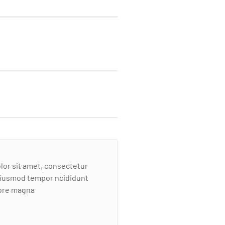
or sit amet, consectetur
 eiusmod tempor ncididunt
lore magna