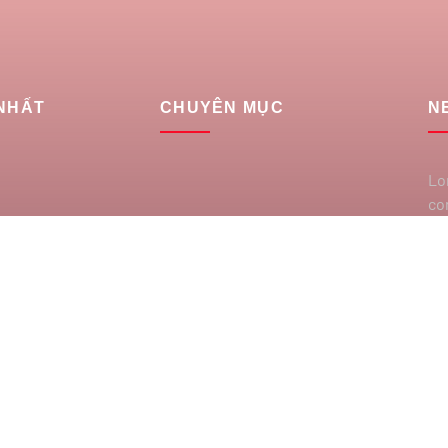
 NHẤT
CHUYÊN MỤC
N
Lo
co
ei
la