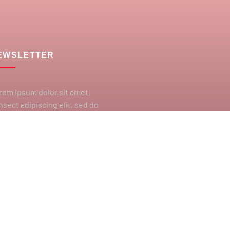
EWSLETTER
rem ipsum dolor sit amet,
nsect adipiscing elit, sed do
usmod tempor incididunt ut
bore