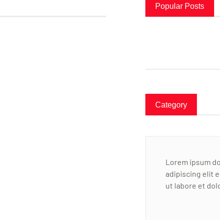
Popular Posts
Category
Lorem ipsum dol
adipiscing elit
ut labore et do