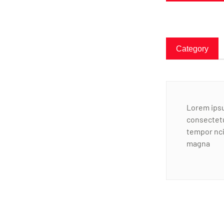
Category
Lorem ipsu
consectetu
tempor nci
magna