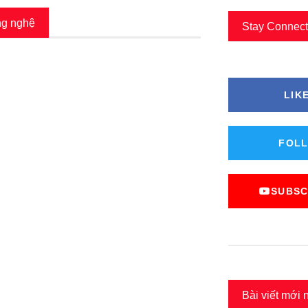
g nghệ
Stay Connec
LIK
FOLL
SUBSC
Bài viết mới 