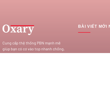
BÀI VIẾT MỚI
Cung cấp thệ thống PBN mạnh mẽ
giúp bạn có cơ vào top nhanh chống,
với hơn 100+ domain VN , và domain
quốc tế, hỗ trợ 30+ lĩnh vực khác
nhau.
Liên hệ :
support@pbn24h.com