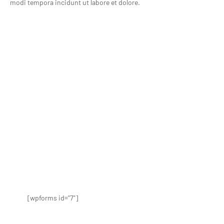
modi tempora incidunt ut labore et dolore.
Hello, I would love to hear from you.
Thêm một đoạn văn bản ở đây. Nhấp vào ô văn bản để
tùy chỉnh nội dung, phong cách phông chữ và màu sắc
của đoạn văn của bạn.
[wpforms id="7"]