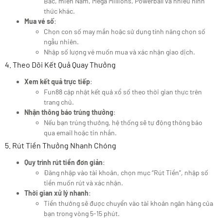
Bắc, miền Nam, Mega Millions, Powerball và nhiều hình
thức khác.
Mua vé số
:
Chọn con số may mắn hoặc sử dụng tính năng chọn số
ngẫu nhiên.
Nhập số lượng vé muốn mua và xác nhận giao dịch.
4. Theo Dõi Kết Quả Quay Thưởng
Xem kết quả trực tiếp
:
Fun88 cập nhật kết quả xổ số theo thời gian thực trên
trang chủ.
Nhận thông báo trúng thưởng
:
Nếu bạn trúng thưởng, hệ thống sẽ tự động thông báo
qua email hoặc tin nhắn.
5. Rút Tiền Thưởng Nhanh Chóng
Quy trình rút tiền đơn giản
:
Đăng nhập vào tài khoản, chọn mục “Rút Tiền”, nhập số
tiền muốn rút và xác nhận.
Thời gian xử lý nhanh
:
Tiền thưởng sẽ được chuyển vào tài khoản ngân hàng của
bạn trong vòng 5-15 phút.