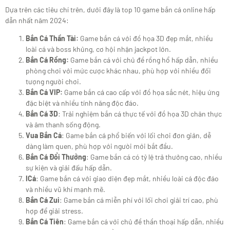
Dựa trên các tiêu chí trên, dưới đây là top 10 game bắn cá online hấp
dẫn nhất năm 2024:
Bắn Cá Thần Tài:
Game bắn cá với đồ họa 3D đẹp mắt, nhiều
loài cá và boss khủng, cơ hội nhận jackpot lớn.
Bắn Cá Rồng:
Game bắn cá với chủ đề rồng hổ hấp dẫn, nhiều
phòng chơi với mức cược khác nhau, phù hợp với nhiều đối
tượng người chơi.
Bắn Cá VIP:
Game bắn cá cao cấp với đồ họa sắc nét, hiệu ứng
đặc biệt và nhiều tính năng độc đáo.
Bắn Cá 3D
: Trải nghiệm bắn cá thực tế với đồ họa 3D chân thực
và âm thanh sống động.
Vua Bắn Cá
: Game bắn cá phổ biến với lối chơi đơn giản, dễ
dàng làm quen, phù hợp với người mới bắt đầu.
Bắn Cá Đổi Thưởng
: Game bắn cá có tỷ lệ trả thưởng cao, nhiều
sự kiện và giải đấu hấp dẫn.
ICá
: Game bắn cá với giao diện đẹp mắt, nhiều loài cá độc đáo
và nhiều vũ khí mạnh mẽ.
Bắn Cá Zui
: Game bắn cá miễn phí với lối chơi giải trí cao, phù
hợp để giải stress.
Bắn Cá Tiên
: Game bắn cá với chủ đề thần thoại hấp dẫn, nhiều