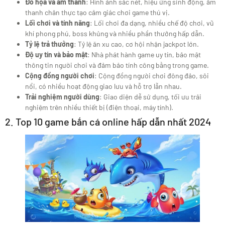
Đồ họa và âm thanh
: Hình ảnh sắc nét, hiệu ứng sinh động, âm
thanh chân thực tạo cảm giác chơi game thú vị.
Lối chơi và tính năng
: Lối chơi đa dạng, nhiều chế độ chơi, vũ
khí phong phú, boss khủng và nhiều phần thưởng hấp dẫn.
Tỷ lệ trả thưởng
: Tỷ lệ ăn xu cao, cơ hội nhận jackpot lớn.
Độ uy tín và bảo mật
: Nhà phát hành game uy tín, bảo mật
thông tin người chơi và đảm bảo tính công bằng trong game.
Cộng đồng người chơi
: Cộng đồng người chơi đông đảo, sôi
nổi, có nhiều hoạt động giao lưu và hỗ trợ lẫn nhau.
Trải nghiệm người dùng
: Giao diện dễ sử dụng, tối ưu trải
nghiệm trên nhiều thiết bị (điện thoại, máy tính).
2. Top 10 game bắn cá online hấp dẫn nhất 2024