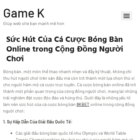
Game K
Giúp web site bạn mạnh mẽ hơn
Sức Hút Của Cá Cược Bóng Bàn
Online trong Cộng Đồng Người
Chơi
Bóng bàn, một môn thể thao nhanh nhẹn và đầy kỹ thuật, không chỉ
thu hút người chơi trên sân đấu mà còn trở thành một lựa chọn thú vị
cho người hâm mộ cá cược trực tuyến. Cá cược bóng bàn online đã trở
thành một phần quan trọng của cộng đồng người chơi, mang lại những
trải nghiệm đặt cược độc đáo và hứng thú. Dưới đây là những yếu tố
làm nên sức hút của cá cược bóng bàn
8KBET
online trong cộng đồng
người chơi:
1. Sự Hấp Dẫn Của Giải Đấu Quốc Tế:
Các giải đấu bóng bàn quốc tế như Olympic và World Table
Tennis Championships thu hút sự chú ý của người hâm mộ và