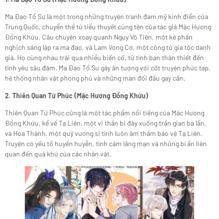
Ma Đạo Tổ Sư là một trong những truyện tranh đam mỹ kinh điển của
Trung Quốc, chuyển thể từ tiểu thuyết cùng tên của tác giả Mặc Hương
Đồng Khứu. Câu chuyện xoay quanh Ngụy Vô Tiện, một kẻ phản
nghịch sáng lập ra ma đạo, và Lam Vong Cơ, một công tử gia tộc danh
giá. Họ cùng nhau trải qua nhiều biến cố, từ tình bạn thân thiết đến
tình yêu sâu đậm. Ma Đạo Tổ Sư gây ấn tượng với cốt truyện phức tạp,
hệ thống nhân vật phong phú và những màn đối đầu gay cấn.
2. Thiên Quan Tứ Phúc (Mặc Hương Đồng Khứu)
Thiên Quan Tứ Phúc cũng là một tác phẩm nổi tiếng của Mặc Hương
Đồng Khứu, kể về Tạ Liên, một vị thần bị đày xuống trần gian ba lần,
và Hoa Thành, một quỷ vương si tình luôn âm thầm bảo vệ Tạ Liên.
Truyện có yếu tố huyền huyễn, tình cảm lãng mạn và những bí ẩn liên
quan đến quá khứ của các nhân vật.