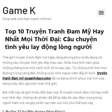
Game K
Giúp web site bạn mạnh mẽ hơn
Top 10 Truyện Tranh Đam Mỹ Hay
Nhất Mọi Thời Đại: Câu chuyện
tình yêu lay động lòng người
Thế giới truyện tranh đam mỹ ngày càng phong phú và đa dạng với
những câu chuyện tình yêu đầy màu sắc, khắc họa tình cảm giữa
những chàng trai một cách tinh tế và sâu sắc. Từ những mối tình học
đường trong sáng đến những cuộc tình ngược tâm đầy bi kịch,
truyện
tranh đam mỹ quaanhdaocuteo
đã và đang chinh phục trái tim của
hàng triệu độc giả trên toàn thế giới.
Bài viết này sẽ giới thiệu đến bạn top 10 truyện tranh đam mỹ hay nhất
mọi thời đại, những tác phẩm đã để lại dấu ấn sâu đậm trong lòng
người hâm mộ và góp phần tạo nên sức hút cho thể loại này.
1. Ma Đạo Tổ Sư (Mặc Hương Đồng Khứu)