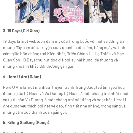
3. 19 Days (Old Xian)
19 Days là một webtoon đam mỹ của Trung Quốc với nét vẽ đơn giản
nhưng đầy cảm xúc. Truyện xoay quanh cuộc sống hàng ngày và tình
cảm giữa bốn chàng trai Kiến Nhất, Triển Chính Hi, Hạ Thiên và Mạc
Quan Sơn. 19 Days thu hút độc giả bởi sự hài hước, dễ thương và
những khoảnh khắc đời thường gần gũi.
4. Here U Are (DJun)
Here U Are là một manhua (truyện tranh Trung Quốc) về tình yêu học
đường giữa Lý Hoàn và Vu Dương. Lý Hoàn là một chàng trai nhút nhát
và tự ti, còn Vu Dương là một chàng trai nổi tiếng và hoạt bát. Here U
Are được yêu thích bởi nét vẽ đẹp, tình tiết nhẹ nhàng, trong sáng và
những cảm xúc thanh xuân gần gũi.
5. Killing Stalking (Koogi)