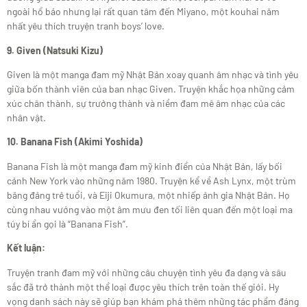
ngoài hổ báo nhưng lại rất quan tâm đến Miyano, một kouhai năm
nhất yêu thích truyện tranh boys’ love.
9. Given (Natsuki Kizu)
Given là một manga đam mỹ Nhật Bản xoay quanh âm nhạc và tình yêu
giữa bốn thành viên của ban nhạc Given. Truyện khắc họa những cảm
xúc chân thành, sự trưởng thành và niềm đam mê âm nhạc của các
nhân vật.
10. Banana Fish (Akimi Yoshida)
Banana Fish là một manga đam mỹ kinh điển của Nhật Bản, lấy bối
cảnh New York vào những năm 1980. Truyện kể về Ash Lynx, một trùm
băng đảng trẻ tuổi, và Eiji Okumura, một nhiếp ảnh gia Nhật Bản. Họ
cùng nhau vướng vào một âm mưu đen tối liên quan đến một loại ma
túy bí ẩn gọi là “Banana Fish”.
Kết luận:
Truyện tranh đam mỹ với những câu chuyện tình yêu đa dạng và sâu
sắc đã trở thành một thể loại được yêu thích trên toàn thế giới. Hy
vọng danh sách này sẽ giúp bạn khám phá thêm những tác phẩm đáng