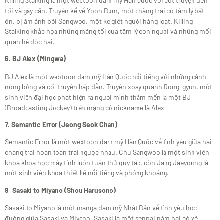
Killing Stalking là một webtoon đam mỹ Hàn Quốc với cốt truyện đen
tối và gây cấn. Truyện kể về Yoon Bum, một chàng trai có tâm lý bất
ổn, bị ám ảnh bởi Sangwoo, một kẻ giết người hàng loạt. Killing
Stalking khắc họa những mảng tối của tâm lý con người và những mối
quan hệ độc hại.
6. BJ Alex (Mingwa)
BJ Alex là một webtoon đam mỹ Hàn Quốc nổi tiếng với những cảnh
nóng bỏng và cốt truyện hấp dẫn. Truyện xoay quanh Dong-gyun, một
sinh viên đại học phát hiện ra người mình thầm mến là một BJ
(Broadcasting Jockey) trên mạng có nickname là Alex.
7. Semantic Error (Jeong Seok Chan)
Semantic Error là một webtoon đam mỹ Hàn Quốc về tình yêu giữa hai
chàng trai hoàn toàn trái ngược nhau. Chu Sangwoo là một sinh viên
khoa khoa học máy tính luôn tuân thủ quy tắc, còn Jang Jaeyoung là
một sinh viên khoa thiết kế nổi tiếng và phóng khoáng.
8. Sasaki to Miyano (Shou Harusono)
Sasaki to Miyano là một manga đam mỹ Nhật Bản về tình yêu học
đường giữa Sasaki và Miyano. Sasaki là một senpai năm hai có vẻ