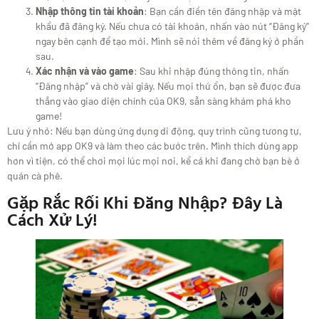
Nhập thông tin tài khoản
: Bạn cần điền tên đăng nhập và mật
khẩu đã đăng ký. Nếu chưa có tài khoản, nhấn vào nút “Đăng ký”
ngay bên cạnh để tạo mới. Mình sẽ nói thêm về đăng ký ở phần
sau.
Xác nhận và vào game
: Sau khi nhập đúng thông tin, nhấn
“Đăng nhập” và chờ vài giây. Nếu mọi thứ ổn, bạn sẽ được đưa
thẳng vào giao diện chính của OK9, sẵn sàng khám phá kho
game!
Lưu ý nhỏ: Nếu bạn dùng ứng dụng di động, quy trình cũng tương tự,
chỉ cần mở app OK9 và làm theo các bước trên. Mình thích dùng app
hơn vì tiện, có thể chơi mọi lúc mọi nơi, kể cả khi đang chờ bạn bè ở
quán cà phê.
Gặp Rắc Rối Khi Đăng Nhập? Đây Là
Cách Xử Lý!