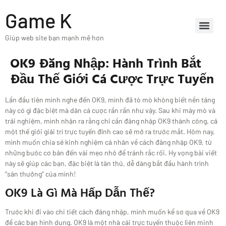
Game K
Giúp web site bạn mạnh mẽ hơn
OK9 Đăng Nhập: Hành Trình Bắt
Đầu Thế Giới Cá Cược Trực Tuyến
Lần đầu tiên mình nghe đến OK9, mình đã tò mò không biết nền tảng
này có gì đặc biệt mà dân cá cược rần rần như vậy. Sau khi mày mò và
trải nghiệm, mình nhận ra rằng chỉ cần đăng nhập OK9 thành công, cả
một thế giới giải trí trực tuyến đỉnh cao sẽ mở ra trước mắt. Hôm nay,
mình muốn chia sẻ kinh nghiệm cá nhân về cách đăng nhập OK9, từ
những bước cơ bản đến vài mẹo nhỏ để tránh rắc rối. Hy vọng bài viết
này sẽ giúp các bạn, đặc biệt là tân thủ, dễ dàng bắt đầu hành trình
“săn thưởng” của mình!
OK9 Là Gì Mà Hấp Dẫn Thế?
Trước khi đi vào chi tiết cách đăng nhập, mình muốn kể sơ qua về OK9
để các bạn hình dung. OK9 là một nhà cái trực tuyến thuộc liên minh