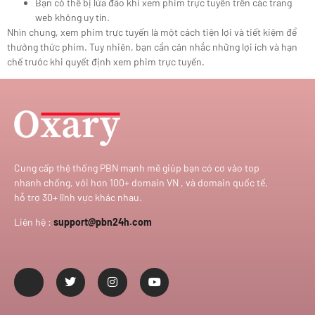
Bạn có thể bị lừa đảo khi xem phim trực tuyến trên các trang
web không uy tín.
Nhìn chung, xem phim trực tuyến là một cách tiện lợi và tiết kiệm để
thưởng thức phim. Tuy nhiên, bạn cần cân nhắc những lợi ích và hạn
chế trước khi quyết định xem phim trực tuyến.
Cung cấp thệ thống PBN mạnh mẽ giúp bạn có cơ vào top
nhanh chống, với hơn 100+ domain VN , và domain quốc tế,
hỗ trợ 30+ lĩnh vực khác nhau.
Liên hệ :
support@pbn24h.com