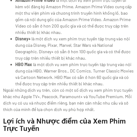
Amazon Prime Video
là một dịch vụ xem phim trực tuyến đi
kèm với đăng ký Amazon Prime. Amazon Prime Video cung cấp
một thư viện phim và chương trình truyền hình khổng lồ, bao
gồm cả nội dung gốc của Amazon Prime Video. Amazon Prime
Video có sẵn ở hơn 200 quốc gia và có thể được truy cập trên
nhiều thiết bị khác nhau.
Disney+
là một dịch vụ xem phim trực tuyến tập trung vào nội
dung của Disney, Pixar, Marvel, Star Wars và National
Geographic. Disney+ có sẵn ở hơn 100 quốc gia và có thể được
truy cập trên nhiều thiết bị khác nhau.
HBO Max
là một dịch vụ xem phim trực tuyến tập trung vào nội
dung của HBO, Warner Bros., DC Comics, Turner Classic Movies
và Cartoon Network. HBO Max có sẵn ở hơn 60 quốc gia và có
thể được truy cập trên nhiều thiết bị khác nhau.
Ngoài những dịch vụ trên, còn có một số dịch vụ xem phim trực tuyến
khác như Apple TV+, Peacock, Paramount+ và YouTube Premium. Mỗi
dịch vụ có ưu và nhược điểm riêng, bạn nên cân nhắc nhu cầu và sở
thích của mình để lựa chọn dịch vụ phù hợp nhất.
Lợi ích và Nhược điểm của Xem Phim
Trực Tuyến