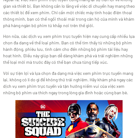
gian và thiết bị. Bạn không cần lo lắng về việc di chuyển hay mang theo
các thiết bị để xem phim. Chỉ cần một chiếc máy tính hoặc điện thoại
thông minh, bạn có thể ngồi thoải mái trong căn hộ của mình và khám
phá hàng ngàn bộ phim từ khắp nơi trên thế giới.
Hơn nữa, các dịch vụ xem phim trực tuyến hiện nay cung cấp nhiều lựa
chọn đa dạng về thể loại phim. Bạn có thể tìm thấy từ những bộ phim
hành động, phiêu lưu, tình cảm cho đến những bộ phim tài liệu hay
hoạt hình. Điều này giúp bạn dễ dàng khám phá và trải nghiệm những
thể loại mới mà trước đây có thể bạn chưa từng tiếp xúc.
Với sự tiện lợi và lựa chọn đa dạng mà việc xem phim trực tuyến mang
lại, không có lí do gì để không thử trải nghiệm. Hãy khám phá ngay các
dịch vụ xem phim trực tuyến và tận hưởng niềm vui của việc xem
những bộ phim ưa thích ngay trong lòng gia đình hoặc cùng bạn bè.