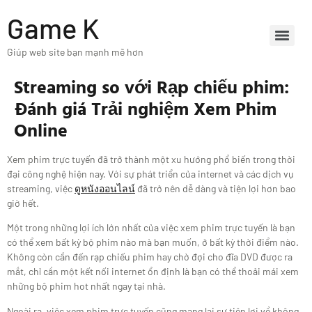
Game K
Giúp web site bạn mạnh mẽ hơn
Streaming so với Rạp chiếu phim:
Đánh giá Trải nghiệm Xem Phim
Online
Xem phim trực tuyến đã trở thành một xu hướng phổ biến trong thời
đại công nghệ hiện nay. Với sự phát triển của internet và các dịch vụ
streaming, việc
ดูหนังออนไลน์
đã trở nên dễ dàng và tiện lợi hơn bao
giờ hết.
Một trong những lợi ích lớn nhất của việc xem phim trực tuyến là bạn
có thể xem bất kỳ bộ phim nào mà bạn muốn, ở bất kỳ thời điểm nào.
Không còn cần đến rạp chiếu phim hay chờ đợi cho đĩa DVD được ra
mắt, chỉ cần một kết nối internet ổn định là bạn có thể thoải mái xem
những bộ phim hot nhất ngay tại nhà.
Ngoài ra, việc xem phim trực tuyến cũng mang lại sự tiện lợi về không