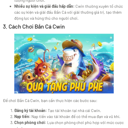
tượng người chơi.
Nhiều sự kiện và giải đấu hấp dẫn:
Cwin thường xuyên tổ chức
các sự kiện và giải đấu Bắn Cá với giải thưởng giá trị, tạo thêm
động lực và hứng thú cho người chơi.
3. Cách Chơi Bắn Cá Cwin
Để chơi Bắn Cá Cwin, bạn cần thực hiện các bước sau:
Đăng ký tài khoản:
Tạo tài khoản tại nhà cái Cwin.
Nạp tiền:
Nạp tiền vào tài khoản để có thể mua đạn và vũ khí.
Chọn phòng chơi:
Lựa chọn phòng chơi phù hợp với mức cược