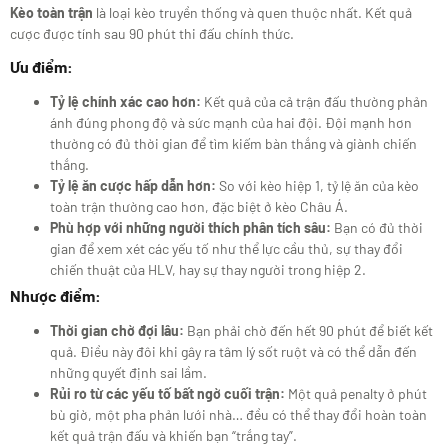
Kèo toàn trận
là loại kèo truyền thống và quen thuộc nhất. Kết quả
cược được tính sau 90 phút thi đấu chính thức.
Ưu điểm:
Tỷ lệ chính xác cao hơn:
Kết quả của cả trận đấu thường phản
ánh đúng phong độ và sức mạnh của hai đội. Đội mạnh hơn
thường có đủ thời gian để tìm kiếm bàn thắng và giành chiến
thắng.
Tỷ lệ ăn cược hấp dẫn hơn:
So với kèo hiệp 1, tỷ lệ ăn của kèo
toàn trận thường cao hơn, đặc biệt ở kèo Châu Á.
Phù hợp với những người thích phân tích sâu:
Bạn có đủ thời
gian để xem xét các yếu tố như thể lực cầu thủ, sự thay đổi
chiến thuật của HLV, hay sự thay người trong hiệp 2.
Nhược điểm:
Thời gian chờ đợi lâu:
Bạn phải chờ đến hết 90 phút để biết kết
quả. Điều này đôi khi gây ra tâm lý sốt ruột và có thể dẫn đến
những quyết định sai lầm.
Rủi ro từ các yếu tố bất ngờ cuối trận:
Một quả penalty ở phút
bù giờ, một pha phản lưới nhà… đều có thể thay đổi hoàn toàn
kết quả trận đấu và khiến bạn “trắng tay”.