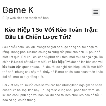
Game K
Giúp web site bạn mạnh mẽ hơn
Kèo Hiệp 1 So Với Kèo Toàn Trận:
Đâu Là Chiến Lược Tốt?
Sau nhiều năm “lăn lộn” trong thế giới cá cược bóng đá, tôi nhận ra
rằng, không phải lúc nào chúng ta cũng cần phải chờ đến 90 phút để
biết kết quả. Đôi khi, chỉ cần 45 phút đầu tiên, mọi thứ đã ngã ngũ. Đó
chính là lúc tôi bắt đầu tìm hiểu về
kèo hiệp 1
và đặt nó lên bàn cân với
kèo toàn trận
quen thuộc. Hồi đó, tôi cứ nghĩ kèo hiệp 1 chỉ là một biến
thể nhỏ, nhưng sau này mới thấy, nó là một chiến lược hoàn toàn khác,
đòi hỏi một tư duy riêng biệt.
Bài viết này, tôi muốn chia sẻ với các bạn những kinh nghiệm cá nhân
của tôi về hai loại kèo này. Chúng ta sẽ cùng nhau phân tích xem, đâu
là “sân chơi” phù hợp với bạn, và khi nào thì nên chơi kèo nào để tối ưu
hóa cơ hội chiến thắng.