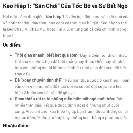
Kèo Hiệp 1: “Sân Chơi” Của Tốc Độ và Sự Bất Ngờ
Nói một cách đơn giản,
kèo hiệp 1
là việc bạn đặt cược vào kết quả của
45 phút thi đấu đầu tiên, bao gồm cả thời gian bù giờ. Kèo này có thể
là kèo Châu Á, Châu Âu, hoặc Tài Xỉu, nhưng tất cả đều chỉ tính trong
hiệp 1.
Ưu điểm:
Thời gian nhanh, biết kết quả sớm:
Đây là điểm tôi thích nhất.
Chỉ sau 45 phút, bạn đã biết thắng hay thua. Điều này rất phù
hợp với những người không có nhiều thời gian để theo dõi hết
trận đấu.
Dễ “xoay chuyển tình thế”:
Nếu bạn thua cược ở kèo hiệp 1, bạn
vẫn còn 45 phút nữa để theo dõi và có thể đặt cược lại ở kèo
hiệp 2 hoặc kèo cả trận để gỡ gạc.
Giảm thiểu rủi ro từ những diễn biến bất ngờ cuối trận:
Rất
nhiều trận đấu, kết quả được định đoạt ở những phút cuối
cùng. Việc chỉ chơi kèo hiệp 1 giúp bạn tránh được những cú lội
ngược dòng “không tưởng” hay những bàn thắng ở phút bù giờ.
Nhược điểm: