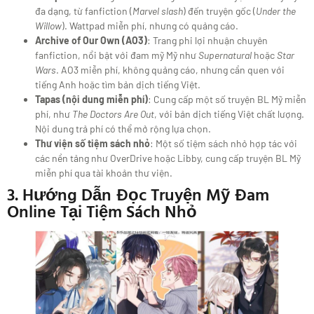
đa dạng, từ fanfiction (
Marvel slash
) đến truyện gốc (
Under the
Willow
). Wattpad miễn phí, nhưng có quảng cáo.
Archive of Our Own (AO3)
: Trang phi lợi nhuận chuyên
fanfiction, nổi bật với đam mỹ Mỹ như
Supernatural
hoặc
Star
Wars
. AO3 miễn phí, không quảng cáo, nhưng cần quen với
tiếng Anh hoặc tìm bản dịch tiếng Việt.
Tapas (nội dung miễn phí)
: Cung cấp một số truyện BL Mỹ miễn
phí, như
The Doctors Are Out
, với bản dịch tiếng Việt chất lượng.
Nội dung trả phí có thể mở rộng lựa chọn.
Thư viện số tiệm sách nhỏ
: Một số tiệm sách nhỏ hợp tác với
các nền tảng như OverDrive hoặc Libby, cung cấp truyện BL Mỹ
miễn phí qua tài khoản thư viện.
3. Hướng Dẫn Đọc Truyện Mỹ Đam
Online Tại Tiệm Sách Nhỏ