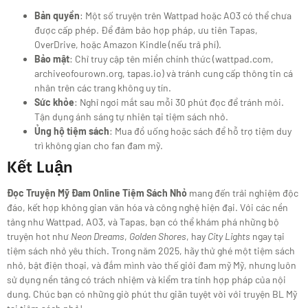
Bản quyền
: Một số truyện trên Wattpad hoặc AO3 có thể chưa
được cấp phép. Để đảm bảo hợp pháp, ưu tiên Tapas,
OverDrive, hoặc Amazon Kindle (nếu trả phí).
Bảo mật
: Chỉ truy cập tên miền chính thức (wattpad.com,
archiveofourown.org, tapas.io) và tránh cung cấp thông tin cá
nhân trên các trang không uy tín.
Sức khỏe
: Nghỉ ngơi mắt sau mỗi 30 phút đọc để tránh mỏi.
Tận dụng ánh sáng tự nhiên tại tiệm sách nhỏ.
Ủng hộ tiệm sách
: Mua đồ uống hoặc sách để hỗ trợ tiệm duy
trì không gian cho fan đam mỹ.
Kết Luận
Đọc Truyện Mỹ Đam Online Tiệm Sách Nhỏ
mang đến trải nghiệm độc
đáo, kết hợp không gian văn hóa và công nghệ hiện đại. Với các nền
tảng như Wattpad, AO3, và Tapas, bạn có thể khám phá những bộ
truyện hot như
Neon Dreams
,
Golden Shores
, hay
City Lights
ngay tại
tiệm sách nhỏ yêu thích. Trong năm 2025, hãy thử ghé một tiệm sách
nhỏ, bật điện thoại, và đắm mình vào thế giới đam mỹ Mỹ, nhưng luôn
sử dụng nền tảng có trách nhiệm và kiểm tra tính hợp pháp của nội
dung. Chúc bạn có những giờ phút thư giãn tuyệt vời với truyện BL Mỹ