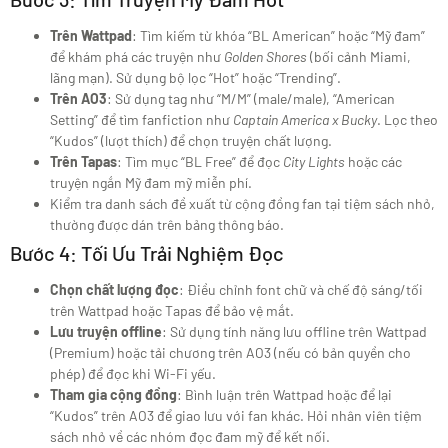
Trên Wattpad
: Tìm kiếm từ khóa “BL American” hoặc “Mỹ đam”
để khám phá các truyện như
Golden Shores
(bối cảnh Miami,
lãng mạn). Sử dụng bộ lọc “Hot” hoặc “Trending”.
Trên AO3
: Sử dụng tag như “M/M” (male/male), “American
Setting” để tìm fanfiction như
Captain America x Bucky
. Lọc theo
“Kudos” (lượt thích) để chọn truyện chất lượng.
Trên Tapas
: Tìm mục “BL Free” để đọc
City Lights
hoặc các
truyện ngắn Mỹ đam mỹ miễn phí.
Kiểm tra danh sách đề xuất từ cộng đồng fan tại tiệm sách nhỏ,
thường được dán trên bảng thông báo.
Bước 4: Tối Ưu Trải Nghiệm Đọc
Chọn chất lượng đọc
: Điều chỉnh font chữ và chế độ sáng/tối
trên Wattpad hoặc Tapas để bảo vệ mắt.
Lưu truyện offline
: Sử dụng tính năng lưu offline trên Wattpad
(Premium) hoặc tải chương trên AO3 (nếu có bản quyền cho
phép) để đọc khi Wi-Fi yếu.
Tham gia cộng đồng
: Bình luận trên Wattpad hoặc để lại
“Kudos” trên AO3 để giao lưu với fan khác. Hỏi nhân viên tiệm
sách nhỏ về các nhóm đọc đam mỹ để kết nối.