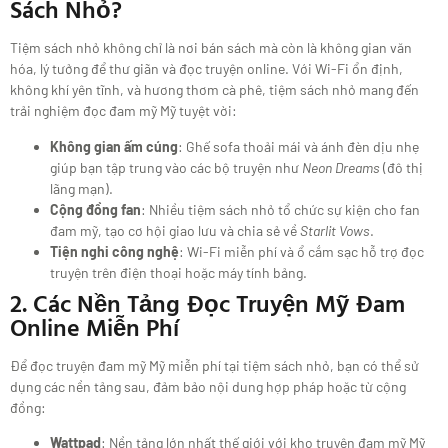
Sách Nhỏ?
Tiệm sách nhỏ không chỉ là nơi bán sách mà còn là không gian văn
hóa, lý tưởng để thư giãn và đọc truyện online. Với Wi-Fi ổn định,
không khí yên tĩnh, và hương thơm cà phê, tiệm sách nhỏ mang đến
trải nghiệm đọc đam mỹ Mỹ tuyệt vời:
Không gian ấm cúng
: Ghế sofa thoải mái và ánh đèn dịu nhẹ
giúp bạn tập trung vào các bộ truyện như
Neon Dreams
(đô thị
lãng mạn).
Cộng đồng fan
: Nhiều tiệm sách nhỏ tổ chức sự kiện cho fan
đam mỹ, tạo cơ hội giao lưu và chia sẻ về
Starlit Vows
.
Tiện nghi công nghệ
: Wi-Fi miễn phí và ổ cắm sạc hỗ trợ đọc
truyện trên điện thoại hoặc máy tính bảng.
2. Các Nền Tảng Đọc Truyện Mỹ Đam
Online Miễn Phí
Để đọc truyện đam mỹ Mỹ miễn phí tại tiệm sách nhỏ, bạn có thể sử
dụng các nền tảng sau, đảm bảo nội dung hợp pháp hoặc từ cộng
đồng:
Wattpad
: Nền tảng lớn nhất thế giới với kho truyện đam mỹ Mỹ