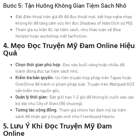
Bước 5: Tận Hưởng Không Gian Tiệm Sách Nhỏ
Đặt điện thoại trên giá đỡ để đọc thoải mái, kết hợp nghe nhạc
không lời để tăng cảm xúc khi đọc
Shadows of Valor
(lịch sử Mỹ).
Tham gia sự kiện BL tại tiệm sách, như thảo luận về
Blue
Horizon
hoặc workshop viết fanfiction.
4. Mẹo Đọc Truyện Mỹ Đam Online Hiệu
Quả
Chọn thời gian phù hợp
: Đọc vào buổi sáng hoặc chiều để
tránh đông đúc tại tiệm sách nhỏ.
Kiểm tra bản quyền
: Ưu tiên truyện hợp pháp trên Tapas hoặc
OverDrive để tránh vi phạm pháp luật. Truyện trên Wattpad/AO3
cần kiểm tra nguồn gốc.
Quản lý thời gian
: Đặt giới hạn 1-2 giờ để không bị cuốn vào các
bộ dài như
City of Stars
(90 chương).
Tương tác cộng đồng
: Tham gia nhóm fan đam mỹ tại tiệm
sách để nhận gợi ý truyện mới như
Frostbound Hearts
.
5. Lưu Ý Khi Đọc Truyện Mỹ Đam
Online