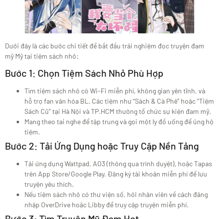
Dưới đây là các bước chi tiết để bắt đầu trải nghiệm đọc truyện đam
mỹ Mỹ tại tiệm sách nhỏ:
Bước 1: Chọn Tiệm Sách Nhỏ Phù Hợp
Tìm tiệm sách nhỏ có Wi-Fi miễn phí, không gian yên tĩnh, và
hỗ trợ fan văn hóa BL. Các tiệm như “Sách & Cà Phê” hoặc “Tiệm
Sách Cũ” tại Hà Nội và TP.HCM thường tổ chức sự kiện đam mỹ.
Mang theo tai nghe để tập trung và gọi một ly đồ uống để ủng hộ
tiệm.
Bước 2: Tải Ứng Dụng hoặc Truy Cập Nền Tảng
Tải ứng dụng Wattpad, AO3 (thông qua trình duyệt), hoặc Tapas
trên App Store/Google Play. Đăng ký tài khoản miễn phí để lưu
truyện yêu thích.
Nếu tiệm sách nhỏ có thư viện số, hỏi nhân viên về cách đăng
nhập OverDrive hoặc Libby để truy cập truyện miễn phí.
Bước 3: Tìm Truyện Mỹ Đam Hot