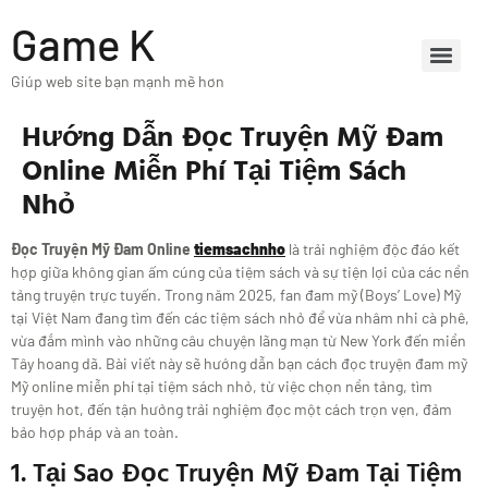
Game K
Giúp web site bạn mạnh mẽ hơn
Hướng Dẫn Đọc Truyện Mỹ Đam
Online Miễn Phí Tại Tiệm Sách
Nhỏ
Đọc Truyện Mỹ Đam Online
tiemsachnho
là trải nghiệm độc đáo kết
hợp giữa không gian ấm cúng của tiệm sách và sự tiện lợi của các nền
tảng truyện trực tuyến. Trong năm 2025, fan đam mỹ (Boys’ Love) Mỹ
tại Việt Nam đang tìm đến các tiệm sách nhỏ để vừa nhâm nhi cà phê,
vừa đắm mình vào những câu chuyện lãng mạn từ New York đến miền
Tây hoang dã. Bài viết này sẽ hướng dẫn bạn cách đọc truyện đam mỹ
Mỹ online miễn phí tại tiệm sách nhỏ, từ việc chọn nền tảng, tìm
truyện hot, đến tận hưởng trải nghiệm đọc một cách trọn vẹn, đảm
bảo hợp pháp và an toàn.
1. Tại Sao Đọc Truyện Mỹ Đam Tại Tiệm