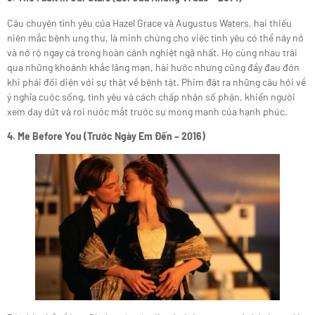
Câu chuyện tình yêu của Hazel Grace và Augustus Waters, hai thiếu
niên mắc bệnh ung thư, là minh chứng cho việc tình yêu có thể nảy nở
và nở rộ ngay cả trong hoàn cảnh nghiệt ngã nhất. Họ cùng nhau trải
qua những khoảnh khắc lãng mạn, hài hước nhưng cũng đầy đau đớn
khi phải đối diện với sự thật về bệnh tật. Phim đặt ra những câu hỏi về
ý nghĩa cuộc sống, tình yêu và cách chấp nhận số phận, khiến người
xem day dứt và rơi nước mắt trước sự mong manh của hạnh phúc.
4. Me Before You (Trước Ngày Em Đến – 2016)