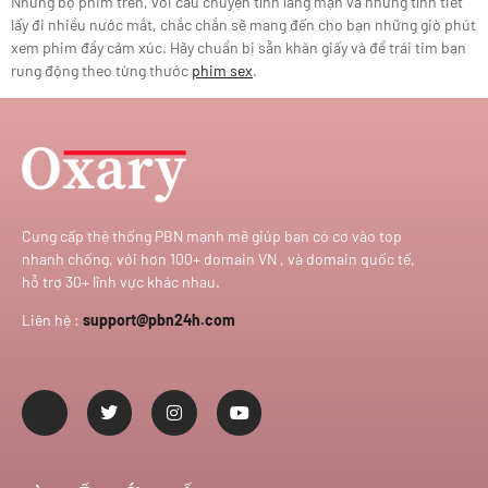
Những bộ phim trên, với câu chuyện tình lãng mạn và những tình tiết
lấy đi nhiều nước mắt, chắc chắn sẽ mang đến cho bạn những giờ phút
xem phim đầy cảm xúc. Hãy chuẩn bị sẵn khăn giấy và để trái tim bạn
rung động theo từng thước
phim sex
.
Cung cấp thệ thống PBN mạnh mẽ giúp bạn có cơ vào top
nhanh chống, với hơn 100+ domain VN , và domain quốc tế,
hỗ trợ 30+ lĩnh vực khác nhau.
Liên hệ :
support@pbn24h.com