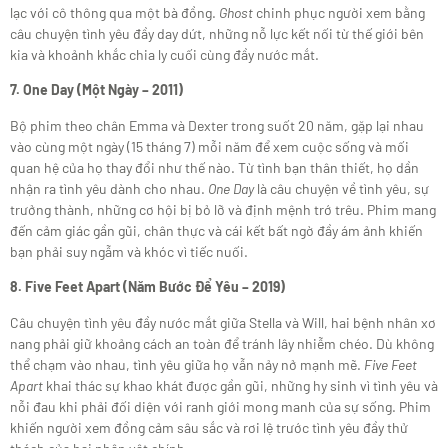
lạc với cô thông qua một bà đồng.
Ghost
chinh phục người xem bằng
câu chuyện tình yêu đầy day dứt, những nỗ lực kết nối từ thế giới bên
kia và khoảnh khắc chia ly cuối cùng đầy nước mắt.
7. One Day (Một Ngày – 2011)
Bộ phim theo chân Emma và Dexter trong suốt 20 năm, gặp lại nhau
vào cùng một ngày (15 tháng 7) mỗi năm để xem cuộc sống và mối
quan hệ của họ thay đổi như thế nào. Từ tình bạn thân thiết, họ dần
nhận ra tình yêu dành cho nhau.
One Day
là câu chuyện về tình yêu, sự
trưởng thành, những cơ hội bị bỏ lỡ và định mệnh trớ trêu. Phim mang
đến cảm giác gần gũi, chân thực và cái kết bất ngờ đầy ám ảnh khiến
bạn phải suy ngẫm và khóc vì tiếc nuối.
8. Five Feet Apart (Năm Bước Để Yêu – 2019)
Câu chuyện tình yêu đầy nước mắt giữa Stella và Will, hai bệnh nhân xơ
nang phải giữ khoảng cách an toàn để tránh lây nhiễm chéo. Dù không
thể chạm vào nhau, tình yêu giữa họ vẫn nảy nở mạnh mẽ.
Five Feet
Apart
khai thác sự khao khát được gần gũi, những hy sinh vì tình yêu và
nỗi đau khi phải đối diện với ranh giới mong manh của sự sống. Phim
khiến người xem đồng cảm sâu sắc và rơi lệ trước tình yêu đầy thử