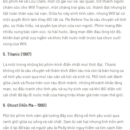
Bộ phim kể về Lou Clark, một cô gái vui vẻ, lạc quan, trở thành người
chăm sóc cho Will Traynor, một chàng trai giàu có, thành đạt nhưng bị
liệt toàn thân sau tai nạn. Giữa họ nảy sinh tình cảm, nhưng Will lại có
một quyết định làm thay đổi tất cả.
Me Before You
là câu chuyện về tình
yêu, sự thấu hiểu, và quyền lựa chọn của con người. Phim mang đến
nhiều cung bậc cảm xúc, từ hài hước, lãng mạn đến đau lòng tột độ,
khiến bạn phải suy ngẫm và khóc hết nước mắt trước lựa chọn cuối
cùng của Will.
5. Titanic (1997)
Là một trong những bộ phim kinh điển nhất mọi thời đại,
Titanic
không chỉ là câu chuyện về thảm kịch đắm tàu mà còn là bản hùng ca
về tình yêu vượt qua mọi rào cản xã hội và sinh tử. Mối tình sét đánh
giữa Jack và Rose trên con tàu định mệnh, những khoảnh khắc lãng
mạn, sự đấu tranh cho tình yêu và sự hy sinh cao cả khi đối diện với
cái chết đã lấy đi nước mắt của hàng triệu khán giả trên toàn thế giới.
6. Ghost (Hồn Ma – 1990)
Một bộ phim tình cảm giả tưởng đầy xúc động về tình yêu vượt qua
ranh giới giữa sự sống và cái chết. Sam bị sát hại nhưng linh hồn anh
vẫn ở lại để bảo vệ người yêu là Molly khỏi nguy hiểm và tìm cách liên