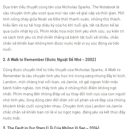
Dựa trên tiểu thuyết cùng tên của Nicholas Sparks,
The Notebook
là
câu chuyện tình yêu vượt qua mọi rào cản về giai cấp và thời gian. Mối
tình nồng cháy giữa Noah và Allie thời thanh xuân, những thử thách,
hiểu lầm và sự tái hợp diệu kỳ của họ khi tuổi già, tất cả được kể lại
qua cuốn nhật ký cũ. Phim khắc họa một tình yêu vĩnh cửu, sự kiên trì
và cách tình yêu có thể chiến thắng cả bệnh tật tuổi xế chiều, chắc
chắn sẽ khiến bạn không kìm được nước mắt vì sự xúc động và tiếc
nuối.
2. A Walk to Remember (Bước Ngoặt Để Nhớ – 2002)
Cũng được chuyển thể từ tiểu thuyết của Nicholas Sparks,
A Walk to
Remember
là câu chuyện tình yêu học trò trong sáng nhưng đầy bi kịch.
Landon, một chàng trai nổi loạn, và Jamie, cô gái ngoan hiền mắc
bệnh hiểm nghèo, tìm thấy tình yêu ở những thời điểm không ngờ
nhất. Phim mang đến thông điệp về sự thay đổi tích cực của con người
nhờ tình yêu, lòng dũng cảm đối diện với số phận và vẻ đẹp của những
khoảnh khắc cuối cùng bên nhau. Chuyện tình của Landon và Jamie
chắc chắn sẽ khiến bạn rơi lệ vì sự ngọt ngào, đáng yêu và kết thúc đầy
nước mắt.
3. The Fault in Our Stars (Lỗi Của Những Vì Sao – 2014)