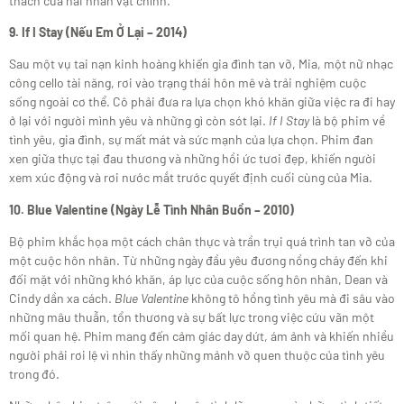
thách của hai nhân vật chính.
9. If I Stay (Nếu Em Ở Lại – 2014)
Sau một vụ tai nạn kinh hoàng khiến gia đình tan vỡ, Mia, một nữ nhạc
công cello tài năng, rơi vào trạng thái hôn mê và trải nghiệm cuộc
sống ngoài cơ thể. Cô phải đưa ra lựa chọn khó khăn giữa việc ra đi hay
ở lại với người mình yêu và những gì còn sót lại.
If I Stay
là bộ phim về
tình yêu, gia đình, sự mất mát và sức mạnh của lựa chọn. Phim đan
xen giữa thực tại đau thương và những hồi ức tươi đẹp, khiến người
xem xúc động và rơi nước mắt trước quyết định cuối cùng của Mia.
10. Blue Valentine (Ngày Lễ Tình Nhân Buồn – 2010)
Bộ phim khắc họa một cách chân thực và trần trụi quá trình tan vỡ của
một cuộc hôn nhân. Từ những ngày đầu yêu đương nồng cháy đến khi
đối mặt với những khó khăn, áp lực của cuộc sống hôn nhân, Dean và
Cindy dần xa cách.
Blue Valentine
không tô hồng tình yêu mà đi sâu vào
những mâu thuẫn, tổn thương và sự bất lực trong việc cứu vãn một
mối quan hệ. Phim mang đến cảm giác day dứt, ám ảnh và khiến nhiều
người phải rơi lệ vì nhìn thấy những mảnh vỡ quen thuộc của tình yêu
trong đó.