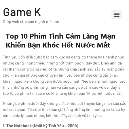
Game K
Giúp web site bạn mạnh mẽ hơn
Top 10 Phim Tình Cảm Lãng Mạn
Khiến Bạn Khóc Hết Nước Mắt
Tình yêu vốn dĩ là cung bậc cảm xúc đa dạng, có thăng hoa hạnh phúc
nhưng cũng không thiếu những nốt trầm buồn, day dứt. Điện ảnh đã
rất thành công trong việc lột tả những khía cạnh sâu sắc ấy, mang đến
cho khán giả những câu chuyện tình yêu đẹp nhưng cũng đầy bi ai,
khiến người xem không cầm được nước mắt. Nếu bạn là một người yêu
thích những bộ phim lãng mạn và sẵn sàng để cảm xúc vỡ òa, đây là
top 10 bộ phim tình cảm có khả năng khiến bạn “khóc hết nước mắt”.
Những bộ phim dưới đây không chỉ sở hữu cốt truyện lãng mạn sâu sắc
mà còn chạm đến trái tim khán giả bằng những tình huống éo le, sự hy
sinh, chia ly hoặc những kết thúc đầy ám ảnh về tình yêu.
1. The Notebook (Nhật Ký Tình Yêu – 2004)