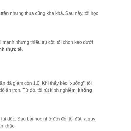
i trận nhưng thua cũng kha khá. Sau này, tôi học
ội mạnh nhưng thiếu trụ cột, tôi chọn kèo dưới
nh thực tế
.
gần đá giảm còn 1.0. Khi thấy kèo “xuống”, tôi
ó ăn trọn. Từ đó, tôi rút kinh nghiệm:
không
tụt dốc. Sau bài học nhớ đời đó, tôi đặt ra quy
ận khác.