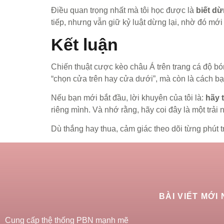
Điều quan trọng nhất mà tôi học được là
biết d
tiếp, nhưng vẫn giữ kỷ luật dừng lại, nhờ đó mới
Kết luận
Chiến thuật cược kèo châu Á trên trang cá độ bón
“chọn cửa trên hay cửa dưới”, mà còn là cách bạ
Nếu bạn mới bắt đầu, lời khuyên của tôi là:
hãy 
riêng mình. Và nhớ rằng, hãy coi đây là một trải 
Dù thắng hay thua, cảm giác theo dõi từng phút t
BÀI VIẾT MỚI
Cung cấp thệ thống PBN mạnh mẽ