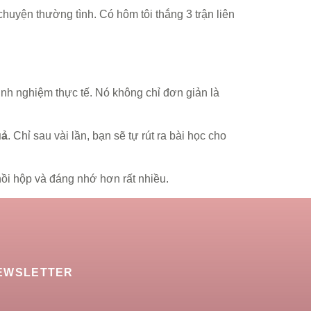
 chuyện thường tình. Có hôm tôi thắng 3 trận liên
kinh nghiệm thực tế. Nó không chỉ đơn giản là
uả
. Chỉ sau vài lần, bạn sẽ tự rút ra bài học cho
hồi hộp và đáng nhớ hơn rất nhiều.
EWSLETTER