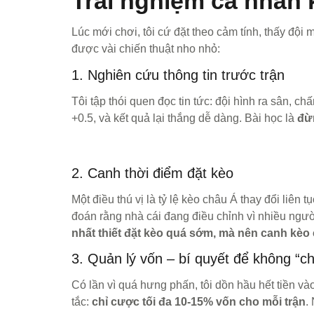
Trải nghiệm cá nhân 
Lúc mới chơi, tôi cứ đặt theo cảm tính, thấy đội
được vài chiến thuật nho nhỏ:
1. Nghiên cứu thông tin trước trận
Tôi tập thói quen đọc tin tức: đội hình ra sân, c
+0.5, và kết quả lại thắng dễ dàng. Bài học là
đừn
2. Canh thời điểm đặt kèo
Một điều thú vị là tỷ lệ kèo châu Á thay đổi liên
đoán rằng nhà cái đang điều chỉnh vì nhiều người
nhất thiết đặt kèo quá sớm, mà nên canh kèo
3. Quản lý vốn – bí quyết để không “ch
Có lần vì quá hưng phấn, tôi dồn hầu hết tiền vào
tắc:
chỉ cược tối đa 10-15% vốn cho mỗi trận
.