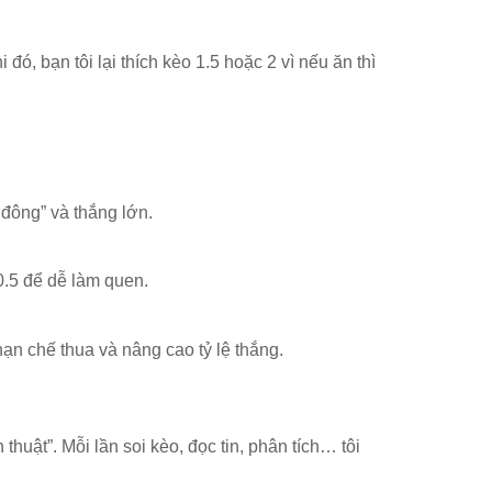
đó, bạn tôi lại thích kèo 1.5 hoặc 2 vì nếu ăn thì
 đông” và thắng lớn.
0.5 để dễ làm quen.
ạn chế thua và nâng cao tỷ lệ thắng.
huật”. Mỗi lần soi kèo, đọc tin, phân tích… tôi