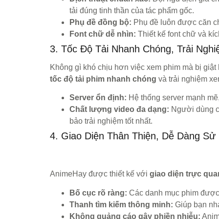
tải đúng tinh thần của tác phẩm gốc.
Phụ đề đồng bộ:
Phụ đề luôn được căn chỉ
Font chữ dễ nhìn:
Thiết kế font chữ và k
3. Tốc Độ Tải Nhanh Chóng, Trải Ng
Không gì khó chịu hơn việc xem phim mà bị giật
tốc độ tải phim nhanh chóng
và trải nghiệm xem
Server ổn định:
Hệ thống server mạnh mẽ, t
Chất lượng video đa dạng:
Người dùng có
bảo trải nghiệm tốt nhất.
4. Giao Diện Thân Thiện, Dễ Dàng Sử
AnimeHay được thiết kế với
giao diện trực qua
Bố cục rõ ràng:
Các danh mục phim được sắ
Thanh tìm kiếm thông minh:
Giúp bạn nha
Không quảng cáo gây phiền nhiễu:
Anime