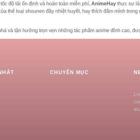
tốc độ tải ổn định và hoàn toàn miễn phí,
AnimeHay
thực sự là
ủa thể loại shounen đầy nhiệt huyết, hay thích đắm mình tro
 và tận hưởng trọn vẹn những tác phẩm anime đỉnh cao, được d
 NHẤT
CHUYÊN MỤC
N
Lo
co
ei