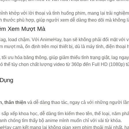
nh khớp với lời thoại và tình huống phim, mang lại trải nghiệ
ích thước phù hợp, giúp người xem dễ dàng theo dõi mà không l
hiệm Xem Mượt Mà
 lag, load chậm. Với AnimeHay, bạn sẽ không phải đối mặt với 
 mượt mà, ổn định trên mọi thiết bị, dù là máy tính, điện thoại
ối ưu hóa băng thông, giúp giảm thiểu tình trạng giật, lag ngay
 thể tùy chọn chất lượng video từ 360p đến Full HD (1080p) tù
 Dụng
n, thân thiện
và dễ dàng thao tác, ngay cả với những người lần
p xếp khoa học, dễ dàng tìm kiếm theo tên, thể loại, năm phá
nh chóng tìm thấy bộ anime mình muốn chỉ với vài từ khóa.
Hay cam kết mang lại không gian xem phim thoải mái nhất, hạ