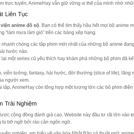
m trực tuyến, AnimeHay vẫn giữ vững vị thế của mình nhờ nhữ
t Liên Tục
 viện anime đồ sộ
. Bạn có thể tìm thấy hầu hết mọi bộ anime
ang “làm mưa làm gió” trên các bảng xếp hạng.
 nhanh chóng các tập phim mới nhất của những bộ anime đang
hài hước nào.
lại một series cũ yêu thích hay khám phá những bộ phim đã k
viễn tưởng, fantasy, hài hước, đời thường (slice of life), lãn
của người xem.
ài tập, AnimeHay còn tổng hợp một lượng lớn các bộ phim điện
m Trải Nghiệm
được cộng đồng đánh giá cao. Website này đầu tư rất lớn vào
c
g bị bỡ ngỡ bởi rào cản ngôn ngữ.
huyên nghiệp, am hiểu về văn hóa Nhật Bản và thuật ngữ anime