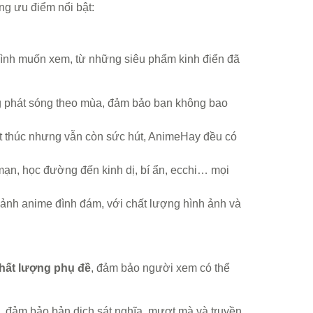
ng ưu điểm nổi bật:
 mình muốn xem, từ những siêu phẩm kinh điển đã
 phát sóng theo mùa, đảm bảo bạn không bao
ết thúc nhưng vẫn còn sức hút, AnimeHay đều có
g mạn, học đường đến kinh dị, bí ẩn, ecchi… mọi
 ảnh anime đình đám, với chất lượng hình ảnh và
hất lượng phụ đề
, đảm bảo người xem có thể
, đảm bảo bản dịch sát nghĩa, mượt mà và truyền