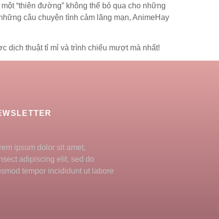
 một “thiên đường” không thể bỏ qua cho những
ng những câu chuyện tình cảm lãng mạn, AnimeHay
ịch thuật tỉ mỉ và trình chiếu mượt mà nhất!
EWSLETTER
rem ipsum dolor sit amet,
nsect adipiscing elit, sed do
usmod tempor incididunt ut labore