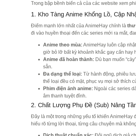
Trong bập bềnh biển cả của các website xem phi
1. Kho Tàng Anime Khổng Lồ, Cập Nhậ
Điểm mạnh lớn nhất của AnimeHay chính là
thư
đi vào huyền thoại đến các series mới ra mắt, đ
Anime theo mùa:
AnimeHay luôn cập nhật
giờ bỏ lỡ bất kỳ khoảnh khắc gay cấn hay 
Anime đã hoàn thành:
Dù bạn muốn “cày” 
sẵn.
Đa dạng thể loại:
Từ hành động, phiêu lưu, 
thể loại đều có mặt, phục vụ mọi sở thích 
Phim điện ảnh anime:
Ngoài các series d
âm thanh tuyệt đỉnh.
2. Chất Lượng Phụ Đề (Sub) Nâng Tầ
Đây là một trong những yếu tố khiến AnimeHay 
hiểu rõ từng lời thoại, từng câu chuyện mà khôn
Dịch thuật chuẩn xác:
Đội ngũ dịch giả c