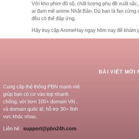
Với kho phim đồ sộ, chất lượng phụ đề xuất sắc, 
ai đam mê anime Nhật Bản. Dù bạn là fan cứng c
đều có thể đáp ứng.
Hãy truy cập AnimeHay ngay hôm nay để khám phá
BÀI VIẾT MỚI
Cung cấp thệ thống PBN mạnh mẽ
giúp bạn có cơ vào top nhanh
chống, với hơn 100+ domain VN ,
và domain quốc tế, hỗ trợ 30+ lĩnh
vực khác nhau.
Liên hệ :
support@pbn24h.com