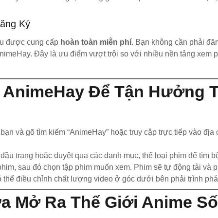
Đăng Ký
 đều được cung cấp
hoàn toàn miễn phí
. Bạn không cần phải đăn
nimeHay. Đây là ưu điểm vượt trội so với nhiều nền tảng xem p
AnimeHay Để Tận Hưởng T
ạn và gõ tìm kiếm “AnimeHay” hoặc truy cập trực tiếp vào địa c
đầu trang hoặc duyệt qua các danh mục, thể loại phim để tìm 
him, sau đó chọn tập phim muốn xem. Phim sẽ tự động tải và ph
thể điều chỉnh chất lượng video ở góc dưới bên phải trình phá
a Mở Ra Thế Giới Anime S