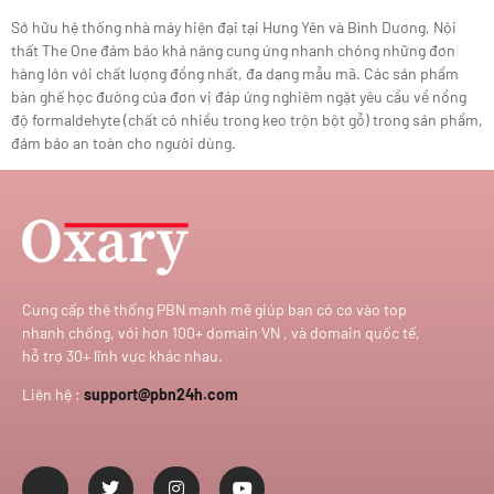
Sở hữu hệ thống nhà máy hiện đại tại Hưng Yên và Bình Dương, Nội
thất The One đảm bảo khả năng cung ứng nhanh chóng những đơn
hàng lớn với chất lượng đồng nhất, đa dạng mẫu mã. Các sản phẩm
bàn ghế học đường của đơn vị đáp ứng nghiêm ngặt yêu cầu về nồng
độ formaldehyte (chất có nhiều trong keo trộn bột gỗ) trong sản phẩm,
đảm bảo an toàn cho người dùng.
Cung cấp thệ thống PBN mạnh mẽ giúp bạn có cơ vào top
nhanh chống, với hơn 100+ domain VN , và domain quốc tế,
hỗ trợ 30+ lĩnh vực khác nhau.
Liên hệ :
support@pbn24h.com