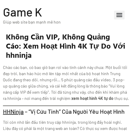
Game K
Giúp web site bạn mạnh mẽ hơn
Không Cần VIP, Không Quảng
Cáo: Xem Hoạt Hình 4K Tự Do Với
hhninja
Chào các bạn, có bao giờ bạn rơi vào tình cảnh này chưa: Một buổi tối
đẹp trời, bạn háo hức mở lên tập mới nhất của bộ hoạt hình Trung
Quốc đang theo dõi, nhưng rồi… 5 phút quảng cáo đầu video, 3 pop-
up quảng cáo giữa chừng, và cái kết đắng lòng là thông báo “Vui lòng
nâng cấp VIP để xem tiếp”. Tôi đã từng như vậy, cho đến khi khám phá
ra hhninja – nơi mang đến trải nghiệm
xem hoạt hình 4K tự do
thực sự.
HHNinja
– “Vị Cứu Tinh” Của Người Yêu Hoạt Hình
Tôi còn nhớ lần đầu tiên truy cập hhninja, trong lòng đầy hoài nghi.
Liệu đây có phải là một trang web an toàn? Có thực sự xem được hoạt