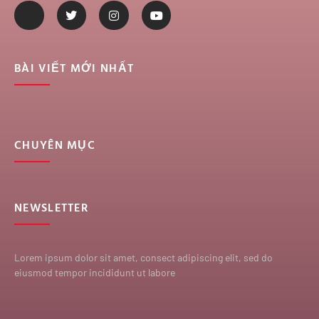
BÀI VIẾT MỚI NHẤT
CHUYÊN MỤC
NEWSLETTER
Lorem ipsum dolor sit amet, consect adipiscing elit, sed do
eiusmod tempor incididunt ut labore