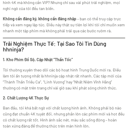
hình 4K mà không cần VIP? Nhưng chỉ sau vài phút trải nghiệm, mọi
nghi ngờ của tôi đều tan biến.
Không cần đăng ký, không cần đăng nhập
– bạn có thể truy cập trực
tiếp và xem ngay lập tức. Điều này thật sự tiện lợi khi tôi chỉ muốn xem
nhanh một tập phim mà không phải trải qua các bước rườm rà.
Trải Nghiệm Thực Tế: Tại Sao Tôi Tin Dùng
hhninja?
1. Kho Phim Đồ Sộ, Cập Nhật “Thần Tốc”
Tôi thường xuyên theo dõi các bộ hoạt hình Trung Quốc mới ra. Điều
làm tôi ấn tượng nhất là hhninja cập nhật rất nhanh. Các tập mới của
“Thành Thần Triều Ca”, “Linh Vương” hay “Nhất Niệm Vĩnh Hằng”
thường có mặt trên trang chỉ vài giờ sau khi phát sóng chính thức.
2. Chất Lượng 4K Thực Sự
Ban đầu, tôi khá bất ngờ với chất lượng hình ảnh. Không phải bộ nào
cũng đạt chuẩn 4K tuyệt đối, nhưng phần lớn các phim mới và hot đều
có chất lượng rất tốt. Hình ảnh sắc nét, màu sắc sống động – hoàn
toàn xứng đáng để thưởng thức trên màn hình lớn.