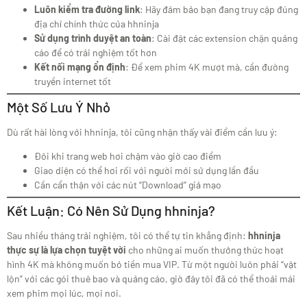
Luôn kiểm tra đường link
: Hãy đảm bảo bạn đang truy cập đúng
địa chỉ chính thức của hhninja
Sử dụng trình duyệt an toàn
: Cài đặt các extension chặn quảng
cáo để có trải nghiệm tốt hơn
Kết nối mạng ổn định
: Để xem phim 4K mượt mà, cần đường
truyền internet tốt
Một Số Lưu Ý Nhỏ
Dù rất hài lòng với hhninja, tôi cũng nhận thấy vài điểm cần lưu ý:
Đôi khi trang web hơi chậm vào giờ cao điểm
Giao diện có thể hơi rối với người mới sử dụng lần đầu
Cần cẩn thận với các nút “Download” giả mạo
Kết Luận: Có Nên Sử Dụng hhninja?
Sau nhiều tháng trải nghiệm, tôi có thể tự tin khẳng định:
hhninja
thực sự là lựa chọn tuyệt vời
cho những ai muốn thưởng thức hoạt
hình 4K mà không muốn bỏ tiền mua VIP. Từ một người luôn phải “vật
lộn” với các gói thuê bao và quảng cáo, giờ đây tôi đã có thể thoải mái
xem phim mọi lúc, mọi nơi.