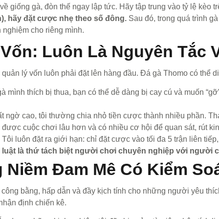
ề giống gà, đòn thế ngay lập tức. Hãy tập trung vào tỷ lệ kèo
), hãy đặt cược nhẹ theo số đông.
Sau đó, trong quá trình gà
h nghiệm cho riêng mình.
 Vốn: Luôn Là Nguyên Tắc 
quản lý vốn luôn phải đặt lên hàng đầu. Đá gà Thomo có thể di
 mình thích bị thua, bạn có thể dễ dàng bị cay cú và muốn “gỡ”
ất ngờ cao, tôi thường chia nhỏ tiền cược thành nhiều phần. Thay 
trì được cuộc chơi lâu hơn và có nhiều cơ hội để quan sát, rút k
Tôi luôn đặt ra giới hạn: chỉ đặt cược vào tối đa 5 trận liên tiếp
 luật là thứ tách biệt người chơi chuyên nghiệp với người 
g Niềm Đam Mê Có Kiểm So
ông bằng, hấp dẫn và đầy kịch tính cho những người yêu thích
 nhận định chiến kê.