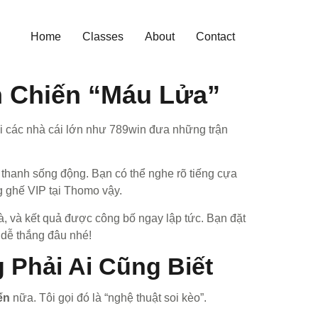
Home
Classes
About
Contact
n Chiến “Máu Lửa”
hi các nhà cái lớn như 789win đưa những trận
m thanh sống động. Bạn có thể nghe rõ tiếng cựa
g ghế VIP tại Thomo vậy.
gà, và kết quả được công bố ngay lập tức. Bạn đặt
 dễ thắng đâu nhé!
 Phải Ai Cũng Biết
ến
nữa. Tôi gọi đó là “nghệ thuật soi kèo”.