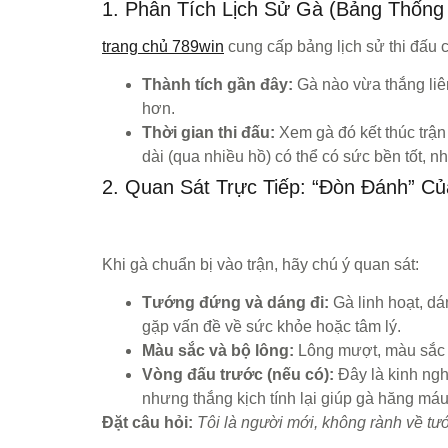
1. Phân Tích Lịch Sử Gà (Bảng Thống
trang chủ 789win
cung cấp bảng lịch sử thi đấu 
Thành tích gần đây:
Gà nào vừa thắng liê
hơn.
Thời gian thi đấu:
Xem gà đó kết thúc trận
dài (qua nhiều hồ) có thể có sức bền tốt, 
2. Quan Sát Trực Tiếp: “Đòn Đánh” C
Khi gà chuẩn bị vào trận, hãy chú ý quan sát:
Tướng đứng và dáng đi:
Gà linh hoạt, dá
gặp vấn đề về sức khỏe hoặc tâm lý.
Màu sắc và bộ lông:
Lông mượt, màu sắc t
Vòng đấu trước (nếu có):
Đây là kinh ngh
nhưng thắng kịch tính lại giúp gà hăng má
Đặt câu hỏi:
Tôi là người mới, không rành về tư