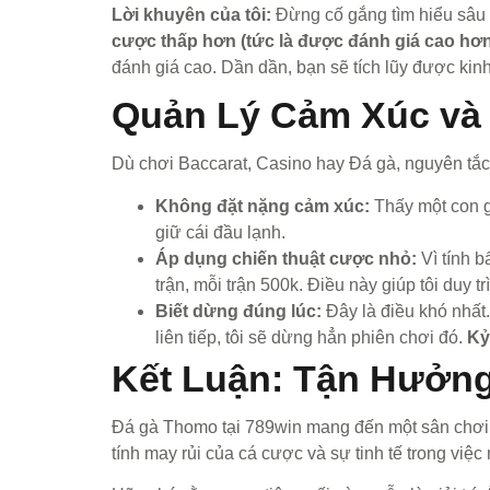
Lời khuyên của tôi:
Đừng cố gắng tìm hiểu sâu v
cược thấp hơn (tức là được đánh giá cao hơn
đánh giá cao. Dần dần, bạn sẽ tích lũy được kin
Quản Lý Cảm Xúc và
Dù chơi Baccarat, Casino hay Đá gà, nguyên tắc 
Không đặt nặng cảm xúc:
Thấy một con gà
giữ cái đầu lạnh.
Áp dụng chiến thuật cược nhỏ:
Vì tính b
trận, mỗi trận 500k. Điều này giúp tôi duy 
Biết dừng đúng lúc:
Đây là điều khó nhất. 
liên tiếp, tôi sẽ dừng hẳn phiên chơi đó.
Kỷ
Kết Luận: Tận Hưởn
Đá gà Thomo tại 789win mang đến một sân chơi c
tính may rủi của cá cược và sự tinh tế trong việc