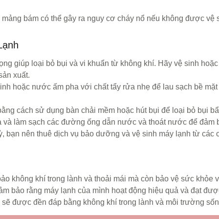
à mảng bám có thể gây ra nguy cơ cháy nổ nếu không được vệ s
Lạnh
ọng giúp loại bỏ bụi và vi khuẩn từ không khí. Hãy vệ sinh hoặc
ản xuất.
nh hoặc nước ấm pha với chất tẩy rửa nhẹ để lau sạch bề mặt
ằng cách sử dụng bàn chải mềm hoặc hút bụi để loại bỏ bụi b
a và làm sạch các đường ống dẫn nước và thoát nước để đảm b
, bạn nên thuê dịch vụ bảo dưỡng và vệ sinh máy lạnh từ các
o không khí trong lành và thoải mái mà còn bảo vệ sức khỏe v
ảm bảo rằng máy lạnh của mình hoạt động hiệu quả và đạt được 
 sẽ được đền đáp bằng không khí trong lành và môi trường số