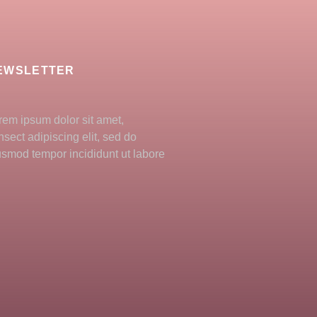
EWSLETTER
rem ipsum dolor sit amet,
nsect adipiscing elit, sed do
usmod tempor incididunt ut labore