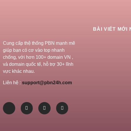
BÀI VIẾT MỚI
Cung cấp thệ thống PBN mạnh mẽ
giúp bạn có cơ vào top nhanh
chống, với hơn 100+ domain VN ,
và domain quốc tế, hỗ trợ 30+ lĩnh
vực khác nhau.
Liên hệ :
support@pbn24h.com