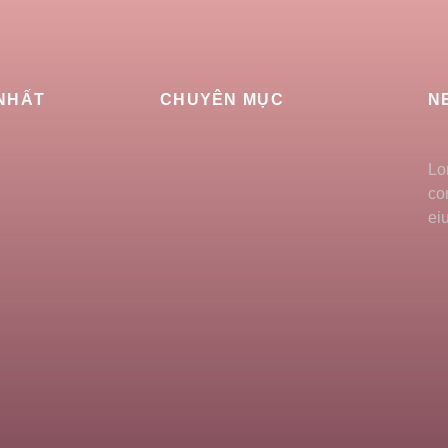
 NHẤT
CHUYÊN MỤC
N
Lo
co
ei