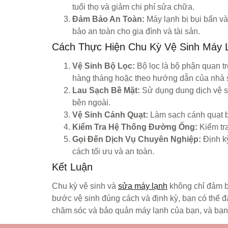
tuổi thọ và giảm chi phí sửa chữa.
Đảm Bảo An Toàn:
Máy lạnh bị bụi bẩn v
bảo an toàn cho gia đình và tài sản.
Cách Thực Hiện Chu Kỳ Vệ Sinh Máy 
Vệ Sinh Bộ Lọc:
Bộ lọc là bộ phận quan tr
hàng tháng hoặc theo hướng dẫn của nhà s
Lau Sạch Bề Mặt:
Sử dụng dung dịch vệ si
bên ngoài.
Vệ Sinh Cánh Quạt:
Làm sạch cánh quạt b
Kiểm Tra Hệ Thống Đường Ống:
Kiểm tr
Gọi Đến Dịch Vụ Chuyên Nghiệp:
Định kỳ
cách tối ưu và an toàn.
Kết Luận
Chu kỳ vệ sinh và
sửa máy lạnh
không chỉ đảm bả
bước vệ sinh đúng cách và định kỳ, bạn có thể đ
chăm sóc và bảo quản máy lạnh của bạn, và bạn