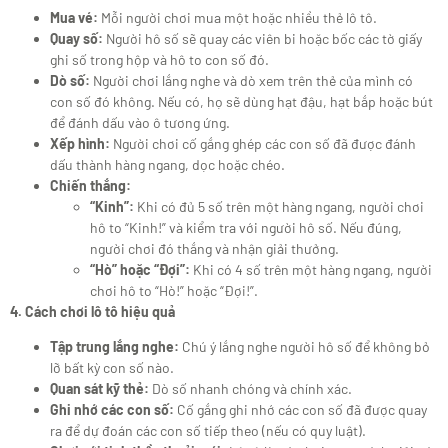
Mua vé:
Mỗi người chơi mua một hoặc nhiều thẻ lô tô.
Quay số:
Người hô số sẽ quay các viên bi hoặc bốc các tờ giấy
ghi số trong hộp và hô to con số đó.
Dò số:
Người chơi lắng nghe và dò xem trên thẻ của mình có
con số đó không. Nếu có, họ sẽ dùng hạt đậu, hạt bắp hoặc bút
để đánh dấu vào ô tương ứng.
Xếp hình:
Người chơi cố gắng ghép các con số đã được đánh
dấu thành hàng ngang, dọc hoặc chéo.
Chiến thắng:
“Kinh”:
Khi có đủ 5 số trên một hàng ngang, người chơi
hô to “Kinh!” và kiểm tra với người hô số. Nếu đúng,
người chơi đó thắng và nhận giải thưởng.
“Hò” hoặc “Đợi”:
Khi có 4 số trên một hàng ngang, người
chơi hô to “Hò!” hoặc “Đợi!”.
4. Cách chơi lô tô hiệu quả
Tập trung lắng nghe:
Chú ý lắng nghe người hô số để không bỏ
lỡ bất kỳ con số nào.
Quan sát kỹ thẻ:
Dò số nhanh chóng và chính xác.
Ghi nhớ các con số:
Cố gắng ghi nhớ các con số đã được quay
ra để dự đoán các con số tiếp theo (nếu có quy luật).