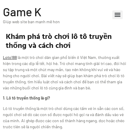
Game K
Giúp web site bạn mạnh mẽ hơn
Khám phá trò chơi lô tô truyền
thống và cách chơi
Loto188
là một trò chơi dân gian phổ biến ở Việt Nam, thường xuất
hiện trong các dịp lễ tết, hội hè. Trò chơi mang tính giải trí cao, đòi hỏi
sự tập trung và một chút may mắn, tạo nên không khí vui vẻ và hào
hứng cho người chơi. Bài viết này sẽ giúp bạn khám phá trò chơi lô tô
truyền thống, tìm hiểu luật chơi và cách chơi để bạn có thể tham gia
vào những buổi chơi lô tô cùng gia đình và bạn bè.
1. Lô tô truyền thống là gì?
Lô tô truyền thống là một trò chơi dùng các tấm vé in sẵn các con số,
người chơi sẽ dò các con số được người hô gọi ra và đánh dấu vào vé
của mình. Ai ghép được các con số thành hàng ngang, dọc hoặc chéo
trước tiên sẽ là người chiến thắng.