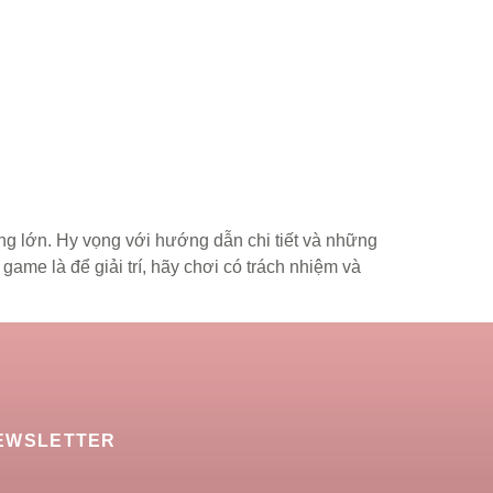
ởng lớn. Hy vọng với hướng dẫn chi tiết và những
ame là để giải trí, hãy chơi có trách nhiệm và
EWSLETTER