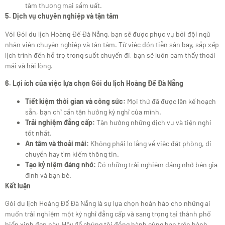
tâm thương mại sầm uất.
5. Dịch vụ chuyên nghiệp và tận tâm
Với Gói du lịch Hoàng Đế Đà Nẵng, bạn sẽ được phục vụ bởi đội ngũ
nhân viên chuyên nghiệp và tận tâm. Từ việc đón tiễn sân bay, sắp xếp
lịch trình đến hỗ trợ trong suốt chuyến đi, bạn sẽ luôn cảm thấy thoải
mái và hài lòng.
6. Lợi ích của việc lựa chọn Gói du lịch Hoàng Đế Đà Nẵng
Tiết kiệm thời gian và công sức:
Mọi thứ đã được lên kế hoạch
sẵn, bạn chỉ cần tận hưởng kỳ nghỉ của mình.
Trải nghiệm đẳng cấp:
Tận hưởng những dịch vụ và tiện nghi
tốt nhất.
An tâm và thoải mái:
Không phải lo lắng về việc đặt phòng, di
chuyển hay tìm kiếm thông tin.
Tạo kỷ niệm đáng nhớ:
Có những trải nghiệm đáng nhớ bên gia
đình và bạn bè.
Kết luận
Gói du lịch Hoàng Đế Đà Nẵng là sự lựa chọn hoàn hảo cho những ai
muốn trải nghiệm một kỳ nghỉ đẳng cấp và sang trọng tại thành phố
biển xinh đẹp này. Hãy để chúng tôi đồng hành cùng bạn trên hành