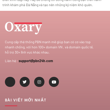
trình khám phá Đà Nẵng và tạo nên những kỷ niệm khó quên.
Cung cấp thệ thống PBN mạnh mẽ giúp bạn có cơ vào top
nhanh chống, với hơn 100+ domain VN , và domain quốc tế,
hỗ trợ 30+ lĩnh vực khác nhau.
Liên hệ :
support@pbn24h.com
BÀI VIẾT MỚI NHẤT