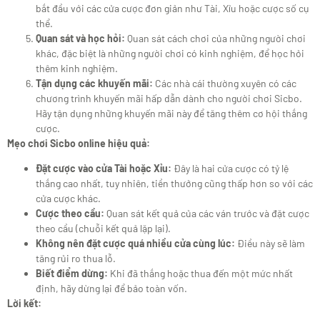
bắt đầu với các cửa cược đơn giản như Tài, Xỉu hoặc cược số cụ
thể.
Quan sát và học hỏi:
Quan sát cách chơi của những người chơi
khác, đặc biệt là những người chơi có kinh nghiệm, để học hỏi
thêm kinh nghiệm.
Tận dụng các khuyến mãi:
Các nhà cái thường xuyên có các
chương trình khuyến mãi hấp dẫn dành cho người chơi Sicbo.
Hãy tận dụng những khuyến mãi này để tăng thêm cơ hội thắng
cược.
Mẹo chơi Sicbo online hiệu quả:
Đặt cược vào cửa Tài hoặc Xỉu:
Đây là hai cửa cược có tỷ lệ
thắng cao nhất, tuy nhiên, tiền thưởng cũng thấp hơn so với các
cửa cược khác.
Cược theo cầu:
Quan sát kết quả của các ván trước và đặt cược
theo cầu (chuỗi kết quả lặp lại).
Không nên đặt cược quá nhiều cửa cùng lúc:
Điều này sẽ làm
tăng rủi ro thua lỗ.
Biết điểm dừng:
Khi đã thắng hoặc thua đến một mức nhất
định, hãy dừng lại để bảo toàn vốn.
Lời kết: