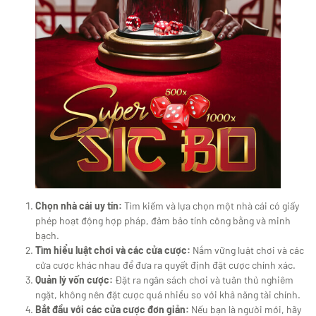
Chọn nhà cái uy tín:
Tìm kiếm và lựa chọn một nhà cái có giấy
phép hoạt động hợp pháp, đảm bảo tính công bằng và minh
bạch.
Tìm hiểu luật chơi và các cửa cược:
Nắm vững luật chơi và các
cửa cược khác nhau để đưa ra quyết định đặt cược chính xác.
Quản lý vốn cược:
Đặt ra ngân sách chơi và tuân thủ nghiêm
ngặt, không nên đặt cược quá nhiều so với khả năng tài chính.
Bắt đầu với các cửa cược đơn giản:
Nếu bạn là người mới, hãy