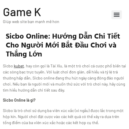
Game K
Giúp web site bạn mạnh mẽ hơn
Sicbo Online: Hướng Dẫn Chi Tiết
Cho Người Mới Bắt Đầu Chơi và
Thắng Lớn
Sicbo
kubet
, hay còn gọi là Tài Xỉu, là một trò chơi cá cược phổ biến tại
các sòng bạc trực tuyến. Với luật chơi đơn giản, dễ hiểu và tỷ lệ trả
thưởng hấp dẫn, Sicbo online đang thu hút ngày càng đông đảo người
chơi. Nếu bạn là người mới và muốn thử sức với trò chơi này, hãy cùng
tìm hiểu hướng dẫn chi tiết sau đây.
Sicbo Online là gì?
Sicbo là trò chơi sử dụng ba viên xúc xắc (xí ngầu) được lắc trong một
hộp kín. Người chơi đặt cược vào các kết quả có thể xảy ra dựa trên
tổng điểm của ba viên xúc xắc hoặc các kết hợp cụ thể.