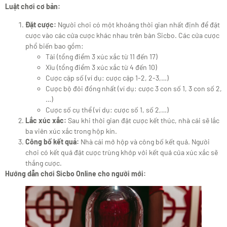
Luật chơi cơ bản:
Đặt cược:
Người chơi có một khoảng thời gian nhất định để đặt
cược vào các cửa cược khác nhau trên bàn Sicbo. Các cửa cược
phổ biến bao gồm:
Tài (tổng điểm 3 xúc xắc từ 11 đến 17)
Xỉu (tổng điểm 3 xúc xắc từ 4 đến 10)
Cược cặp số (ví dụ: cược cặp 1-2, 2-3,…)
Cược bộ đôi đồng nhất (ví dụ: cược 3 con số 1, 3 con số 2,
…)
Cược số cụ thể (ví dụ: cược số 1, số 2,…)
Lắc xúc xắc:
Sau khi thời gian đặt cược kết thúc, nhà cái sẽ lắc
ba viên xúc xắc trong hộp kín.
Công bố kết quả:
Nhà cái mở hộp và công bố kết quả. Người
chơi có kết quả đặt cược trùng khớp với kết quả của xúc xắc sẽ
thắng cược.
Hướng dẫn chơi Sicbo Online cho người mới: