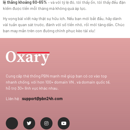
lệ thắng khoảng 60-65%
– và với tỷ lệ đó, tôi thấy ổn, tôi thấy đều đặn
kiếm được tiền mỗi tháng mà không quá áp lực.
Hy vọng bài viết này thật sự hữu ích. Nếu bạn mới bắt đầu, hãy dành
vài tuần quan sát trước, đánh với số tiền nhỏ, rồi mới tăng dần. Chúc
bạn may mắn trên con đường chinh phục kèo tài xỉu!
Cung cấp thệ thống PBN mạnh mẽ giúp bạn có cơ vào top
nhanh chống, với hơn 100+ domain VN , và domain quốc tế,
hỗ trợ 30+ lĩnh vực khác nhau.
Liên hệ :
support@pbn24h.com