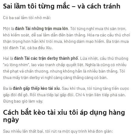
Sai lầm tôi từng mắc – và cách tránh
Có ba sai lầm tôi nhớ mãi:
Một là
đánh Tài những trận mưa lớn
. Tôi từng nghĩ mưa thì sân trơn,
khó kiểm soát, dễ sai lầm dẫn đến bàn thắng. Hóa ra các cầu thủ chơi
thận trọng hơn hẳn khi trời mưa, không dám mạo hiểm. Ba trận mưa
tôi đánh Tài, cả ba đều Xỉu.
Hai là
đánh Tài các trận derby thành phố
. Lửa nhiệt, cầu thủ thường
“xù lông nhím”, lao vào tranh chấp quyết liệt. Nghĩa là cũng có nhiều
thẻ phạt và chấn thương, nhưng không hẳn là nhiều bàn thắng. Tôi
thua mấy trận derby vì nghĩ càng căng thẳng càng có bàn.
Ba là
đánh gấp thếp kèo tài xỉu
. Sau khi thua, tôi từng tăng tiền cược
gấp đôi để gỡ. Rồi thua tiếp lại gấp đôi. Chỉ 4 trận liên tiếp phá sản.
Đừng bao giờ làm vậy.
Cách bắt kèo tài xỉu tôi áp dụng hàng
ngày
Sau nhiều lần thất bại, tôi rút ra một quy trình khá đơn giản: