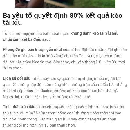
Ba yếu tố quyết định 80% kết quả kèo
tài xỉu
Tôi có một nguyên tắc bất di bất dịch:
không đánh kèo tài xỉu nếu
chưa xem xét ba điều sau:
Phong độ ghi bàn 5 trận gần nhất
của cả hai đội. Có những đội ghi bàn
đều đặn mỗi trận – đó là “mỏ vàng” cho kèo Tài. Ngược lại, có những
đội như Atletico Madrid thời Simeone, chuyên thắng 1-0 – kèo Xỉu mới
là lựa chọn.
Lịch sử đối đầu
– điều này cực kỳ quan trọng nhưng nhiều người bỏ
qua. Có những cặp đội luôn cống hiến những trận cầu nhiều bàn thắng
mỗi khi gặp nhau. El Clasico thường có kịch bản “mưa bàn thắng”.
Ngược lại, những trận derby Ý thường rất chặt chẽ.
Tính chất trận đấu
– trận chung kết, trận quyết định trụ hạng hay trận
thủ tục cuối mùa? Những trận “sống còn” thường ít bàn thắng vì các
đội chơi thận trọng. Các trận giao hữu hay vòng bảng đã an phận
thường cởi mở hơn, nhiều bàn thắng hơn.