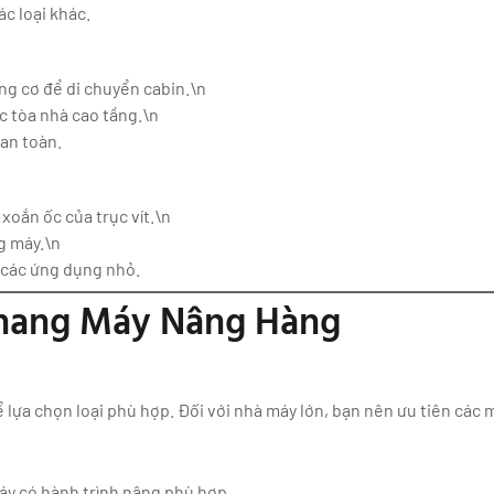
ác loại khác.
ng cơ để di chuyển cabin.\n
c tòa nhà cao tầng.\n
 an toàn.
oắn ốc của trục vít.\n
g máy.\n
 các ứng dụng nhỏ.
Thang Máy Nâng Hàng
lựa chọn loại phù hợp. Đối với nhà máy lớn, bạn nên ưu tiên các mẫ
áy có hành trình nâng phù hợp.