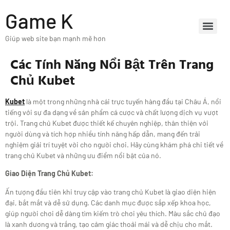
Game K
Giúp web site bạn mạnh mẽ hơn
Các Tính Năng Nổi Bật Trên Trang
Chủ Kubet
Kubet
là một trong những nhà cái trực tuyến hàng đầu tại Châu Á, nổi
tiếng với sự đa dạng về sản phẩm cá cược và chất lượng dịch vụ vượt
trội. Trang chủ Kubet được thiết kế chuyên nghiệp, thân thiện với
người dùng và tích hợp nhiều tính năng hấp dẫn, mang đến trải
nghiệm giải trí tuyệt vời cho người chơi. Hãy cùng khám phá chi tiết về
trang chủ Kubet và những ưu điểm nổi bật của nó.
Giao Diện Trang Chủ Kubet:
Ấn tượng đầu tiên khi truy cập vào trang chủ Kubet là giao diện hiện
đại, bắt mắt và dễ sử dụng. Các danh mục được sắp xếp khoa học,
giúp người chơi dễ dàng tìm kiếm trò chơi yêu thích. Màu sắc chủ đạo
là xanh dương và trắng, tạo cảm giác thoải mái và dễ chịu cho mắt.