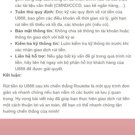
các tài liệu cần thiết (CMND/CCCD, sao kê ngân hàng,…).
Tuân thủ quy định:
Đọc kỹ các quy định về rút tiền của
U888, bao gồm các điều khoản về thời gian xử lý, giới hạn
rút tiền tối thiểu và tối đa, các khoản phí (nếu có).
Bảo mật thông tin:
Không chia sẻ thông tin tài khoản hoặc
thông tin giao dịch với bất kỳ ai.
Kiểm tra kỹ thông tin:
Luôn kiểm tra kỹ thông tin trước khi
xác nhận giao dịch rút tiền.
Liên hệ hỗ trợ:
Nếu gặp bất kỳ vấn đề gì trong quá trình rút
tiền, hãy liên hệ ngay với bộ phận hỗ trợ khách hàng của
U888 để được giải quyết.
Kết luận:
Rút tiền từ U888 sau khi chiến thắng Roulette là một quy trình đơn
giản và nhanh chóng nếu bạn nắm rõ các bước và lưu ý quan
trọng. Hy vọng bài viết này đã giúp bạn thực hiện giao dịch rút tiền
một cách thuận lợi và an toàn, để bạn có thể nhanh chóng tận
hưởng chiến thắng của mình!