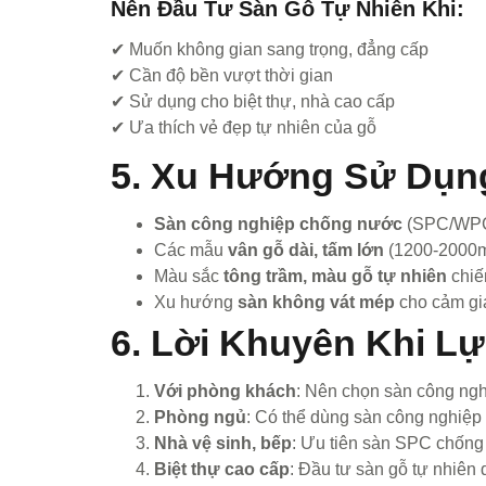
Nên Đầu Tư Sàn Gỗ Tự Nhiên Khi:
✔ Muốn không gian sang trọng, đẳng cấp
✔ Cần độ bền vượt thời gian
✔ Sử dụng cho biệt thự, nhà cao cấp
✔ Ưa thích vẻ đẹp tự nhiên của gỗ
5. Xu Hướng Sử Dụn
Sàn công nghiệp chống nước
(SPC/WPC)
Các mẫu
vân gỗ dài, tấm lớn
(1200-2000
Màu sắc
tông trầm, màu gỗ tự nhiên
chiế
Xu hướng
sàn không vát mép
cho cảm gi
6. Lời Khuyên Khi L
Với phòng khách
: Nên chọn sàn công ngh
Phòng ngủ
: Có thể dùng sàn công nghiệp
Nhà vệ sinh, bếp
: Ưu tiên sàn SPC chốn
Biệt thự cao cấp
: Đầu tư sàn gỗ tự nhiê