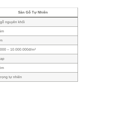
Sàn Gỗ Tự Nhiên
gỗ nguyên khối
năm
ơn
.000 – 10.000.000đ/m²
tạp
kém
rọng tự nhiên