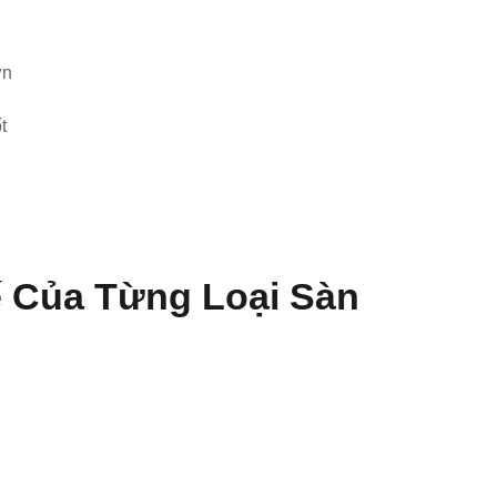
ơn
t
 Của Từng Loại Sàn