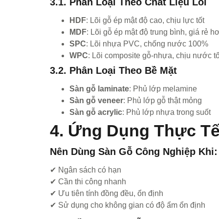
3.1. Phân Loại Theo Chất Liệu Lõi
HDF
: Lõi gỗ ép mật độ cao, chịu lực tốt
MDF
: Lõi gỗ ép mật độ trung bình, giá rẻ h
SPC
: Lõi nhựa PVC, chống nước 100%
WPC
: Lõi composite gỗ-nhựa, chịu nước tố
3.2. Phân Loại Theo Bề Mặt
Sàn gỗ laminate
: Phủ lớp melamine
Sàn gỗ veneer
: Phủ lớp gỗ thật mỏng
Sàn gỗ acrylic
: Phủ lớp nhựa trong suốt
4. Ứng Dụng Thực Tế
Nên Dùng Sàn Gỗ Công Nghiệp Khi:
✔ Ngân sách có hạn
✔ Cần thi công nhanh
✔ Ưu tiên tính đồng đều, ổn định
✔ Sử dụng cho không gian có độ ẩm ổn định