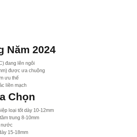
g Năm 2024
 đang lên ngôi
mm) được ưa chuộng
m ưu thế
ác liền mạch
ựa Chọn
iệp loại tốt dày 10-12mm
 tầm trung 8-10mm
g nước
n dày 15-18mm