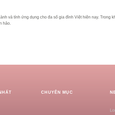
hành và tính ứng dụng cho đa số gia đình Việt hiện nay. Trong kh
n hảo.
 NHẤT
CHUYÊN MỤC
N
Lo