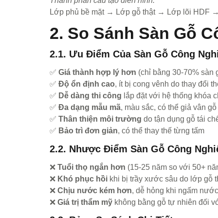
Thành phần cấu tạo điển hình:
Lớp phủ bề mặt → Lớp gỗ thật → Lớp lõi HDF →
2. So Sánh Sàn Gỗ C
2.1. Ưu Điểm Của Sàn Gỗ Công Ngh
✅
Giá thành hợp lý hơn
(chỉ bằng 30-70% sàn g
✅
Độ ổn định cao
, ít bị cong vênh do thay đổi thờ
✅
Dễ dàng thi công
lắp đặt với hệ thống khóa c
✅
Đa dạng mẫu mã
, màu sắc, có thể giả vân g
✅
Thân thiện môi trường
do tận dụng gỗ tái ch
✅
Bảo trì đơn giản
, có thể thay thế từng tấm
2.2. Nhược Điểm Sàn Gỗ Công Nghi
❌
Tuổi thọ ngắn hơn
(15-25 năm so với 50+ năm
❌
Khó phục hồi
khi bị trầy xước sâu do lớp gỗ 
❌
Chịu nước kém hơn
, dễ hỏng khi ngấm nước
❌
Giá trị thẩm mỹ
không bằng gỗ tự nhiên đối v