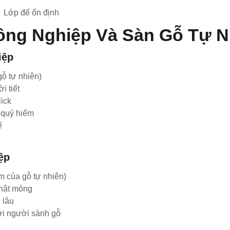
 Lớp đế ổn định
ông Nghiệp Và Sàn Gỗ Tự N
iệp
ỗ tự nhiên)
i tiết
lick
ỗ quý hiếm
ế
ệp
 của gỗ tự nhiên)
thật mỏng
 lâu
ới người sành gỗ