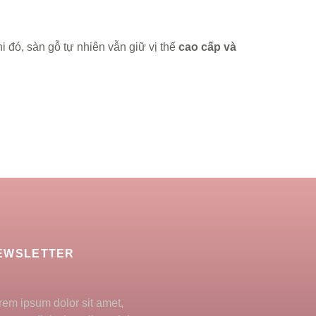
i đó, sàn gỗ tự nhiên vẫn giữ vị thế
cao cấp và
EWSLETTER
rem ipsum dolor sit amet,