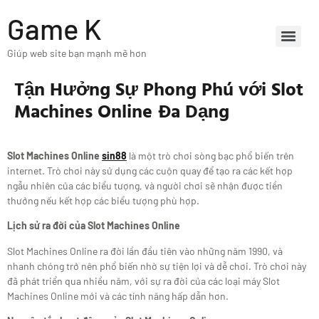
Game K
Giúp web site bạn mạnh mẽ hơn
Tận Hưởng Sự Phong Phú với Slot
Machines Online Đa Dạng
Slot Machines Online
sin88
là một trò chơi sòng bạc phổ biến trên
internet. Trò chơi này sử dụng các cuộn quay để tạo ra các kết hợp
ngẫu nhiên của các biểu tượng, và người chơi sẽ nhận được tiền
thưởng nếu kết hợp các biểu tượng phù hợp.
Lịch sử ra đời của Slot Machines Online
Slot Machines Online ra đời lần đầu tiên vào những năm 1990, và
nhanh chóng trở nên phổ biến nhờ sự tiện lợi và dễ chơi. Trò chơi này
đã phát triển qua nhiều năm, với sự ra đời của các loại máy Slot
Machines Online mới và các tính năng hấp dẫn hơn.