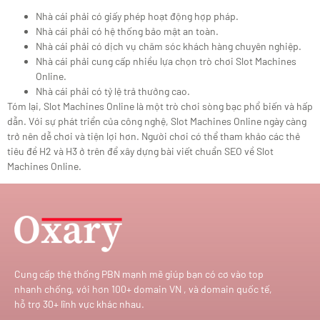
Nhà cái phải có giấy phép hoạt động hợp pháp.
Nhà cái phải có hệ thống bảo mật an toàn.
Nhà cái phải có dịch vụ chăm sóc khách hàng chuyên nghiệp.
Nhà cái phải cung cấp nhiều lựa chọn trò chơi Slot Machines
Online.
Nhà cái phải có tỷ lệ trả thưởng cao.
Tóm lại, Slot Machines Online là một trò chơi sòng bạc phổ biến và hấp
dẫn. Với sự phát triển của công nghệ, Slot Machines Online ngày càng
trở nên dễ chơi và tiện lợi hơn. Người chơi có thể tham khảo các thẻ
tiêu đề H2 và H3 ở trên để xây dựng bài viết chuẩn SEO về Slot
Machines Online.
Cung cấp thệ thống PBN mạnh mẽ giúp bạn có cơ vào top
nhanh chống, với hơn 100+ domain VN , và domain quốc tế,
hỗ trợ 30+ lĩnh vực khác nhau.