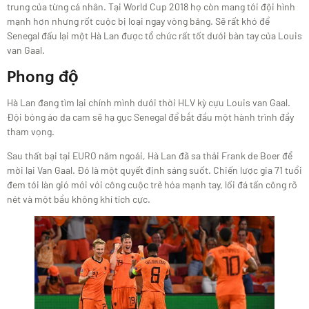
trung của từng cá nhân. Tại World Cup 2018 họ còn mang tới đội hình
mạnh hơn nhưng rốt cuộc bị loại ngay vòng bảng. Sẽ rất khó để
Senegal đấu lại một Hà Lan được tổ chức rất tốt dưới bàn tay của Louis
van Gaal.
Phong độ
Hà Lan đang tìm lại chính mình dưới thời HLV kỳ cựu Louis van Gaal.
Đội bóng áo da cam sẽ hạ gục Senegal để bắt đầu một hành trình đầy
tham vọng.
Sau thất bại tại EURO năm ngoái, Hà Lan đã sa thải Frank de Boer để
mời lại Van Gaal. Đó là một quyết định sáng suốt. Chiến lược gia 71 tuổi
đem tới làn gió mới với công cuộc trẻ hóa mạnh tay, lối đá tấn công rõ
nét và một bầu không khí tích cực.