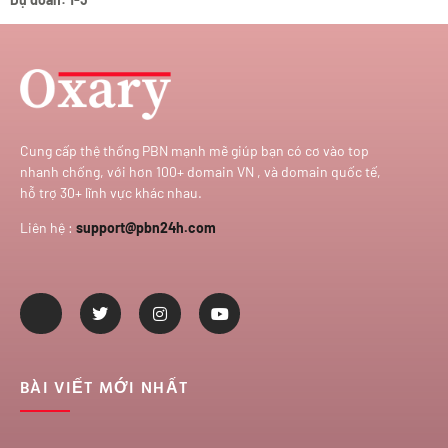
Cung cấp thệ thống PBN mạnh mẽ giúp bạn có cơ vào top
nhanh chống, với hơn 100+ domain VN , và domain quốc tế,
hỗ trợ 30+ lĩnh vực khác nhau.
Liên hệ :
support@pbn24h.com
BÀI VIẾT MỚI NHẤT