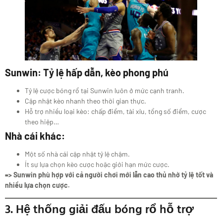
Sunwin: Tỷ lệ hấp dẫn, kèo phong phú
Tỷ lệ cược bóng rổ tại Sunwin luôn ở mức cạnh tranh.
Cập nhật kèo nhanh theo thời gian thực.
Hỗ trợ nhiều loại kèo: chấp điểm, tài xỉu, tổng số điểm, cược
theo hiệp…
Nhà cái khác:
Một số nhà cái cập nhật tỷ lệ chậm.
Ít sự lựa chọn kèo cược hoặc giới hạn mức cược.
=> Sunwin phù hợp với cả người chơi mới lẫn cao thủ nhờ tỷ lệ tốt và
nhiều lựa chọn cược.
3. Hệ thống giải đấu bóng rổ hỗ trợ