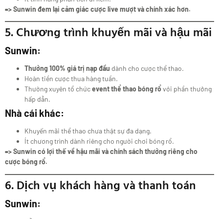
=> Sunwin đem lại cảm giác cược live mượt và chính xác hơn.
5. Chương trình khuyến mãi và hậu mãi
Sunwin:
Thưởng 100% giá trị nạp đầu
dành cho cược thể thao.
Hoàn tiền cược thua hàng tuần.
Thường xuyên tổ chức
event thể thao bóng rổ
với phần thưởng
hấp dẫn.
Nhà cái khác:
Khuyến mãi thể thao chưa thật sự đa dạng.
Ít chương trình dành riêng cho người chơi bóng rổ.
=> Sunwin có lợi thế về hậu mãi và chính sách thưởng riêng cho
cược bóng rổ.
6. Dịch vụ khách hàng và thanh toán
Sunwin: