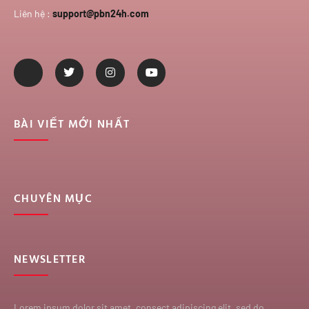
Liên hệ :
support@pbn24h.com
BÀI VIẾT MỚI NHẤT
CHUYÊN MỤC
NEWSLETTER
Lorem ipsum dolor sit amet, consect adipiscing elit, sed do