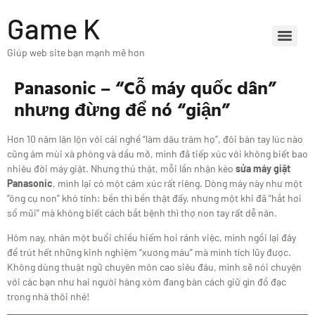
Game K
Giúp web site bạn mạnh mẽ hơn
Panasonic – “Cỗ máy quốc dân”
nhưng đừng để nó “giận”
Hơn 10 năm lăn lộn với cái nghề “làm dâu trăm họ”, đôi bàn tay lúc nào
cũng ám mùi xà phòng và dầu mỡ, mình đã tiếp xúc với không biết bao
nhiêu đời máy giặt. Nhưng thú thật, mỗi lần nhận kèo
sửa máy giặt
Panasonic
, mình lại có một cảm xúc rất riêng. Dòng máy này như một
“ông cụ non” khó tính: bền thì bền thật đấy, nhưng một khi đã “hắt hơi
sổ mũi” mà không biết cách bắt bệnh thì thợ non tay rất dễ nản.
Hôm nay, nhân một buổi chiều hiếm hoi rảnh việc, mình ngồi lại đây
để trút hết những kinh nghiệm “xương máu” mà mình tích lũy được.
Không dùng thuật ngữ chuyên môn cao siêu đâu, mình sẽ nói chuyện
với các bạn như hai người hàng xóm đang bàn cách giữ gìn đồ đạc
trong nhà thôi nhé!