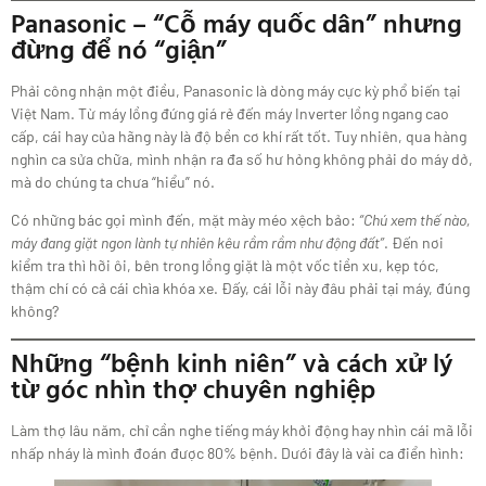
Panasonic – “Cỗ máy quốc dân” nhưng
đừng để nó “giận”
Phải công nhận một điều, Panasonic là dòng máy cực kỳ phổ biến tại
Việt Nam. Từ máy lồng đứng giá rẻ đến máy Inverter lồng ngang cao
cấp, cái hay của hãng này là độ bền cơ khí rất tốt. Tuy nhiên, qua hàng
nghìn ca sửa chữa, mình nhận ra đa số hư hỏng không phải do máy dở,
mà do chúng ta chưa “hiểu” nó.
Có những bác gọi mình đến, mặt mày méo xệch bảo:
“Chú xem thế nào,
máy đang giặt ngon lành tự nhiên kêu rầm rầm như động đất”
. Đến nơi
kiểm tra thì hỡi ôi, bên trong lồng giặt là một vốc tiền xu, kẹp tóc,
thậm chí có cả cái chìa khóa xe. Đấy, cái lỗi này đâu phải tại máy, đúng
không?
Những “bệnh kinh niên” và cách xử lý
từ góc nhìn thợ chuyên nghiệp
Làm thợ lâu năm, chỉ cần nghe tiếng máy khởi động hay nhìn cái mã lỗi
nhấp nháy là mình đoán được 80% bệnh. Dưới đây là vài ca điển hình: