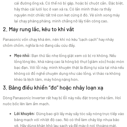
cái đường ống xả. Có thể nó bị gập, hoặc bị chuột cắn. Đặc biệt,
hãy tháo cái lưới lọc ở van xả ra. Có lần mình tháo ra thấy
nguyên một chiếc tất trẻ con kẹt cứng ở đó. Vệ sinh xong máy
lại chạy phăng phăng, mình chẳng nỡ lấy tiền công cao.
2. Máy rung lắc, kêu to khi vắt
Panasonic vốn chạy khá êm, nên khi nó kêu “cạch cạch” hay nhảy
chồm chồm, nghĩa là nó đang cầu cứu đấy.
Mẹo nhỏ:
Bạn thử lắc nhẹ lồng giặt xem có bị rơ không. Nếu
lồng lỏng lẻo, khả năng cao là hỏng bộ thụt (giảm xóc) hoặc mòn
bạc đạn. Với lỗi này, mình khuyên thật là đừng tự sửa tại nhà nếu
không có đồ nghề chuyên dụng như cảo lồng, vì tháo ra không
khéo là lệch tâm, máy hỏng nặng hơn.
3. Bảng điều khiển “đơ” hoặc nhảy loạn xạ
Dòng Panasonic Inverter rất hay bị lỗi này nếu đặt trong nhà tắm. Hơi
nước bốc lên làm ẩm mạch.
Lời khuyên:
Đừng bao giờ lấy máy sấy tóc sấy nóng trực tiếp vào
bảng mạch với nhiệt độ cao. Nó có thể làm chảy lớp nhựa bảo
vệ. Hãy dùng khăn khô lau sạch và để máy ở nơi thoáng mát,