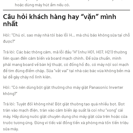
hoặc dùng máy hút ẩm nếu có.
Câu hỏi khách hàng hay “vặn” mình
nhất
Hỏi: “Chú ơi, sao máy nhà tôi báo lỗi H… mà chú bảo không sửa tại chỗ
được?”
Trả lời: Các bác thông cảm, mã lỗi đầu “H” (như H01, H07, H21) thường
liên quan đến cảm biến và board mạch chính. Để sửa chuẩn, mình
phải mang board về bàn kỹ thuật, có đồng hồ đo, có máy nội soi mạch
để tìm đúng điểm chập. Sửa “vắt vai” tại nhà các bác vừa không bền mà
lại dễ gây cháy nổ linh kiện.
Hỏi: “Có nên dùng bột giặt thường cho máy giặt Panasonic Inverter
không?”
Trả lời: Tuyệt đối không nhé! Bột giặt thường tạo quá nhiều bọt. Bọt
tràn vào mạch điện, tràn vào cảm biến áp suất là coi như “xong” cái
máy. Hãy dùng nước giặt chuyên dụng cho máy giặt cửa trên hoặc cửa
trước tương ứng. Đừng vì tiếc vài đồng tiền xà phòng mà tốn tiền triệu
sửa máy.