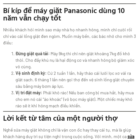
Bí kíp để máy giặt Panasonic dùng 10
năm vẫn chạy tốt
Nhiều khách hỏi mình sao máy nhà họ nhanh hỏng, mình chỉ cười rồi
chỉ vào cái lồng giặt đen ngòm. Muốn máy bền, các bác nhớ cho mình 3
điều:
Đừng giặt quá tải:
Máy 9kg thì chỉ nên giặt khoảng 7kg đồ khô
thôi. Cho đầy khú nụ là hại động cơ và nhanh hỏng bộ giảm xóc
vô cùng.
Vệ sinh định kỳ:
Cứ 2 tuần 1 lần, hãy tháo cái lưới lọc xơ vải ra
giặt sạch. 6 tháng 1 lần nên gọi thợ đến vệ sinh lồng giặt chuyên
sâu bằng máy bơm áp lực.
Vị trí đặt máy:
Phải khô ráo! Nếu ban công bị mưa hắt, hãy mua
cho em nó cái “áo khoác” (vỏ bọc máy giặt). Một chiếc máy khô
ráo sẽ ít khi hỏng mạch điều khiển.
Lời kết từ tâm của một người thợ
Nghề sửa máy giặt không chỉ là vặn con ốc hay thay cái tụ, mà là giúp
khách hàng duy trì sự tiện nghi trong cuộc sống. Với mình, một ca
sửa