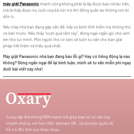
máy giặt Panasonic
thành công không phải là lấy được bao nhiêu tiền,
mà là thấy được nụ cười của bà nội trợ khi đống quần áo không còn bị
dồn ứ.
Nếu máy nhà bạn đang gặp vấn đề, hãy cứ bình tĩnh kiểm tra những thứ
cơ bản trước. Nếu thấy “vượt quá tầm tay”, đừng ngại ngần gọi cho anh
em thợ tụi mình. Một người thợ có tâm sẽ luôn tư vấn cho bạn giải
pháp tiết kiệm và hiệu quả nhất.
Máy giặt Panasonic nhà bạn đang báo lỗi gì? Hay có tiếng động lạ nào
không? Đừng ngần ngại để lại bình luận, mình sẽ tư vấn miễn phí ngay
dưới bài viết này nhé!
Cung cấp thệ thống PBN mạnh mẽ giúp bạn có cơ vào top
nhanh chống, với hơn 100+ domain VN , và domain quốc tế,
hỗ trợ 30+ lĩnh vực khác nhau.