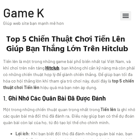
Game K
Giúp web site bạn mạnh mẽ hơn
Top 5 Chiến Thuật Chơi Tiến Lên
Giúp Bạn Thắng Lớn Trên Hitclub
Tiến lên là một trong những game bài phổ biến nhất tại Việt Nam, và
khi chơi trên nền tảng
Hitclub
, bạn không chỉ cần kỹ năng mà còn phải
có những chiến thuật hợp lý để giành chiến thắng. Để giúp bạn tối đa
hóa cơ hội thắng lớn khi tham gia trò chơi này, dưới đây là
top 5 chiến
thuật chơi Tiến lên
hiệu quả mà bạn nên áp dụng.
1.
Ghi Nhớ Các Quân Bài Đã Được Đánh
Một trong những chiến thuật quan trọng nhất trong
Tiến lên
là ghi nhớ
các quân bài mà đối thủ đã đánh ra. Điều này giúp bạn có thể dự đoán
quân bài còn lại của họ, từ đó tạo lợi thế cho chính mình.
Lợi ích
: Khi bạn biết đối thủ đã đánh những quân bài nào, bạn