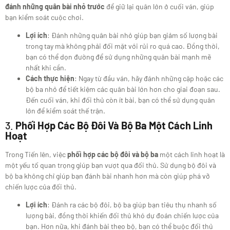
đánh những quân bài nhỏ trước
để giữ lại quân lớn ở cuối ván, giúp
bạn kiểm soát cuộc chơi.
Lợi ích
: Đánh những quân bài nhỏ giúp bạn giảm số lượng bài
trong tay mà không phải đối mặt với rủi ro quá cao. Đồng thời,
bạn có thể dọn đường để sử dụng những quân bài mạnh mẽ
nhất khi cần.
Cách thực hiện
: Ngay từ đầu ván, hãy đánh những cặp hoặc các
bộ ba nhỏ để tiết kiệm các quân bài lớn hơn cho giai đoạn sau.
Đến cuối ván, khi đối thủ còn ít bài, bạn có thể sử dụng quân
lớn để kiểm soát thế trận.
3.
Phối Hợp Các Bộ Đôi Và Bộ Ba Một Cách Linh
Hoạt
Trong Tiến lên, việc
phối hợp các bộ đôi và bộ ba
một cách linh hoạt là
một yếu tố quan trọng giúp bạn vượt qua đối thủ. Sử dụng bộ đôi và
bộ ba không chỉ giúp bạn đánh bài nhanh hơn mà còn giúp phá vỡ
chiến lược của đối thủ.
Lợi ích
: Đánh ra các bộ đôi, bộ ba giúp bạn tiêu thụ nhanh số
lượng bài, đồng thời khiến đối thủ khó dự đoán chiến lược của
bạn. Hơn nữa, khi đánh bài theo bộ, bạn có thể buộc đối thủ