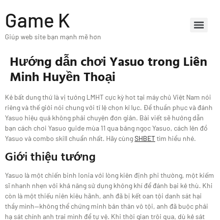
Game K
Giúp web site bạn mạnh mẽ hơn
Hướng dẫn chơi Yasuo trong Liên
Minh Huyền Thoại
Kẻ bất dung thứ là vị tướng LMHT cực kỳ hot tại máy chủ Việt Nam nói
riêng và thế giới nói chung với tỉ lệ chọn kỉ lục. Để thuần phục và đánh
Yasuo hiệu quả không phải chuyện đơn giản. Bài viết sẽ hướng dẫn
bạn cách chơi Yasuo guide mùa 11 qua bảng ngọc Yasuo, cách lên đồ
Yasuo và combo skill chuẩn nhất. Hãy cùng
SHBET
tìm hiểu nhé.
Giới thiệu tướng
Yasuo là một chiến binh Ionia với lòng kiên định phi thường, một kiếm
sĩ nhanh nhẹn với khả năng sử dụng không khí để đánh bại kẻ thù. Khi
còn là một thiếu niên kiêu hãnh, anh đã bị kết oan tội danh sát hại
thầy mình—không thể chứng minh bản thân vô tội, anh đã buộc phải
hạ sát chính anh trai mình để tự vệ. Khi thời gian trôi qua, dù kẻ sát