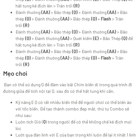
hất tung kẻ địch lên > Trăn trối
(R)
Đánh thường
(AA)
> Bão thép
(Q)
> Đánh thường
(AA)
> Bão
thép
(Q)
> Đánh thường
(AA)
> Bão thép
(Q)
+
Flash
> Trăn
trối
(R)
Đánh thường
(AA)
> Bão thép
(Q)
> Đánh thường
(AA)
> Bão
thép
(Q)
> Đánh thường
(AA)
> Quét kiếm
(E)
> Bão Thép
(Q)
để
hất tung kẻ địch lên > Trăn trối
(R)
Đánh thường
(AA)
> Bão thép
(Q)
> Đánh thường
(AA)
> Bão
thép
(Q)
> Đánh thường
(AA)
> Bão thép
(Q)
+
Flash
> Trăn
trối
(R)
Mẹo chơi
Bạn có thể sử dụng Q để đâm vào bãi Chim biến dị trong quá trình đi
đường giữa để tích nội tại Q, sau đó có thế hất tung khi cần.
Kỹ năng E Q có rất nhiều biến thể để người chơi có thể biến ảo
với tốc biến. Để tạo thành combo đẹp mắt, thứ tự Combo sẽ
như sau:
Luôn tích Gió (
Q
) trong người để có thể khống chế kẻ địch mọi
lúc
Lướt qua đàn lính với E của bạn trong khi luôn để lại ít nhất 1 lính