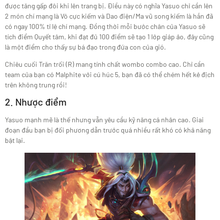
được tăng gấp đôi khi lên trang bị. Điều này có nghĩa Yasuo chỉ cần lên
2 món chí mạng là Vô cực kiếm và Dao điện/Ma vũ song kiếm là hắn đã
có ngay 100% tỉ lệ chí mạng. Đồng thời mỗi bước chân của Yasuo sẽ
tích điểm Quyết tâm, khi đạt đủ 100 điểm sẽ tạo 1 lớp giáp ảo, đây cũng
là một điểm cho thấy sự bá đạo trong đứa con của gió.
Chiêu cuối Trăn trối (R) mang tính chất wombo combo cao. Chỉ cần
team của bạn có Malphite với cú húc 5, bạn đã có thể chém hết kẻ địch
trên không trung rồi!
2. Nhược điểm
Yasuo mạnh mẽ là thế nhưng vẫn yêu cầu kỹ năng cá nhân cao. Giai
đoạn đầu bạn bị đối phương dẫn trước quá nhiều rất khó có khả năng
bật lại.