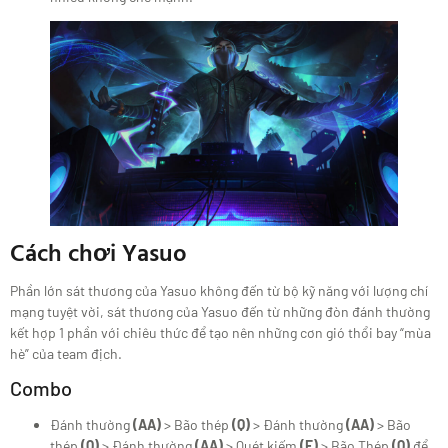
Cách chơi Yasuo
Phần lớn sát thương của Yasuo không đến từ bộ kỹ năng với lượng chí
mạng tuyệt vời, sát thương của Yasuo đến từ những đòn đánh thường
kết hợp 1 phần với chiêu thức để tạo nên những cơn gió thổi bay “mùa
hè” của team địch.
Combo
Đánh thường
(AA)
> Bão thép
(Q)
> Đánh thường
(AA)
> Bão
thép
(Q)
> Đánh thường
(AA)
> Quét kiếm
(E)
> Bão Thép
(Q)
để