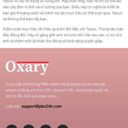
Yasuo có độ cơ động vô cùng lớn. May mắn thay, hắn ta chỉ có thể lao
vào các đơn vị lính và vị tướng của bạn. Điều này có nghĩa là miễn là
bạn giữ khoảng cách và tránh xa các mục tiêu có thể vượt qua, Yasuo
sẽ không thể bám lấy bạn.
Kiểm soát mục tiêu rất hiệu quả khi đối đầu với Yasuo. Trong các trận
đấu đồng đội, hãy cố gắng giết anh ta trước khi hắn lao vào, vì nó cho
anh ta thêm một lá chắn thụ động và khả năng xuyên giáp.
Cung cấp thệ thống PBN mạnh mẽ giúp bạn có cơ vào top
nhanh chống, với hơn 100+ domain VN , và domain quốc tế,
hỗ trợ 30+ lĩnh vực khác nhau.
Liên hệ :
support@pbn24h.com