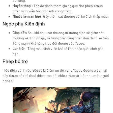
20 vàng.
Huyền thoại:
Tốc độ đánh tham gia hạ gục cho phép Yasuo
nhận vĩnh viễn tốc độ đánh cộng thêm.
Nhát chém ân huệ:
Gây thêm sát thương với kẻ địch thấp máu.
Ngọc phụ Kiên định
Giáp cốt:
Sau khi chịu sát thương từ tướng địch sẽ giảm sát
thương kẻ địch đó gây ra trong 3 kỹ năng hoặc đòn đánh kế tiếp.
Tăng mạnh khả năng trao đổi đường của Yasuo.
Lan tràn
: Tăng máu vĩnh viễn khi có lính hoặc quái chết gần
bạn.
Phép bổ trợ
Tốc Biến và Thiêu Đốt sẽ là điểm ưu tiên cho Yasuo đường giữa. Tại
đây Yasuo có thể thoả thích trao đổi chiêu thức và lướt như một người
nghệ sĩ.