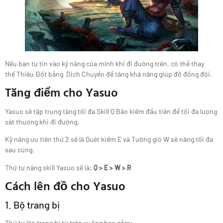
Nếu bạn tự tin vào kỹ năng của mình khi đi đường trên, có thể thay
thế Thiêu Đốt bằng Dịch Chuyển để tăng khả năng giúp đỡ đồng đội.
Tăng điểm cho Yasuo
Yasuo sẽ tập trung tăng tối đa Skill Q Bão kiếm đầu tiên để tối đa lượng
sát thương khi đi đường.
Kỹ năng ưu tiên thứ 2 sẽ là Quét kiếm E và Tường gió W sẽ nâng tối đa
sau cùng.
Thứ tự nâng skill Yasuo sẽ là:
Q > E > W > R
Cách lên đồ cho Yasuo
1. Bộ trang bị
Thứ tự lên trang bị từ trên xuống bao gồm: