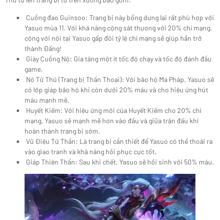
Cuồng đao Guinsoo: Trang bị này bổng dưng lại rất phù hợp với
Yasuo mùa 11. Với khả năng cộng sát thương với 20% chí mạng,
cộng với nội tại Yasuo gấp đôi tỷ lệ chí mạng sẽ giúp hắn trở
thành Đấng!
Giày Cuồng Nộ: Gia tăng một ít tốc độ chạy và tốc độ đánh đầu
game.
Nỏ Tử Thủ (Trang bị Thần Thoại): Với bảo hộ Ma Pháp, Yasuo sẽ
có lớp giáp bảo hộ khi còn dưới 20% máu và cho hiệu ứng hút
máu mạnh mẽ.
Huyết Kiếm: Với hiệu ứng mới của Huyết Kiếm cho 20% chí
mạng, Yasuo sẽ mạnh mẽ hơn vào đầu và giữa trận đấu khi
hoàn thành trang bị sớm.
Vũ Điệu Tử Thần: Là trang bị cần thiết để Yasuo có thể thoải ra
vào giao tranh và khả năng hồi phục cực tốt.
Giáp Thiên Thần: Sau khi chết, Yasuo sẽ hồi sinh với 50% máu.