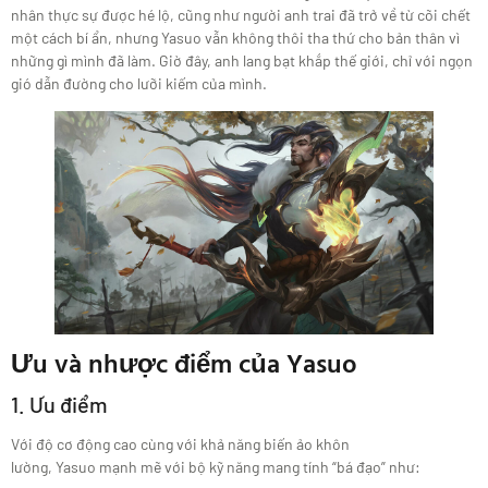
nhân thực sự được hé lộ, cũng như người anh trai đã trở về từ cõi chết
một cách bí ẩn, nhưng Yasuo vẫn không thôi tha thứ cho bản thân vì
những gì mình đã làm. Giờ đây, anh lang bạt khắp thế giới, chỉ với ngọn
gió dẫn đường cho lưỡi kiếm của mình.
Ưu và nhược điểm của Yasuo
1. Ưu điểm
Với độ cơ động cao cùng với khả năng biến ảo khôn
lường, Yasuo mạnh mẽ với bộ kỹ năng mang tính “bá đạo” như: