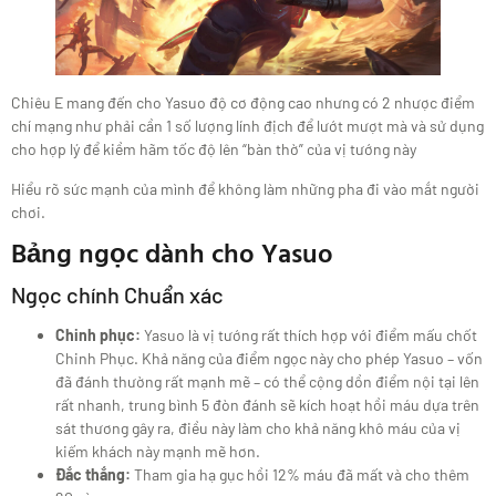
Chiêu E mang đến cho Yasuo độ cơ động cao nhưng có 2 nhược điểm
chí mạng như phải cần 1 số lượng lính địch để lướt mượt mà và sử dụng
cho hợp lý để kiềm hãm tốc độ lên “bàn thờ” của vị tướng này
Hiểu rõ sức mạnh của mình để không làm những pha đi vào mắt người
chơi.
Bảng ngọc dành cho Yasuo
Ngọc chính Chuẩn xác
Chinh phục:
Yasuo là vị tướng rất thích hợp với điểm mấu chốt
Chinh Phục. Khả năng của điểm ngọc này cho phép Yasuo – vốn
đã đánh thường rất mạnh mẽ – có thể cộng dồn điểm nội tại lên
rất nhanh, trung bình 5 đòn đánh sẽ kích hoạt hồi máu dựa trên
sát thương gây ra, điều này làm cho khả năng khô máu của vị
kiếm khách này mạnh mẽ hơn.
Đắc thắng:
Tham gia hạ gục hồi 12% máu đã mất và cho thêm