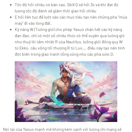
Tốc độ hồi chiêu cơ bản cao. Skill Q sẽ hồi 3s và khi đạt đủ
lượng tốc độ đánh sẽ giảm thời gian hồi chiêu
E hồi liên tục để lướt vào các mục tiêu tạo nên những pha “múa
máy” đi vào lòng đất.
Kỹ năng W (Tường gió) cho phép Yasuo chặn hết các kỹ năng
đạn đạo, chỉ có một số chiêu thức có thể xuyên qua tường gió
như thuỷ lôi tầm nhiệt R của Nautilus, lưỡng giới đồng quy W
từ Ekko, cầu vồng tối thượng R từ Lux,… điều này tạo nên tính
đột biến trong giao tranh tổng cũng như các pha solo Q.
Nội tại của Yasuo mạnh mẽ không kém cạnh với lượng chí mạng sẽ