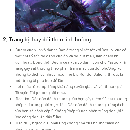
2. Trang bị thay đổi theo tình huống
Gươm của vua vô danh: Đây là trang bị rất tốt với Yasuo, vừa có
một chỉ số tốc độ đánh cực ổn và độ hút máu, làm chậm khi
kích hoạt. Đồng thời Gươm của vua vô danh còn cho Yasuo khả
năng gây sát thương theo phần trăm máu của đối phương, với
những kẻ địch có nhiều máu như Dr. Mundo, Galio,… thì đây là
một trang bị phù hợp để lên.
Lời nhắc tử vong: Tăng khả năng xuyên giáp và vết thương sâu
để ngăn đối phương hồi máu.
Đao tím: Các đòn đánh thường của bạn gây thêm 40 sát thương
phép khi trúng phải mục tiêu. Các đòn đánh thường trúng đích
của bạn sẽ đánh cắp 5 Kháng Phép từ nạn nhân trúng đòn (hiệu
ứng cộng dồn lên đến 5 lần).
Đao thuỷ ngân: giải hiệu ứng khống chế của những team có
nhiều khống chế mạnh.