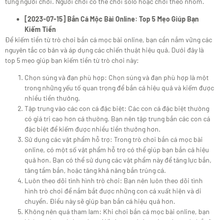
từng người chơi. Người chơi có thể chơi solo hoặc chơi theo nhóm.
[2023-07-15] Bắn Cá Mộc Bài Online: Top 5 Mẹo Giúp Bạn
Kiếm Tiền
Để kiếm tiền từ trò chơi bắn cá mọc bài online, bạn cần nắm vững các
nguyên tắc cơ bản và áp dụng các chiến thuật hiệu quả. Dưới đây là
top 5 mẹo giúp bạn kiếm tiền từ trò chơi này:
Chọn súng và đạn phù hợp: Chọn súng và đạn phù hợp là một
trong những yếu tố quan trọng để bắn cá hiệu quả và kiếm được
nhiều tiền thưởng.
Tập trung vào các con cá đặc biệt: Các con cá đặc biệt thường
có giá trị cao hơn cá thường. Bạn nên tập trung bắn các con cá
đặc biệt để kiếm được nhiều tiền thưởng hơn.
Sử dụng các vật phẩm hỗ trợ: Trong trò chơi bắn cá mọc bài
online, có một số vật phẩm hỗ trợ có thể giúp bạn bắn cá hiệu
quả hơn. Bạn có thể sử dụng các vật phẩm này để tăng lực bắn,
tăng tầm bắn, hoặc tăng khả năng bắn trúng cá.
Luôn theo dõi tình hình trò chơi: Bạn nên luôn theo dõi tình
hình trò chơi để nắm bắt được những con cá xuất hiện và di
chuyển. Điều này sẽ giúp bạn bắn cá hiệu quả hơn.
Không nên quá tham lam: Khi chơi bắn cá mọc bài online, bạn