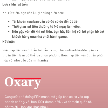
Lưu ý khi rút tiền
Khi rút tiền, bạn cần lưu ý những điều sau:
Tài khoản của bạn cần có đủ số dư để rút tiền.
Thời gian rút tiền thường từ 1-3 ngày làm việc.
Nếu gặp vấn đề khi rút tiền, bạn hãy liên hệ với bộ phận hỗ trợ
khách hàng của nhà phát hành game.
Kết luận
Việc nạp tiền và rút tiền tại bắn cá mọc bài online khá đơn giản và
thuận tiện. Bạn có thể lựa chọn phương thức nạp tiền và rút tiền phù
hợp với nhu cầu của mình.
miss
Cung cấp thệ thống PBN mạnh mẽ giúp bạn có cơ vào top
nhanh chống, với hơn 100+ domain VN , và domain quốc tế,
hỗ trợ 30+ lĩnh vực khác nhau.