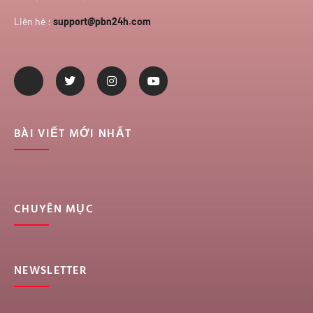
Liên hệ :
support@pbn24h.com
BÀI VIẾT MỚI NHẤT
CHUYÊN MỤC
NEWSLETTER