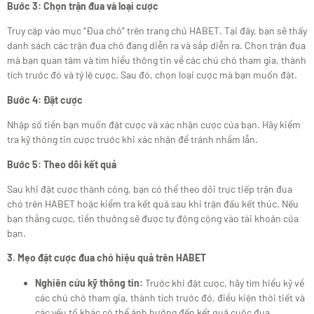
Bước 3: Chọn trận đua và loại cược
Truy cập vào mục “Đua chó” trên trang chủ HABET. Tại đây, bạn sẽ thấy
danh sách các trận đua chó đang diễn ra và sắp diễn ra. Chọn trận đua
mà bạn quan tâm và tìm hiểu thông tin về các chú chó tham gia, thành
tích trước đó và tỷ lệ cược. Sau đó, chọn loại cược mà bạn muốn đặt.
Bước 4: Đặt cược
Nhập số tiền bạn muốn đặt cược và xác nhận cược của bạn. Hãy kiểm
tra kỹ thông tin cược trước khi xác nhận để tránh nhầm lẫn.
Bước 5: Theo dõi kết quả
Sau khi đặt cược thành công, bạn có thể theo dõi trực tiếp trận đua
chó trên HABET hoặc kiểm tra kết quả sau khi trận đấu kết thúc. Nếu
bạn thắng cược, tiền thưởng sẽ được tự động cộng vào tài khoản của
bạn.
3. Mẹo đặt cược đua chó hiệu quả trên HABET
Nghiên cứu kỹ thông tin:
Trước khi đặt cược, hãy tìm hiểu kỹ về
các chú chó tham gia, thành tích trước đó, điều kiện thời tiết và
các yếu tố khác có thể ảnh hưởng đến kết quả cuộc đua.