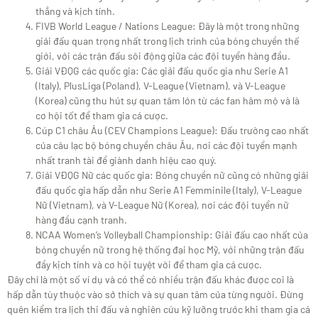
thẳng và kịch tính.
FIVB World League / Nations League: Đây là một trong những
giải đấu quan trọng nhất trong lịch trình của bóng chuyền thế
giới, với các trận đấu sôi động giữa các đội tuyển hàng đầu.
Giải VĐQG các quốc gia: Các giải đấu quốc gia như Serie A1
(Italy), PlusLiga (Poland), V-League (Vietnam), và V-League
(Korea) cũng thu hút sự quan tâm lớn từ các fan hâm mộ và là
cơ hội tốt để tham gia cá cược.
Cúp C1 châu Âu (CEV Champions League): Đấu trường cao nhất
của câu lạc bộ bóng chuyền châu Âu, nơi các đội tuyển mạnh
nhất tranh tài để giành danh hiệu cao quý.
Giải VĐQG Nữ các quốc gia: Bóng chuyền nữ cũng có những giải
đấu quốc gia hấp dẫn như Serie A1 Femminile (Italy), V-League
Nữ (Vietnam), và V-League Nữ (Korea), nơi các đội tuyển nữ
hàng đầu cạnh tranh.
NCAA Women’s Volleyball Championship: Giải đấu cao nhất của
bóng chuyền nữ trong hệ thống đại học Mỹ, với những trận đấu
đầy kịch tính và cơ hội tuyệt vời để tham gia cá cược.
Đây chỉ là một số ví dụ và có thể có nhiều trận đấu khác được coi là
hấp dẫn tùy thuộc vào sở thích và sự quan tâm của từng người. Đừng
quên kiểm tra lịch thi đấu và nghiên cứu kỹ lưỡng trước khi tham gia cá