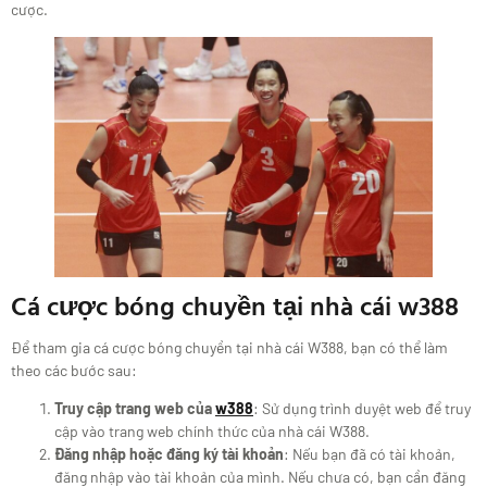
cược.
Cá cược bóng chuyền tại nhà cái w388
Để tham gia cá cược bóng chuyền tại nhà cái W388, bạn có thể làm
theo các bước sau:
Truy cập trang web của
w388
: Sử dụng trình duyệt web để truy
cập vào trang web chính thức của nhà cái W388.
Đăng nhập hoặc đăng ký tài khoản
: Nếu bạn đã có tài khoản,
đăng nhập vào tài khoản của mình. Nếu chưa có, bạn cần đăng