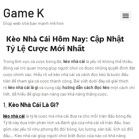
Game K
Giúp web site bạn mạnh mẽ hơn
Kèo Nhà Cái Hôm Nay: Cập Nhật
Tỷ Lệ Cược Mới Nhất
Trong lĩnh vực cá cược bóng đá,
kèo nhà cái
là yếu tố không thể thiếu,
đóng vai trò quan trọng giúp người chơi có được những quyết định đặt
cược chính xác. Hiểu rõ về kèo nhà cái và cách đọc kèo là bước đầu
tiên để tham gia cá cược thành công. Bài viết dưới đây sẽ giải thích
rõ
kèo nhà cái là gì
và cung cấp
hướng dẫn cách đọc kèo
một cách chi
tiết, dễ hiểu để giúp bạn nâng cao khả năng thắng cược.
1.
Kèo Nhà Cái Là Gì?
kèo nhà cái
là tỷ lệ cược mà nhà cái đưa ra cho mỗi trận đấu bóng đá.
Tỷ lệ này dựa trên phân tích và đánh giá của nhà cái về trận đấu, bao
gồm các yếu tố như phong độ đội bóng, lực lượng, sân bãi, lịch sử đối
đầu… Kèo nhà cái giúp người chơi biết được cửa nào có khả năng