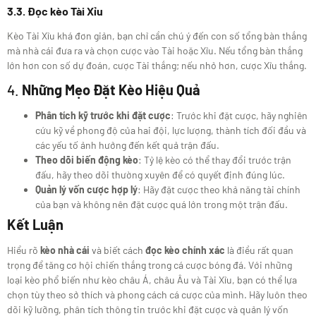
3.3. Đọc kèo Tài Xỉu
Kèo Tài Xỉu khá đơn giản, bạn chỉ cần chú ý đến con số tổng bàn thắng
mà nhà cái đưa ra và chọn cược vào Tài hoặc Xỉu. Nếu tổng bàn thắng
lớn hơn con số dự đoán, cược Tài thắng; nếu nhỏ hơn, cược Xỉu thắng.
4.
Những Mẹo Đặt Kèo Hiệu Quả
Phân tích kỹ trước khi đặt cược
: Trước khi đặt cược, hãy nghiên
cứu kỹ về phong độ của hai đội, lực lượng, thành tích đối đầu và
các yếu tố ảnh hưởng đến kết quả trận đấu.
Theo dõi biến động kèo
: Tỷ lệ kèo có thể thay đổi trước trận
đấu, hãy theo dõi thường xuyên để có quyết định đúng lúc.
Quản lý vốn cược hợp lý
: Hãy đặt cược theo khả năng tài chính
của bạn và không nên đặt cược quá lớn trong một trận đấu.
Kết Luận
Hiểu rõ
kèo nhà cái
và biết cách
đọc kèo chính xác
là điều rất quan
trọng để tăng cơ hội chiến thắng trong cá cược bóng đá. Với những
loại kèo phổ biến như kèo châu Á, châu Âu và Tài Xỉu, bạn có thể lựa
chọn tùy theo sở thích và phong cách cá cược của mình. Hãy luôn theo
dõi kỹ lưỡng, phân tích thông tin trước khi đặt cược và quản lý vốn