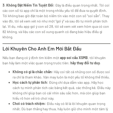
3. Không Đặt Niềm Tin Tuyệt Đối:
Đây là điều quan trọng nhất. Tôi coi
các con số từ app chỉ là một trong nhiều yếu tố để đưa ra quyết định.
Tôi không bao giờ đặt toàn bộ niềm tin vào một con số “soi sẵn”. Thay
vào đó, tôi sẽ xem xét nó như một “gợi ý” và sau đó tự mình phân tích
lại. Ví dụ, nếu app gợi ý con số 28, tôi sẽ xem xét xem hôm qua có con
82 không, và liệu các con số xung quanh có đang báo hiệu điều gì
không.
Lời Khuyên Cho Anh Em Mới Bắt Đầu
Nếu bạn đang có ý định tìm kiếm một
app soi cầu XSMB
, tôi khuyên
bạn hãy làm một việc quan trọng trước tiên:
hãy thay đổi tư duy.
Không có gì là chắc chắn:
Hãy coi tất cả những con số được soi
ra chỉ là tham khảo. Vận may luôn là một yếu tố không thể thiếu.
Học cách tự phân tích:
Đừng chỉ dựa dẫm vào app. Hãy học
cách tự mình phân tích các bảng kết quả, các thống kê. Điều này
không chỉ giúp bạn có cái nhìn sâu sắc hơn, mà còn giúp bạn
hiểu rõ hơn về trò chơi này.
Chơi có trách nhiệm:
Điều này có lẽ là lời khuyên quan trọng
nhất. Dù bạn thắng hay thua, hãy luôn giữ cho mình một tâm lý