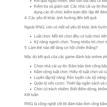
Kết quả ngẫu nhiên: Mỗi ván bài đều có kế
Kiểm tra và giám sát: Các nhà cái uy tín 
dụng các tổ chức kiểm toán độc lập để đá
4. Các yếu tố khác ảnh hưởng đến kết quả
Ngoài RNG, còn có một số yếu tố khác ảnh hưởn
Luật chơi: Mỗi trò chơi đều có luật chơi r
Kỹ năng người chơi: Trong nhiều trò chơi 
5. Làm thế nào để tăng cơ hội chiến thắng?
Mặc dù kết quả của các game đánh bài online ph
Chọn nhà cái uy tín: Đảm bảo tính công bằn
Nắm vững luật chơi: Hiểu rõ luật chơi và cá
Luyện tập kỹ năng: Rèn luyện các kỹ năng 
Quản lý vốn cược: Thiết lập ngân sách và 
Chơi có trách nhiệm: Biết điểm dừng, khôn
Kết luận
RNG là công nghệ cốt lõi đảm bảo tính công bằn