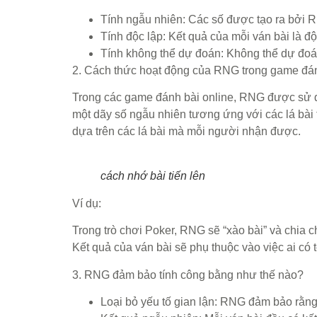
Tính ngẫu nhiên: Các số được tạo ra bởi R
Tính độc lập: Kết quả của mỗi ván bài là độ
Tính không thể dự đoán: Không thể dự đoán
2. Cách thức hoạt động của RNG trong game đán
Trong các game đánh bài online, RNG được sử dụn
một dãy số ngẫu nhiên tương ứng với các lá bài 
dựa trên các lá bài mà mỗi người nhận được.
cách nhớ bài tiến lên
Ví dụ:
Trong trò chơi Poker, RNG sẽ “xào bài” và chia cho
Kết quả của ván bài sẽ phụ thuộc vào việc ai có 
3. RNG đảm bảo tính công bằng như thế nào?
Loại bỏ yếu tố gian lận: RNG đảm bảo rằng