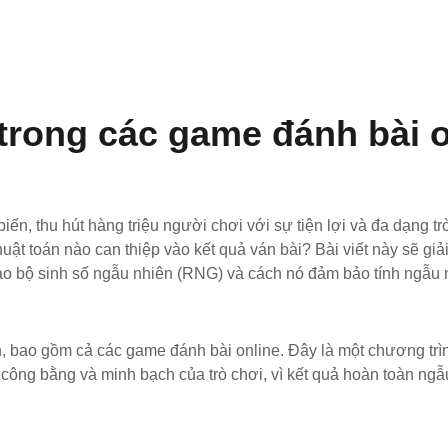
 trong các game đánh bài o
ến, thu hút hàng triệu người chơi với sự tiện lợi và đa dạng tr
huật toán nào can thiệp vào kết quả ván bài? Bài viết này sẽ giả
vào bộ sinh số ngẫu nhiên (RNG) và cách nó đảm bảo tính ngẫu 
ến, bao gồm cả các game đánh bài online. Đây là một chương trì
công bằng và minh bạch của trò chơi, vì kết quả hoàn toàn ngẫ