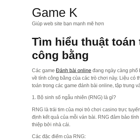
Game K
Giúp web site bạn mạnh mẽ hơn
Tìm hiểu thuật toán
công bằng
Các game
Đánh bài online
đang ngày càng phổ bi
về tính công bằng của các trò chơi này. Liệu có t
toán trong các game đánh bài online, tập trung 
1. Bộ sinh số ngẫu nhiên (RNG) là gì?
RNG là trái tim của mọi trò chơi casino trực tuy
định kết quả của mỗi ván bài. RNG đảm bảo tính 
thiệp bởi nhà cái.
Các đặc điểm của RNG: