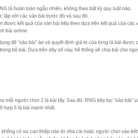
NG là hoàn toàn ngẫu nhiên, không theo bất kỳ quy luật nào.
c lập với các ván bài trước đó và sau đó.
 được kết quả của ván bài tiếp theo dựa trên kết quả của các v
h bài online
g để “xào bài” ảo và quyết định giá trị của từng lá bài được c
trong bộ bài. Dựa trên dãy số này, hệ thống sẽ chia bài cho ng
 mỗi người chơi 2 lá bài tẩy. Sau đó, RNG tiếp tục “xào bài” và lậ
tổ hợp 5 lá bài mạnh nhất.
 không có sự can thiệp nào từ nhà cái hoặc người chơi vào kết 