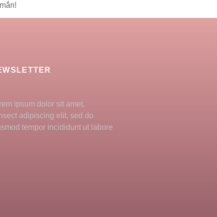
 mắn!
EWSLETTER
rem ipsum dolor sit amet,
nsect adipiscing elit, sed do
usmod tempor incididunt ut labore