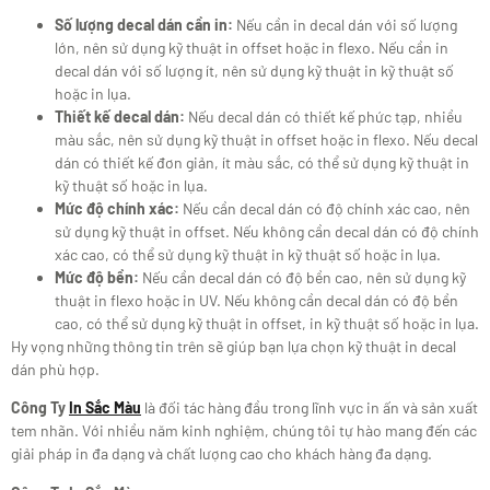
Số lượng decal dán cần in:
Nếu cần in decal dán với số lượng
lớn, nên sử dụng kỹ thuật in offset hoặc in flexo. Nếu cần in
decal dán với số lượng ít, nên sử dụng kỹ thuật in kỹ thuật số
hoặc in lụa.
Thiết kế decal dán:
Nếu decal dán có thiết kế phức tạp, nhiều
màu sắc, nên sử dụng kỹ thuật in offset hoặc in flexo. Nếu decal
dán có thiết kế đơn giản, ít màu sắc, có thể sử dụng kỹ thuật in
kỹ thuật số hoặc in lụa.
Mức độ chính xác:
Nếu cần decal dán có độ chính xác cao, nên
sử dụng kỹ thuật in offset. Nếu không cần decal dán có độ chính
xác cao, có thể sử dụng kỹ thuật in kỹ thuật số hoặc in lụa.
Mức độ bền:
Nếu cần decal dán có độ bền cao, nên sử dụng kỹ
thuật in flexo hoặc in UV. Nếu không cần decal dán có độ bền
cao, có thể sử dụng kỹ thuật in offset, in kỹ thuật số hoặc in lụa.
Hy vọng những thông tin trên sẽ giúp bạn lựa chọn kỹ thuật in decal
dán phù hợp.
Công Ty
In Sắc Màu
là đối tác hàng đầu trong lĩnh vực in ấn và sản xuất
tem nhãn. Với nhiều năm kinh nghiệm, chúng tôi tự hào mang đến các
giải pháp in đa dạng và chất lượng cao cho khách hàng đa dạng.