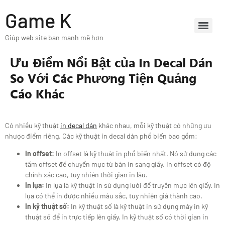
Game K
Giúp web site bạn mạnh mẽ hơn
Ưu Điểm Nổi Bật của In Decal Dán
So Với Các Phương Tiện Quảng
Cáo Khác
Có nhiều kỹ thuật
in decal dán
khác nhau, mỗi kỹ thuật có những ưu
nhược điểm riêng. Các kỹ thuật in decal dán phổ biến bao gồm:
In offset:
In offset là kỹ thuật in phổ biến nhất. Nó sử dụng các
tấm offset để chuyển mực từ bản in sang giấy. In offset có độ
chính xác cao, tuy nhiên thời gian in lâu.
In lụa:
In lụa là kỹ thuật in sử dụng lưới để truyền mực lên giấy. In
lụa có thể in được nhiều màu sắc, tuy nhiên giá thành cao.
In kỹ thuật số:
In kỹ thuật số là kỹ thuật in sử dụng máy in kỹ
thuật số để in trực tiếp lên giấy. In kỹ thuật số có thời gian in