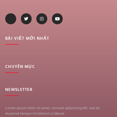
BÀI VIẾT MỚI NHẤT
CHUYÊN MỤC
NEWSLETTER
Lorem ipsum dolor sit amet, consect adipiscing elit, sed do
eiusmod tempor incididunt ut labore