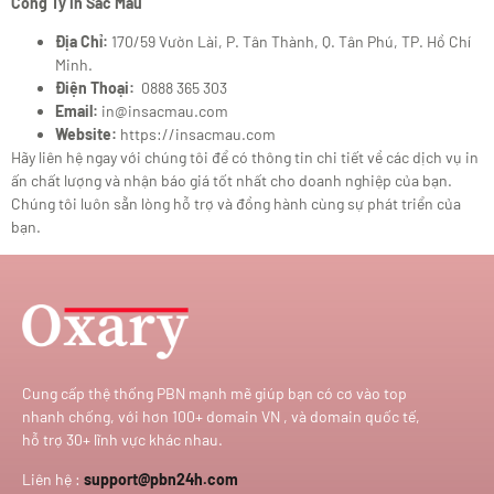
Công Ty In Sắc Màu
Địa Chỉ:
170/59 Vườn Lài, P. Tân Thành, Q. Tân Phú, TP. Hồ Chí
Minh.
Điện Thoại:
0888 365 303
Email:
in@insacmau.com
Website:
https://insacmau.com
Hãy liên hệ ngay với chúng tôi để có thông tin chi tiết về các dịch vụ in
ấn chất lượng và nhận báo giá tốt nhất cho doanh nghiệp của bạn.
Chúng tôi luôn sẵn lòng hỗ trợ và đồng hành cùng sự phát triển của
bạn.
Cung cấp thệ thống PBN mạnh mẽ giúp bạn có cơ vào top
nhanh chống, với hơn 100+ domain VN , và domain quốc tế,
hỗ trợ 30+ lĩnh vực khác nhau.
Liên hệ :
support@pbn24h.com