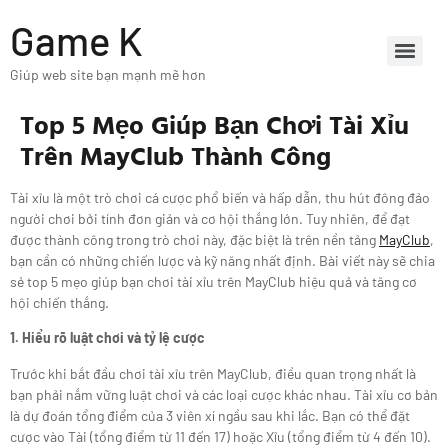
Game K
Giúp web site bạn mạnh mẽ hơn
Top 5 Mẹo Giúp Bạn Chơi Tài Xỉu
Trên MayClub Thành Công
Tài xỉu là một trò chơi cá cược phổ biến và hấp dẫn, thu hút đông đảo
người chơi bởi tính đơn giản và cơ hội thắng lớn. Tuy nhiên, để đạt
được thành công trong trò chơi này, đặc biệt là trên nền tảng
MayClub
,
bạn cần có những chiến lược và kỹ năng nhất định. Bài viết này sẽ chia
sẻ top 5 mẹo giúp bạn chơi tài xỉu trên MayClub hiệu quả và tăng cơ
hội chiến thắng.
1. Hiểu rõ luật chơi và tỷ lệ cược
Trước khi bắt đầu chơi tài xỉu trên MayClub, điều quan trọng nhất là
bạn phải nắm vững luật chơi và các loại cược khác nhau. Tài xỉu cơ bản
là dự đoán tổng điểm của 3 viên xí ngầu sau khi lắc. Bạn có thể đặt
cược vào Tài (tổng điểm từ 11 đến 17) hoặc Xỉu (tổng điểm từ 4 đến 10).