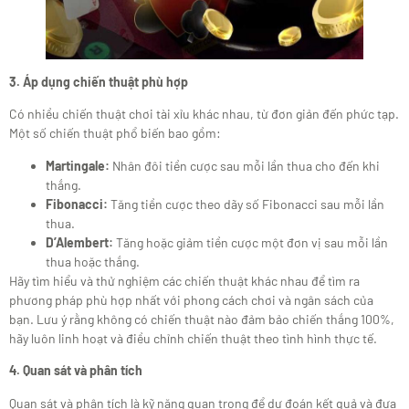
3. Áp dụng chiến thuật phù hợp
Có nhiều chiến thuật chơi tài xỉu khác nhau, từ đơn giản đến phức tạp.
Một số chiến thuật phổ biến bao gồm:
Martingale:
Nhân đôi tiền cược sau mỗi lần thua cho đến khi
thắng.
Fibonacci:
Tăng tiền cược theo dãy số Fibonacci sau mỗi lần
thua.
D’Alembert:
Tăng hoặc giảm tiền cược một đơn vị sau mỗi lần
thua hoặc thắng.
Hãy tìm hiểu và thử nghiệm các chiến thuật khác nhau để tìm ra
phương pháp phù hợp nhất với phong cách chơi và ngân sách của
bạn. Lưu ý rằng không có chiến thuật nào đảm bảo chiến thắng 100%,
hãy luôn linh hoạt và điều chỉnh chiến thuật theo tình hình thực tế.
4. Quan sát và phân tích
Quan sát và phân tích là kỹ năng quan trọng để dự đoán kết quả và đưa