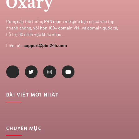
Cung cấp thệ thống PBN mạnh mẽ giúp bạn có cơ vào top
nhanh chống, với hơn 100+ domain VN , và domain quốc tế,
hỗ trợ 30+ lĩnh vực khác nhau.
Liên hệ :
support@pbn24h.com
BÀI VIẾT MỚI NHẤT
CHUYÊN MỤC