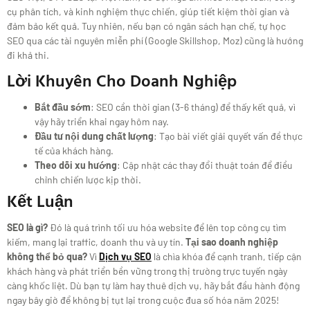
cụ phân tích, và kinh nghiệm thực chiến, giúp tiết kiệm thời gian và
đảm bảo kết quả. Tuy nhiên, nếu bạn có ngân sách hạn chế, tự học
SEO qua các tài nguyên miễn phí (Google Skillshop, Moz) cũng là hướng
đi khả thi.
Lời Khuyên Cho Doanh Nghiệp
Bắt đầu sớm
: SEO cần thời gian (3-6 tháng) để thấy kết quả, vì
vậy hãy triển khai ngay hôm nay.
Đầu tư nội dung chất lượng
: Tạo bài viết giải quyết vấn đề thực
tế của khách hàng.
Theo dõi xu hướng
: Cập nhật các thay đổi thuật toán để điều
chỉnh chiến lược kịp thời.
Kết Luận
SEO là gì?
Đó là quá trình tối ưu hóa website để lên top công cụ tìm
kiếm, mang lại traffic, doanh thu và uy tín.
Tại sao doanh nghiệp
không thể bỏ qua?
Vì
Dịch vụ SEO
là chìa khóa để cạnh tranh, tiếp cận
khách hàng và phát triển bền vững trong thị trường trực tuyến ngày
càng khốc liệt. Dù bạn tự làm hay thuê dịch vụ, hãy bắt đầu hành động
ngay bây giờ để không bị tụt lại trong cuộc đua số hóa năm 2025!