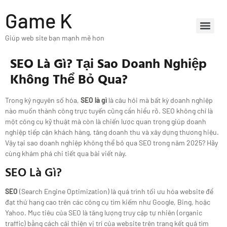
Game K
Giúp web site bạn mạnh mẽ hơn
SEO Là Gì? Tại Sao Doanh Nghiệp
Không Thể Bỏ Qua?
Trong kỷ nguyên số hóa,
SEO là gì
là câu hỏi mà bất kỳ doanh nghiệp
nào muốn thành công trực tuyến cũng cần hiểu rõ. SEO không chỉ là
một công cụ kỹ thuật mà còn là chiến lược quan trọng giúp doanh
nghiệp tiếp cận khách hàng, tăng doanh thu và xây dựng thương hiệu.
Vậy tại sao doanh nghiệp không thể bỏ qua SEO trong năm 2025? Hãy
cùng khám phá chi tiết qua bài viết này.
SEO Là Gì?
SEO
(Search Engine Optimization) là quá trình tối ưu hóa website để
đạt thứ hạng cao trên các công cụ tìm kiếm như Google, Bing, hoặc
Yahoo. Mục tiêu của SEO là tăng lượng truy cập tự nhiên (organic
traffic) bằng cách cải thiện vị trí của website trên trang kết quả tìm