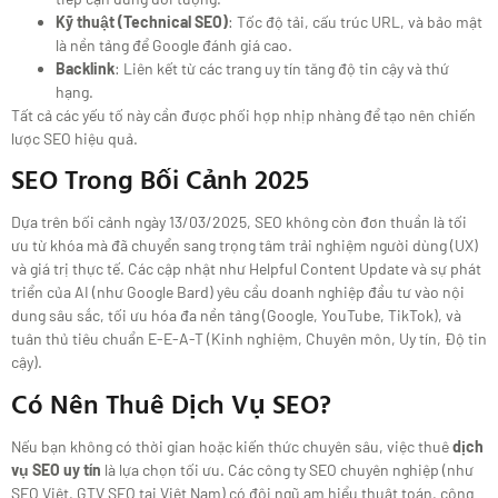
Kỹ thuật (Technical SEO)
: Tốc độ tải, cấu trúc URL, và bảo mật
là nền tảng để Google đánh giá cao.
Backlink
: Liên kết từ các trang uy tín tăng độ tin cậy và thứ
hạng.
Tất cả các yếu tố này cần được phối hợp nhịp nhàng để tạo nên chiến
lược SEO hiệu quả.
SEO Trong Bối Cảnh 2025
Dựa trên bối cảnh ngày 13/03/2025, SEO không còn đơn thuần là tối
ưu từ khóa mà đã chuyển sang trọng tâm trải nghiệm người dùng (UX)
và giá trị thực tế. Các cập nhật như Helpful Content Update và sự phát
triển của AI (như Google Bard) yêu cầu doanh nghiệp đầu tư vào nội
dung sâu sắc, tối ưu hóa đa nền tảng (Google, YouTube, TikTok), và
tuân thủ tiêu chuẩn E-E-A-T (Kinh nghiệm, Chuyên môn, Uy tín, Độ tin
cậy).
Có Nên Thuê Dịch Vụ SEO?
Nếu bạn không có thời gian hoặc kiến thức chuyên sâu, việc thuê
dịch
vụ SEO uy tín
là lựa chọn tối ưu. Các công ty SEO chuyên nghiệp (như
SEO Việt, GTV SEO tại Việt Nam) có đội ngũ am hiểu thuật toán, công