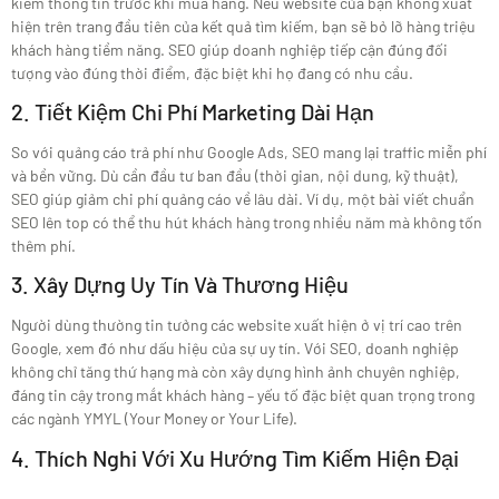
kiếm thông tin trước khi mua hàng. Nếu website của bạn không xuất
hiện trên trang đầu tiên của kết quả tìm kiếm, bạn sẽ bỏ lỡ hàng triệu
khách hàng tiềm năng. SEO giúp doanh nghiệp tiếp cận đúng đối
tượng vào đúng thời điểm, đặc biệt khi họ đang có nhu cầu.
2. Tiết Kiệm Chi Phí Marketing Dài Hạn
So với quảng cáo trả phí như Google Ads, SEO mang lại traffic miễn phí
và bền vững. Dù cần đầu tư ban đầu (thời gian, nội dung, kỹ thuật),
SEO giúp giảm chi phí quảng cáo về lâu dài. Ví dụ, một bài viết chuẩn
SEO lên top có thể thu hút khách hàng trong nhiều năm mà không tốn
thêm phí.
3. Xây Dựng Uy Tín Và Thương Hiệu
Người dùng thường tin tưởng các website xuất hiện ở vị trí cao trên
Google, xem đó như dấu hiệu của sự uy tín. Với SEO, doanh nghiệp
không chỉ tăng thứ hạng mà còn xây dựng hình ảnh chuyên nghiệp,
đáng tin cậy trong mắt khách hàng – yếu tố đặc biệt quan trọng trong
các ngành YMYL (Your Money or Your Life).
4. Thích Nghi Với Xu Hướng Tìm Kiếm Hiện Đại