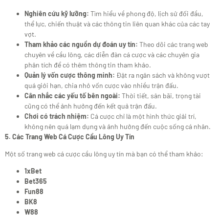
Nghiên cứu kỹ lưỡng:
Tìm hiểu về phong độ, lịch sử đối đầu,
thể lực, chiến thuật và các thông tin liên quan khác của các tay
vợt.
Tham khảo các nguồn dự đoán uy tín:
Theo dõi các trang web
chuyên về cầu lông, các diễn đàn cá cược và các chuyên gia
phân tích để có thêm thông tin tham khảo.
Quản lý vốn cược thông minh:
Đặt ra ngân sách và không vượt
quá giới hạn, chia nhỏ vốn cược vào nhiều trận đấu.
Cân nhắc các yếu tố bên ngoài:
Thời tiết, sân bãi, trọng tài
cũng có thể ảnh hưởng đến kết quả trận đấu.
Chơi có trách nhiệm:
Cá cược chỉ là một hình thức giải trí,
không nên quá lạm dụng và ảnh hưởng đến cuộc sống cá nhân.
5. Các Trang Web Cá Cược Cầu Lông Uy Tín
Một số trang web cá cược cầu lông uy tín mà bạn có thể tham khảo:
1xBet
Bet365
Fun88
BK8
W88