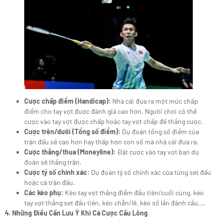
Cược chấp điểm (Handicap):
Nhà cái đưa ra một mức chấp
điểm cho tay vợt được đánh giá cao hơn. Người chơi có thể
cược vào tay vợt được chấp hoặc tay vợt chấp để thắng cược.
Cược trên/dưới (Tổng số điểm):
Dự đoán tổng số điểm của
trận đấu sẽ cao hơn hay thấp hơn con số mà nhà cái đưa ra.
Cược thắng/thua (Moneyline):
Đặt cược vào tay vợt bạn dự
đoán sẽ thắng trận.
Cược tỷ số chính xác:
Dự đoán tỷ số chính xác của từng set đấu
hoặc cả trận đấu.
Các kèo phụ:
Kèo tay vợt thắng điểm đầu tiên/cuối cùng, kèo
tay vợt thắng set đầu tiên, kèo chẵn/lẻ, kèo số lần đánh cầu,…
4. Những Điều Cần Lưu Ý Khi Cá Cược Cầu Lông