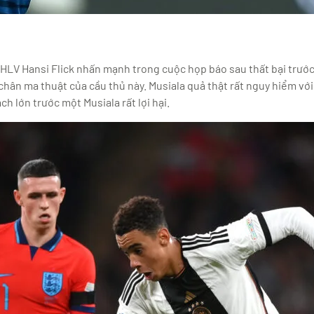
HLV Hansi Flick nhấn mạnh trong cuộc họp báo sau thất bại trước 
chân ma thuật của cầu thủ này. Musiala quả thật rất nguy hiểm vớ
h lớn trước một Musiala rất lợi hại.