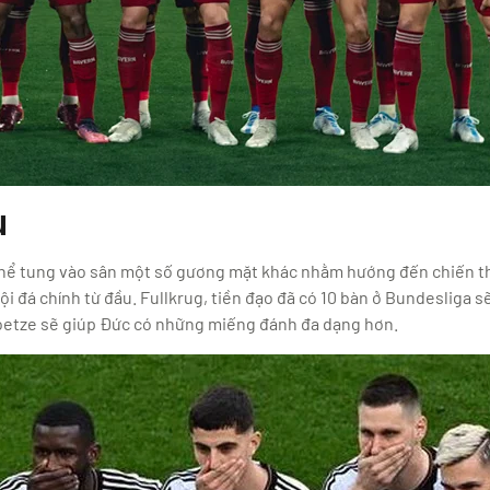
u
thể tung vào sân một số gương mặt khác nhằm hướng đến chiến t
 đá chính từ đầu. Fullkrug, tiền đạo đã có 10 bàn ở Bundesliga sẽ
oetze sẽ giúp Đức có những miếng đánh đa dạng hơn.