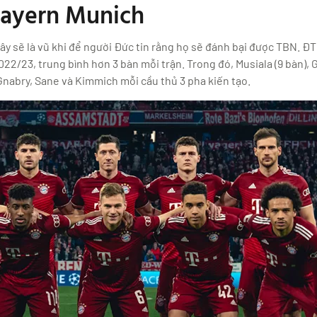
Bayern Munich
 sẽ là vũ khi để người Đức tin rằng họ sẽ đánh bại được TBN. ĐT 
22/23, trung bình hơn 3 bàn mỗi trận. Trong đó, Musiala (9 bàn), 
 Gnabry, Sane và Kimmich mỗi cầu thủ 3 pha kiến tạo.