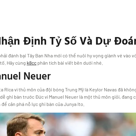
Nhận Định Tỷ Số Và Dự Đoá
hải đánh bại Tây Ban Nha mới có thể nuôi hy vọng giành vé vào vòn
 tố. Hãy cùng
k8cc
phân tích bài viết bên dưới nhé.
nuel Neuer
ta Rica vì thủ môn của đội bóng Trung Mỹ là Keylor Navas đã khôn
ễ ghi bàn trước Đức vì Manuel Neuer là một thủ môn giỏi, đang c
để cản phá nỗ lực ghi bàn của Junya Ito.