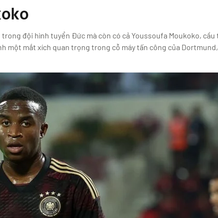
koko
ất trong đội hình tuyển Đức mà còn có cả Youssoufa Moukoko, cầu t
nh một mắt xích quan trọng trong cỗ máy tấn công của Dortmund, 