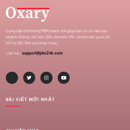
Cung cấp thệ thống PBN mạnh mẽ giúp bạn có cơ vào top
nhanh chống, với hơn 100+ domain VN , và domain quốc tế,
hỗ trợ 30+ lĩnh vực khác nhau.
Liên hệ :
support@pbn24h.com
BÀI VIẾT MỚI NHẤT