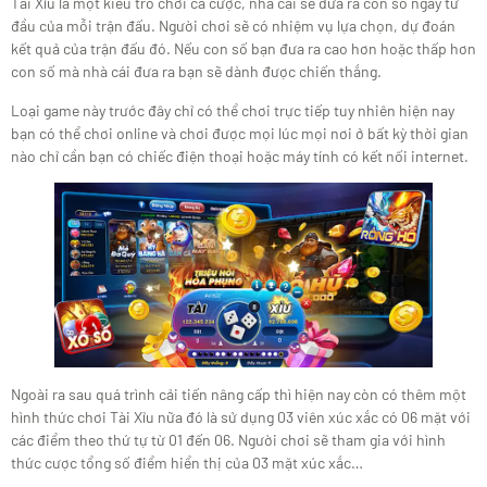
Tài Xỉu là một kiểu trò chơi cá cược, nhà cái sẽ đưa ra con số ngay từ
đầu của mỗi trận đấu. Người chơi sẽ có nhiệm vụ lựa chọn, dự đoán
kết quả của trận đấu đó. Nếu con số bạn đưa ra cao hơn hoặc thấp hơn
con số mà nhà cái đưa ra bạn sẽ dành được chiến thắng.
Loại game này trước đây chỉ có thể chơi trực tiếp tuy nhiên hiện nay
bạn có thể chơi online và chơi được mọi lúc mọi nơi ở bất kỳ thời gian
nào chỉ cần bạn có chiếc điện thoại hoặc máy tính có kết nối internet.
Ngoài ra sau quá trình cải tiến nâng cấp thì hiện nay còn có thêm một
hình thức chơi Tài Xỉu nữa đó là sử dụng 03 viên xúc xắc có 06 mặt với
các điểm theo thứ tự từ 01 đến 06. Người chơi sẽ tham gia với hình
thức cược tổng số điểm hiển thị của 03 mặt xúc xắc…