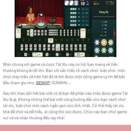
Nhìn chung với game cá cược Tài Xỉu này cơ hội bạn mang về tiền
thưởng khủng là rất lớn. Bạn chỉ cần hiểu rõ cách chơi, luật chơi, một
chút may mắn và trên hết đó là tìm được một cổng game uy tín để bắt
đầu tham gia như:
BENVIP
; SUNWIN;…
Sau khi theo dõi hết bài viết có lẽ bạn đã phần nào hiểu được game Tài
Xỉu là gì. Không những thế bài viết cũng hướng dẫn cho bạn cách chơi
tài xỉu, luật chơi một cách ngắn gọn xúc tích nhất. Có thể thấy tài xỉu
khá dễ chơi và dễ hiểu, ai cũng thử sức được. Chúc các bạn chơi game
vui vẻ và nhận thưởng đều tay nhé!