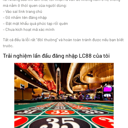
mà nằm ở thói quen của người dùng:
– Vào sai link trang chủ
– Gõ nhầm tên đăng nhập
– Đặt mật khẩu quá phức tạp rồi quên
– Chưa kích hoạt mã xác minh
Tất cả đều là lỗi rất “đời thường” và hoàn toàn tránh được nếu bạn biết
trước.
Trải nghiệm lần đầu đăng nhập LC88 của tôi