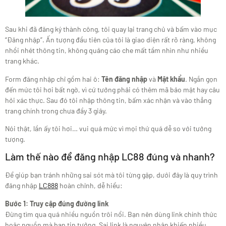
Sau khi đã đăng ký thành công, tôi quay lại trang chủ và bấm vào mục
“Đăng nhập”. Ấn tượng đầu tiên của tôi là giao diện rất rõ ràng, không
nhồi nhét thông tin, không quảng cáo che mất tầm nhìn như nhiều
trang khác.
Form đăng nhập chỉ gồm hai ô:
Tên đăng nhập
và
Mật khẩu
. Ngắn gọn
đến mức tôi hơi bất ngờ, vì cứ tưởng phải có thêm mã bảo mật hay câu
hỏi xác thực. Sau đó tôi nhập thông tin, bấm xác nhận và vào thẳng
trang chính trong chưa đầy 3 giây.
Nói thật, lần ấy tôi hơi… vui quá mức vì mọi thứ quá dễ so với tưởng
tượng.
Làm thế nào để đăng nhập LC88 đúng và nhanh?
Để giúp bạn tránh những sai sót mà tôi từng gặp, dưới đây là quy trình
đăng nhập
LC888
hoàn chỉnh, dễ hiểu:
Bước 1: Truy cập đúng đường link
Đừng tìm qua quá nhiều nguồn trôi nổi. Bạn nên dùng link chính thức
hoặc nguồn mà bạn tin tưởng. Sai link là nguyên nhân khiến nhiều