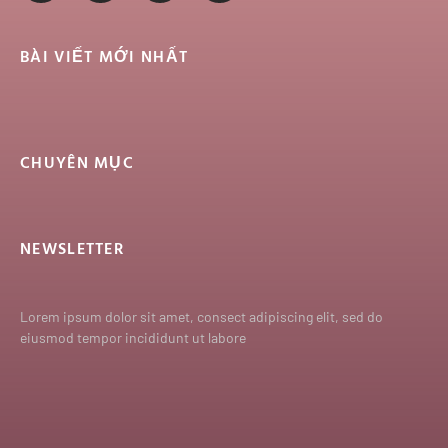
BÀI VIẾT MỚI NHẤT
CHUYÊN MỤC
NEWSLETTER
Lorem ipsum dolor sit amet, consect adipiscing elit, sed do
eiusmod tempor incididunt ut labore