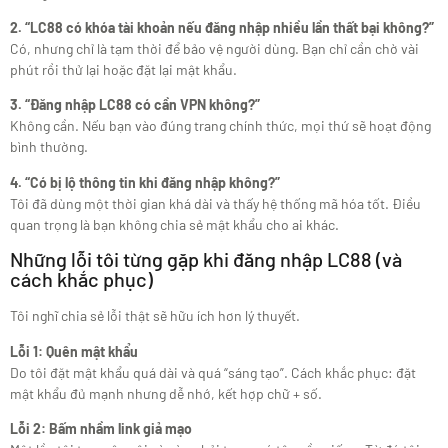
2. “LC88 có khóa tài khoản nếu đăng nhập nhiều lần thất bại không?”
Có, nhưng chỉ là tạm thời để bảo vệ người dùng. Bạn chỉ cần chờ vài
phút rồi thử lại hoặc đặt lại mật khẩu.
3. “Đăng nhập LC88 có cần VPN không?”
Không cần. Nếu bạn vào đúng trang chính thức, mọi thứ sẽ hoạt động
bình thường.
4. “Có bị lộ thông tin khi đăng nhập không?”
Tôi đã dùng một thời gian khá dài và thấy hệ thống mã hóa tốt. Điều
quan trọng là bạn không chia sẻ mật khẩu cho ai khác.
Những lỗi tôi từng gặp khi đăng nhập LC88 (và
cách khắc phục)
Tôi nghĩ chia sẻ lỗi thật sẽ hữu ích hơn lý thuyết.
Lỗi 1: Quên mật khẩu
Do tôi đặt mật khẩu quá dài và quá “sáng tạo”. Cách khắc phục: đặt
mật khẩu đủ mạnh nhưng dễ nhớ, kết hợp chữ + số.
Lỗi 2: Bấm nhầm link giả mạo