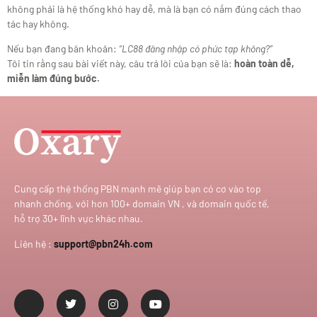
không phải là hệ thống khó hay dễ, mà là bạn có nắm đúng cách thao
tác hay không.
Nếu bạn đang băn khoăn:
“LC88 đăng nhập có phức tạp không?”
Tôi tin rằng sau bài viết này, câu trả lời của bạn sẽ là:
hoàn toàn dễ,
miễn làm đúng bước.
Cung cấp thệ thống PBN mạnh mẽ giúp bạn có cơ vào top
nhanh chống, với hơn 100+ domain VN , và domain quốc tế,
hỗ trợ 30+ lĩnh vực khác nhau.
Liên hệ :
support@pbn24h.com