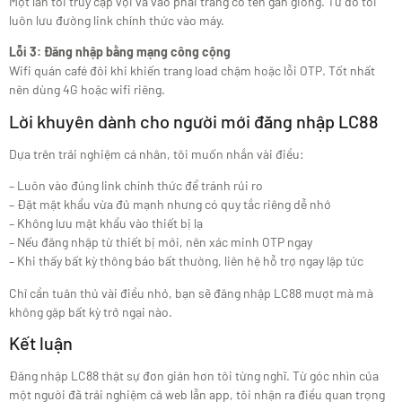
Một lần tôi truy cập vội và vào phải trang có tên gần giống. Từ đó tôi
luôn lưu đường link chính thức vào máy.
Lỗi 3: Đăng nhập bằng mạng công cộng
Wifi quán café đôi khi khiến trang load chậm hoặc lỗi OTP. Tốt nhất
nên dùng 4G hoặc wifi riêng.
Lời khuyên dành cho người mới đăng nhập LC88
Dựa trên trải nghiệm cá nhân, tôi muốn nhắn vài điều:
– Luôn vào đúng link chính thức để tránh rủi ro
– Đặt mật khẩu vừa đủ mạnh nhưng có quy tắc riêng dễ nhớ
– Không lưu mật khẩu vào thiết bị lạ
– Nếu đăng nhập từ thiết bị mới, nên xác minh OTP ngay
– Khi thấy bất kỳ thông báo bất thường, liên hệ hỗ trợ ngay lập tức
Chỉ cần tuân thủ vài điều nhỏ, bạn sẽ đăng nhập LC88 mượt mà mà
không gặp bất kỳ trở ngại nào.
Kết luận
Đăng nhập LC88 thật sự đơn giản hơn tôi từng nghĩ. Từ góc nhìn của
một người đã trải nghiệm cả web lẫn app, tôi nhận ra điều quan trọng