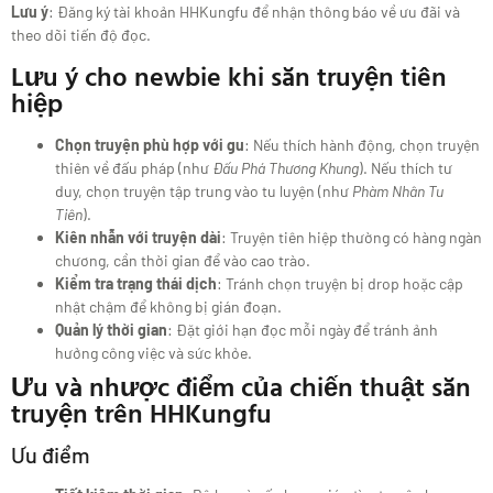
Lưu ý
: Đăng ký tài khoản HHKungfu để nhận thông báo về ưu đãi và
theo dõi tiến độ đọc.
Lưu ý cho newbie khi săn truyện tiên
hiệp
Chọn truyện phù hợp với gu
: Nếu thích hành động, chọn truyện
thiên về đấu pháp (như
Đấu Phá Thương Khung
). Nếu thích tư
duy, chọn truyện tập trung vào tu luyện (như
Phàm Nhân Tu
Tiên
).
Kiên nhẫn với truyện dài
: Truyện tiên hiệp thường có hàng ngàn
chương, cần thời gian để vào cao trào.
Kiểm tra trạng thái dịch
: Tránh chọn truyện bị drop hoặc cập
nhật chậm để không bị gián đoạn.
Quản lý thời gian
: Đặt giới hạn đọc mỗi ngày để tránh ảnh
hưởng công việc và sức khỏe.
Ưu và nhược điểm của chiến thuật săn
truyện trên HHKungfu
Ưu điểm