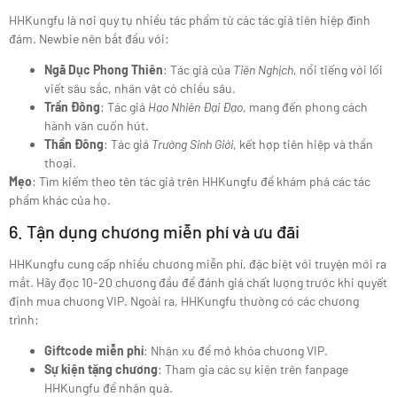
HHKungfu là nơi quy tụ nhiều tác phẩm từ các tác giả tiên hiệp đình
đám. Newbie nên bắt đầu với:
Ngã Dục Phong Thiên
: Tác giả của
Tiên Nghịch
, nổi tiếng với lối
viết sâu sắc, nhân vật có chiều sâu.
Trần Đông
: Tác giả
Hạo Nhiên Đại Đạo
, mang đến phong cách
hành văn cuốn hút.
Thần Đông
: Tác giả
Trường Sinh Giới
, kết hợp tiên hiệp và thần
thoại.
Mẹo
: Tìm kiếm theo tên tác giả trên HHKungfu để khám phá các tác
phẩm khác của họ.
6. Tận dụng chương miễn phí và ưu đãi
HHKungfu cung cấp nhiều chương miễn phí, đặc biệt với truyện mới ra
mắt. Hãy đọc 10-20 chương đầu để đánh giá chất lượng trước khi quyết
định mua chương VIP. Ngoài ra, HHKungfu thường có các chương
trình:
Giftcode miễn phí
: Nhận xu để mở khóa chương VIP.
Sự kiện tặng chương
: Tham gia các sự kiện trên fanpage
HHKungfu để nhận quà.