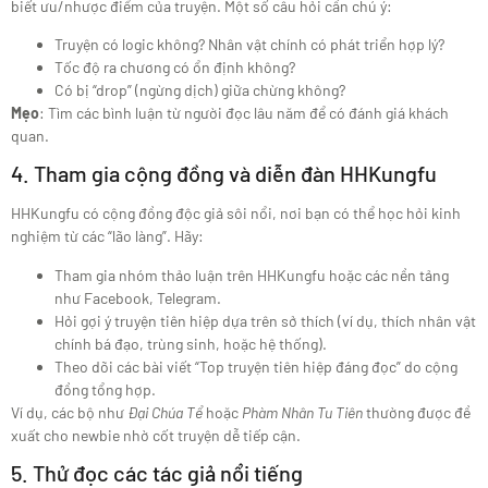
biết ưu/nhược điểm của truyện. Một số câu hỏi cần chú ý:
Truyện có logic không? Nhân vật chính có phát triển hợp lý?
Tốc độ ra chương có ổn định không?
Có bị “drop” (ngừng dịch) giữa chừng không?
Mẹo
: Tìm các bình luận từ người đọc lâu năm để có đánh giá khách
quan.
4. Tham gia cộng đồng và diễn đàn HHKungfu
HHKungfu có cộng đồng độc giả sôi nổi, nơi bạn có thể học hỏi kinh
nghiệm từ các “lão làng”. Hãy:
Tham gia nhóm thảo luận trên HHKungfu hoặc các nền tảng
như Facebook, Telegram.
Hỏi gợi ý truyện tiên hiệp dựa trên sở thích (ví dụ, thích nhân vật
chính bá đạo, trùng sinh, hoặc hệ thống).
Theo dõi các bài viết “Top truyện tiên hiệp đáng đọc” do cộng
đồng tổng hợp.
Ví dụ, các bộ như
Đại Chúa Tể
hoặc
Phàm Nhân Tu Tiên
thường được đề
xuất cho newbie nhờ cốt truyện dễ tiếp cận.
5. Thử đọc các tác giả nổi tiếng