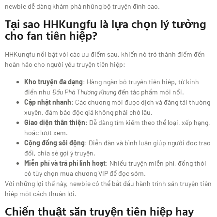
newbie dễ dàng khám phá những bộ truyện đỉnh cao.
Tại sao HHKungfu là lựa chọn lý tưởng
cho fan tiên hiệp?
HHKungfu nổi bật với các ưu điểm sau, khiến nó trở thành điểm đến
hoàn hảo cho người yêu truyện tiên hiệp:
Kho truyện đa dạng
: Hàng ngàn bộ truyện tiên hiệp, từ kinh
điển như
Đấu Phá Thương Khung
đến tác phẩm mới nổi.
Cập nhật nhanh
: Các chương mới được dịch và đăng tải thường
xuyên, đảm bảo độc giả không phải chờ lâu.
Giao diện thân thiện
: Dễ dàng tìm kiếm theo thể loại, xếp hạng,
hoặc lượt xem.
Cộng đồng sôi động
: Diễn đàn và bình luận giúp người đọc trao
đổi, chia sẻ gợi ý truyện.
Miễn phí và trả phí linh hoạt
: Nhiều truyện miễn phí, đồng thời
có tùy chọn mua chương VIP để đọc sớm.
Với những lợi thế này, newbie có thể bắt đầu hành trình săn truyện tiên
hiệp một cách thuận lợi.
Chiến thuật săn truyện tiên hiệp hay