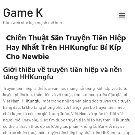
Game K
Giúp web site bạn mạnh mẽ hơn
Chiến Thuật Săn Truyện Tiên Hiệp
Hay Nhất Trên HHKungfu: Bí Kíp
Cho Newbie
Giới thiệu về truyện tiên hiệp và nền
tảng HHKungfu
Truyện tiên hiệp là thể loại văn học mạng nổi tiếng, kết hợp yếu tố tu
luyện, phiêu lưu, thần tiên và võ thuật, thu hút hàng triệu độc giả tại
Việt Nam.
HHKungfu
, một trong những nền tảng đọc truyện trực tuyến
hàng đầu, là kho tàng phong phú với hàng ngàn bộ truyện tiên hiệp
chất lượng từ các tác giả Trung Quốc, Việt Nam và quốc tế. Đối với
người mới (newbie), việc tìm được truyện tiên hiệp hay trên HHKungfu
có thể là thách thức do số lượng tác phẩm khổng lồ. Bài viết này sẽ
chia sẻ chiến thuật săn truyện tiên hiệp hay nhất trên HHKungfu, giúp