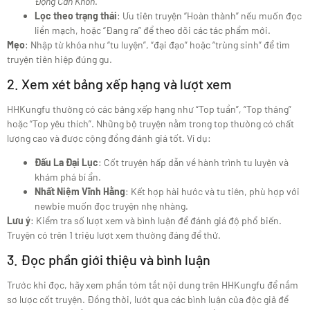
Động Càn Khôn
.
Lọc theo trạng thái
: Ưu tiên truyện “Hoàn thành” nếu muốn đọc
liền mạch, hoặc “Đang ra” để theo dõi các tác phẩm mới.
Mẹo
: Nhập từ khóa như “tu luyện”, “đại đạo” hoặc “trùng sinh” để tìm
truyện tiên hiệp đúng gu.
2. Xem xét bảng xếp hạng và lượt xem
HHKungfu thường có các bảng xếp hạng như “Top tuần”, “Top tháng”
hoặc “Top yêu thích”. Những bộ truyện nằm trong top thường có chất
lượng cao và được cộng đồng đánh giá tốt. Ví dụ:
Đấu La Đại Lục
: Cốt truyện hấp dẫn về hành trình tu luyện và
khám phá bí ẩn.
Nhất Niệm Vĩnh Hằng
: Kết hợp hài hước và tu tiên, phù hợp với
newbie muốn đọc truyện nhẹ nhàng.
Lưu ý
: Kiểm tra số lượt xem và bình luận để đánh giá độ phổ biến.
Truyện có trên 1 triệu lượt xem thường đáng để thử.
3. Đọc phần giới thiệu và bình luận
Trước khi đọc, hãy xem phần tóm tắt nội dung trên HHKungfu để nắm
sơ lược cốt truyện. Đồng thời, lướt qua các bình luận của độc giả để