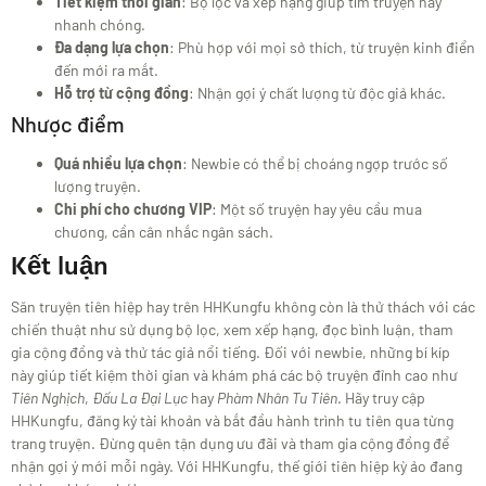
Tiết kiệm thời gian
: Bộ lọc và xếp hạng giúp tìm truyện hay
nhanh chóng.
Đa dạng lựa chọn
: Phù hợp với mọi sở thích, từ truyện kinh điển
đến mới ra mắt.
Hỗ trợ từ cộng đồng
: Nhận gợi ý chất lượng từ độc giả khác.
Nhược điểm
Quá nhiều lựa chọn
: Newbie có thể bị choáng ngợp trước số
lượng truyện.
Chi phí cho chương VIP
: Một số truyện hay yêu cầu mua
chương, cần cân nhắc ngân sách.
Kết luận
Săn truyện tiên hiệp hay trên HHKungfu không còn là thử thách với các
chiến thuật như sử dụng bộ lọc, xem xếp hạng, đọc bình luận, tham
gia cộng đồng và thử tác giả nổi tiếng. Đối với newbie, những bí kíp
này giúp tiết kiệm thời gian và khám phá các bộ truyện đỉnh cao như
Tiên Nghịch
,
Đấu La Đại Lục
hay
Phàm Nhân Tu Tiên
. Hãy truy cập
HHKungfu, đăng ký tài khoản và bắt đầu hành trình tu tiên qua từng
trang truyện. Đừng quên tận dụng ưu đãi và tham gia cộng đồng để
nhận gợi ý mới mỗi ngày. Với HHKungfu, thế giới tiên hiệp kỳ ảo đang