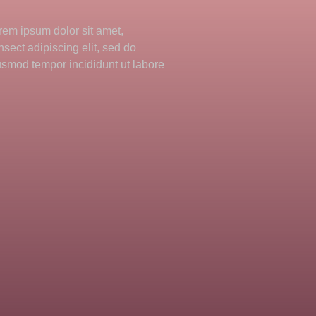
rem ipsum dolor sit amet,
nsect adipiscing elit, sed do
usmod tempor incididunt ut labore