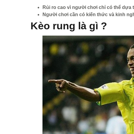
Rủi ro cao vì người chơi chỉ có thể dựa 
Người chơi cần có kiến thức và kinh ngh
Kèo rung là gì ?