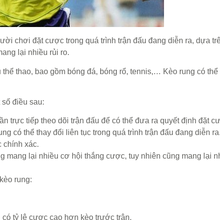
gười chơi đặt cược trong quá trình trận đấu đang diễn ra, dựa t
ng lại nhiều rủi ro.
thể thao, bao gồm bóng đá, bóng rổ, tennis,… Kèo rung có thể 
 số điều sau:
n trực tiếp theo dõi trận đấu để có thể đưa ra quyết định đặt c
ng có thể thay đổi liên tục trong quá trình trận đấu đang diễn 
 chính xác.
 mang lại nhiều cơ hội thắng cược, tuy nhiên cũng mang lại nh
kèo rung:
có tỷ lệ cược cao hơn kèo trước trận.