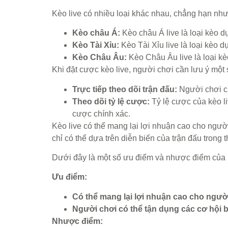
Kèo live có nhiều loại khác nhau, chẳng hạn như
Kèo châu Á:
Kèo châu Á live là loại kèo dự
Kèo Tài Xỉu:
Kèo Tài Xỉu live là loại kèo d
Kèo Châu Âu:
Kèo Châu Âu live là loại kèo
Khi đặt cược kèo live, người chơi cần lưu ý một 
Trực tiếp theo dõi trận đấu:
Người chơi cầ
Theo dõi tỷ lệ cược:
Tỷ lệ cược của kèo li
cược chính xác.
Kèo live có thể mang lại lợi nhuận cao cho người
chỉ có thể dựa trên diễn biến của trận đấu trong
Dưới đây là một số ưu điểm và nhược điểm của k
Ưu điểm:
Có thể mang lại lợi nhuận cao cho người
Người chơi có thể tận dụng các cơ hội b
Nhược điểm: