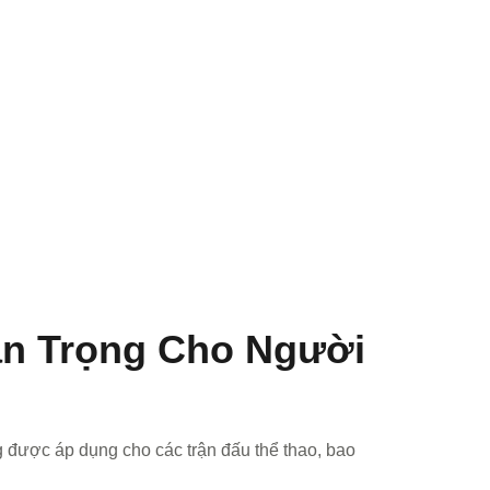
an Trọng Cho Người
ng được áp dụng cho các trận đấu thể thao, bao