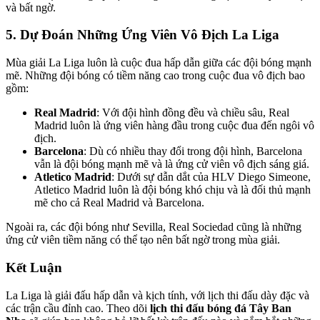
và bất ngờ.
5. Dự Đoán Những Ứng Viên Vô Địch La Liga
Mùa giải La Liga luôn là cuộc đua hấp dẫn giữa các đội bóng mạnh
mẽ. Những đội bóng có tiềm năng cao trong cuộc đua vô địch bao
gồm:
Real Madrid
: Với đội hình đồng đều và chiều sâu, Real
Madrid luôn là ứng viên hàng đầu trong cuộc đua đến ngôi vô
địch.
Barcelona
: Dù có nhiều thay đổi trong đội hình, Barcelona
vẫn là đội bóng mạnh mẽ và là ứng cử viên vô địch sáng giá.
Atletico Madrid
: Dưới sự dẫn dắt của HLV Diego Simeone,
Atletico Madrid luôn là đội bóng khó chịu và là đối thủ mạnh
mẽ cho cả Real Madrid và Barcelona.
Ngoài ra, các đội bóng như Sevilla, Real Sociedad cũng là những
ứng cử viên tiềm năng có thể tạo nên bất ngờ trong mùa giải.
Kết Luận
La Liga là giải đấu hấp dẫn và kịch tính, với lịch thi đấu dày đặc và
các trận cầu đỉnh cao. Theo dõi
lịch thi đấu bóng đá Tây Ban