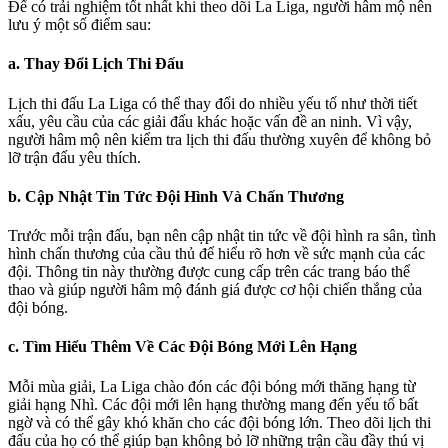
Để có trải nghiệm tốt nhất khi theo dõi La Liga, người hâm mộ nên
lưu ý một số điểm sau:
a. Thay Đổi Lịch Thi Đấu
Lịch thi đấu La Liga có thể thay đổi do nhiều yếu tố như thời tiết
xấu, yêu cầu của các giải đấu khác hoặc vấn đề an ninh. Vì vậy,
người hâm mộ nên kiểm tra lịch thi đấu thường xuyên để không bỏ
lỡ trận đấu yêu thích.
b. Cập Nhật Tin Tức Đội Hình Và Chấn Thương
Trước mỗi trận đấu, bạn nên cập nhật tin tức về đội hình ra sân, tình
hình chấn thương của cầu thủ để hiểu rõ hơn về sức mạnh của các
đội. Thông tin này thường được cung cấp trên các trang báo thể
thao và giúp người hâm mộ đánh giá được cơ hội chiến thắng của
đội bóng.
c. Tìm Hiểu Thêm Về Các Đội Bóng Mới Lên Hạng
Mỗi mùa giải, La Liga chào đón các đội bóng mới thăng hạng từ
giải hạng Nhì. Các đội mới lên hạng thường mang đến yếu tố bất
ngờ và có thể gây khó khăn cho các đội bóng lớn. Theo dõi lịch thi
đấu của họ có thể giúp bạn không bỏ lỡ những trận cầu đầy thú vị