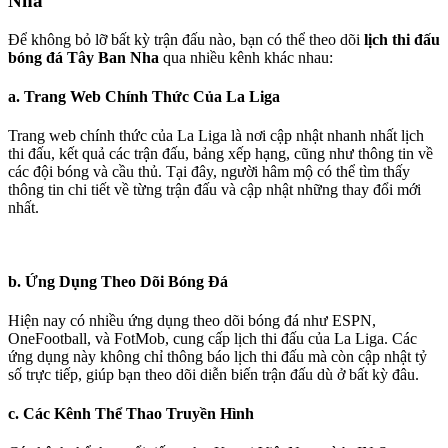
Nha
Để không bỏ lỡ bất kỳ trận đấu nào, bạn có thể theo dõi
lịch thi đấu
bóng đá Tây Ban Nha
qua nhiều kênh khác nhau:
a. Trang Web Chính Thức Của La Liga
Trang web chính thức của La Liga là nơi cập nhật nhanh nhất lịch
thi đấu, kết quả các trận đấu, bảng xếp hạng, cũng như thông tin về
các đội bóng và cầu thủ. Tại đây, người hâm mộ có thể tìm thấy
thông tin chi tiết về từng trận đấu và cập nhật những thay đổi mới
nhất.
b. Ứng Dụng Theo Dõi Bóng Đá
Hiện nay có nhiều ứng dụng theo dõi bóng đá như ESPN,
OneFootball, và FotMob, cung cấp lịch thi đấu của La Liga. Các
ứng dụng này không chỉ thông báo lịch thi đấu mà còn cập nhật tỷ
số trực tiếp, giúp bạn theo dõi diễn biến trận đấu dù ở bất kỳ đâu.
c. Các Kênh Thể Thao Truyền Hình