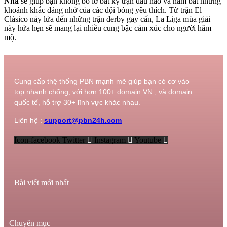
Nha
sẽ giúp bạn không bỏ lỡ bất kỳ trận đấu nào và nắm bắt những
khoảnh khắc đáng nhớ của các đội bóng yêu thích. Từ trận El
Clásico nảy lửa đến những trận derby gay cấn, La Liga mùa giải
này hứa hẹn sẽ mang lại nhiều cung bậc cảm xúc cho người hâm
mộ.
Cung cấp thệ thống PBN mạnh mẽ giúp bạn có cơ vào
top nhanh chống, với hơn 100+ domain VN , và domain
quốc tế, hỗ trợ 30+ lĩnh vực khác nhau.
Liên hệ :
support@pbn24h.com
Icon-facebook
Twitter
Instagram
Youtube
Bài viết mới nhất
Chuyên mục