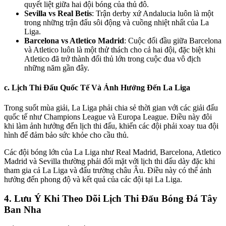
quyết liệt giữa hai đội bóng của thủ đô.
Sevilla vs Real Betis
: Trận derby xứ Andalucia luôn là một
trong những trận đấu sôi động và cuồng nhiệt nhất của La
Liga.
Barcelona vs Atletico Madrid
: Cuộc đối đầu giữa Barcelona
và Atletico luôn là một thử thách cho cả hai đội, đặc biệt khi
Atletico đã trở thành đối thủ lớn trong cuộc đua vô địch
những năm gần đây.
c. Lịch Thi Đấu Quốc Tế Và Ảnh Hưởng Đến La Liga
Trong suốt mùa giải, La Liga phải chia sẻ thời gian với các giải đấu
quốc tế như Champions League và Europa League. Điều này đôi
khi làm ảnh hưởng đến lịch thi đấu, khiến các đội phải xoay tua đội
hình để đảm bảo sức khỏe cho cầu thủ.
Các đội bóng lớn của La Liga như Real Madrid, Barcelona, Atletico
Madrid và Sevilla thường phải đối mặt với lịch thi đấu dày đặc khi
tham gia cả La Liga và đấu trường châu Âu. Điều này có thể ảnh
hưởng đến phong độ và kết quả của các đội tại La Liga.
4. Lưu Ý Khi Theo Dõi Lịch Thi Đấu Bóng Đá Tây
Ban Nha