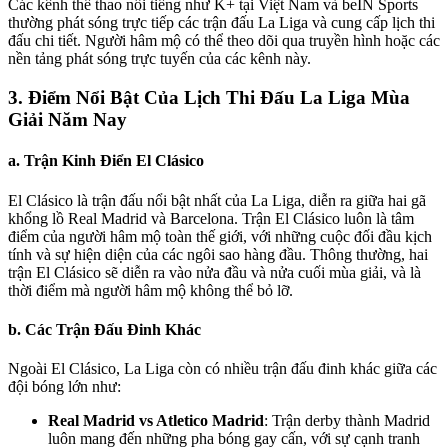
Các kênh thể thao nổi tiếng như K+ tại Việt Nam và beIN Sports
thường phát sóng trực tiếp các trận đấu La Liga và cung cấp lịch thi
đấu chi tiết. Người hâm mộ có thể theo dõi qua truyền hình hoặc các
nền tảng phát sóng trực tuyến của các kênh này.
3. Điểm Nổi Bật Của Lịch Thi Đấu La Liga Mùa
Giải Năm Nay
a. Trận Kinh Điển El Clásico
El Clásico là trận đấu nổi bật nhất của La Liga, diễn ra giữa hai gã
khổng lồ Real Madrid và Barcelona. Trận El Clásico luôn là tâm
điểm của người hâm mộ toàn thế giới, với những cuộc đối đầu kịch
tính và sự hiện diện của các ngôi sao hàng đầu. Thông thường, hai
trận El Clásico sẽ diễn ra vào nửa đầu và nửa cuối mùa giải, và là
thời điểm mà người hâm mộ không thể bỏ lỡ.
b. Các Trận Đấu Đinh Khác
Ngoài El Clásico, La Liga còn có nhiều trận đấu đinh khác giữa các
đội bóng lớn như:
Real Madrid vs Atletico Madrid
: Trận derby thành Madrid
luôn mang đến những pha bóng gay cấn, với sự cạnh tranh