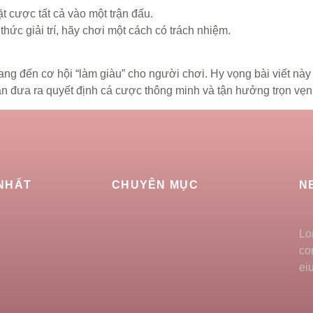
 cược tất cả vào một trận đấu.
thức giải trí, hãy chơi một cách có trách nhiệm.
mang đến cơ hội “làm giàu” cho người chơi. Hy vọng bài viết nà
bạn đưa ra quyết định cá cược thông minh và tận hưởng trọn vẹn
 NHẤT
CHUYÊN MỤC
N
Lo
co
ei