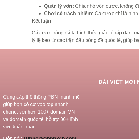
Quản lý vốn:
Chia nhỏ vốn cược, không đặt
Chơi có trách nhiệm:
Cá cược chỉ là hình 
Kết luận
Cá cược bóng đá là hình thức giải trí hấp dẫn, 
tỷ lệ kèo từ các trận đấu bóng đá quốc tế, giúp 
BÀI VIẾT MỚI
Cung cấp thệ thống PBN mạnh mẽ
giúp bạn có cơ vào top nhanh
chống, với hơn 100+ domain VN ,
và domain quốc tế, hỗ trợ 30+ lĩnh
vực khác nhau.
Liên hệ :
support@pbn24h.com